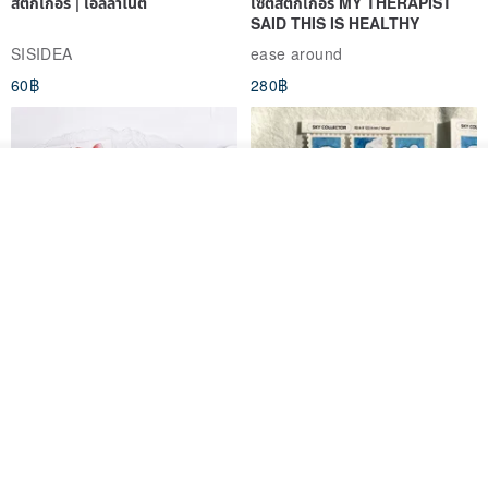
สติกเกอร์ | เอลล่าโน๊ต
เซ็ตสติกเกอร์ MY THERAPIST
SAID THIS IS HEALTHY
SISIDEA
ease around
60฿
280฿
ดูสินค้าอื่นๆ ของดีไซเนอร์
View Shop
Big ribbon paper sticker
Sky Collector Seal sticker
DOASHOP
Fromto Studio
153฿
110฿