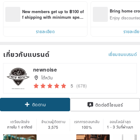
Bring home cro
New members get up to ฿100 of
n with ease
f shipping with minimum spen
Enjoy discounted
d on their first Pinkoi app order 
ct cross-border 
within 7 days!
รายละเอียด
รายละเอี
เกี่ยวกับแบรนด์
เยี่ยมชมแบรนด์
newnoise
ไต้หวัน
5
(678)
ติดตาม
ติดต่อดีไซเนอร์
เตรียมจัดส่ง
จำนวนผู้ติดตาม
เรทการตอบกลับ
ออนไลน์ล่าสุด
ภายใน 1 อาทิตย์
1 - 3 วันที่ผ่านมา
3,575
100%