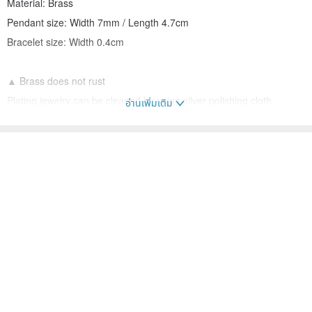
Material: Brass
Pendant size: Width 7mm / Length 4.7cm
Bracelet size: Width 0.4cm
▲ Brass does not rust
Plating jewelry can be cleaned by using silver polishing cloth
อ่านเพิ่มเติม
▲With an own branded swab silver cloth
Maintenance Instruction Card
Own branded flat pack packaging