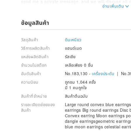
send me a private message, and we will discuss all 
-Please, keep in mind - sometimes i can exchange me
beads to similar (if i have not the same materials).
ข้อมูลสินค้า
วัสดุสินค้า
ดินเหนียว
วิธีการผลิตสินค้า
แฮนด์เมด
แหล่งผลิตสินค้า
รัสเซีย
จำนวนในสต๊อก
เหลือเพียง 0 ชิ้น
อันดับสินค้า
No.183,130 -
เครื่องประดับ
| No.3
ความนิยม
ถูกชม 1,044 ครั้ง
มี 1 คนถูกใจ
สินค้าที่จำหน่าย
สินค้าต้นฉบับ
รายละเอียดย่อยของ
Large round convex blue earrings
สินค้า
earrings Big round earrings Disc 
Сonvex earring Moon earrings pol
dangle earringsgeometric earring
blue moon earrings celestial earri