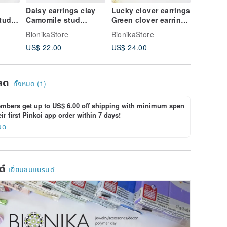
Daisy earrings clay
Lucky clover earrings
Crescen
studs
Camomile stud
Green clover earrings
earrings
ed
earrings Summer
St. Patrick's day
Minimali
BionikaStore
BionikaStore
BionikaS
all
Daisy Flower
earrings Celtic
earrings
US$ 22.00
US$ 24.00
US$ 20.
Ladybird earrings
mini ear
ลด
ทั้งหมด (1)
bers get up to US$ 6.00 off shipping with minimum spen
ir first Pinkoi app order within 7 days!
ยด
ด์
เยี่ยมชมแบรนด์