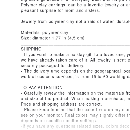
Polymer clay earrings, can be a favorite jewelry or an 
pleasant surprise for mom and sisters.
Jewelry from polymer clay not afraid of water, durable
___________________________________________
Materials: polymer clay
Size: diameter 1.77 in (4,5 cm)
___________________________________________
SHIPPING
- If you want to make a holiday gift to a loved one, 
we have already taken care of it. All jewelry is sent 
securely packaged for delivery.
- The delivery time depends on the geographical loca
work of customs services, is from 15 to 60 working d
TO PAY ATTENTION
- Carefully review the information on the materials f
and size of the product. When making a purchase, ma
Price and shipping address are correct.
- Please keep in mind that the color I see on my moni
see on your monitor. Real colors may slightly differ f
depends on specific monitor settings.
-If you have any questions related sizes, colors dec