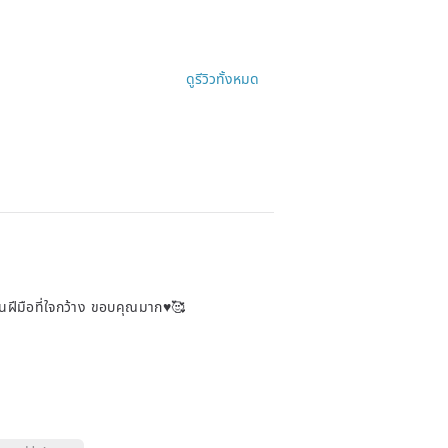
ดูรีวิวทั้งหมด
งานฝีมือที่ใจกว้าง ขอบคุณมาก♥️🥰