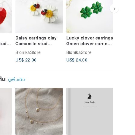
Daisy earrings clay
Lucky clover earrings
Crescen
studs
Camomile stud
Green clover earrings
earrings
ed
earrings Summer
St. Patrick's day
Minimali
BionikaStore
BionikaStore
BionikaS
all
Daisy Flower
earrings Celtic
earrings
US$ 22.00
US$ 24.00
US$ 20.
Ladybird earrings
mini ear
ยกัน
ดูเพิ่มเติม