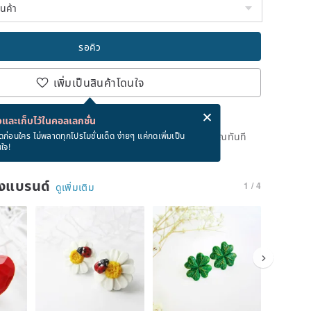
รอคิว
เพิ่มเป็นสินค้าโดนใจ
่ง eCard ฟรีเมื่อซื้อสินค้า!
eCard คืออะไร?
และเก็บไว้ในคอลเลกชั่น
ดแล้ว แต่คุณสามารถกดปุ่ม "รอคิว" และเราจะแจ้งเตือนคุณทันที
ดก่อนใคร ไม่พลาดทุกโปรโมชั่นเด็ด ง่ายๆ แค่กดเพิ่มเป็น
นใจ!
าย
ของแบรนด์
1 / 4
ดูเพิ่มเติม