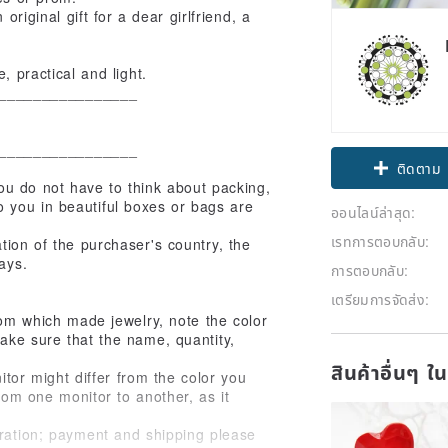
original gift for a dear girlfriend, a
, practical and light.
________________
________________
ติดตาม
you do not have to think about packing,
to you in beautiful boxes or bags are
ออนไลน์ล่าสุด:
เรทการตอบกลับ:
tion of the purchaser's country, the
ays.
การตอบกลับ:
เตรียมการจัดส่ง:
rom which made jewelry, note the color
ke sure that the name, quantity,
สินค้าอื่นๆ ใ
tor might differ from the color you
rom one monitor to another, as it
oration; payment and shipping please