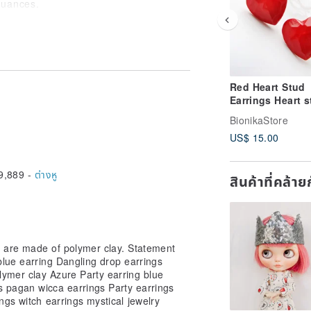
nuances.
tal accessories , decorative cords or
Red Heart Stud
Earrings Heart 
Geometric facet
BionikaStore
origami heart Sm
US$ 15.00
heart
9,889 -
ต่างหู
สินค้าที่คล้า
 are made of polymer clay. Statement
blue earring Dangling drop earrings
ymer clay Azure Party earring blue
s pagan wicca earrings Party earrings
ngs witch earrings mystical jewelry