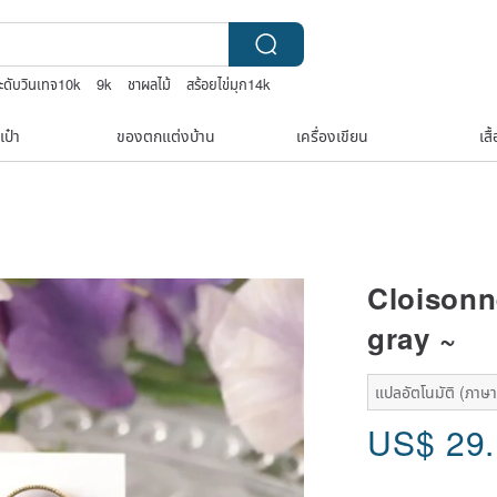
ระดับวินเทจ10k
9k
ชาผลไม้
สร้อยไข่มุก14k
ปุ่น
เป๋า
ของตกแต่งบ้าน
เครื่องเขียน
เสื
Cloisonn
gray ~
แปลอัตโนมัติ (ภาษาเด
US$
29