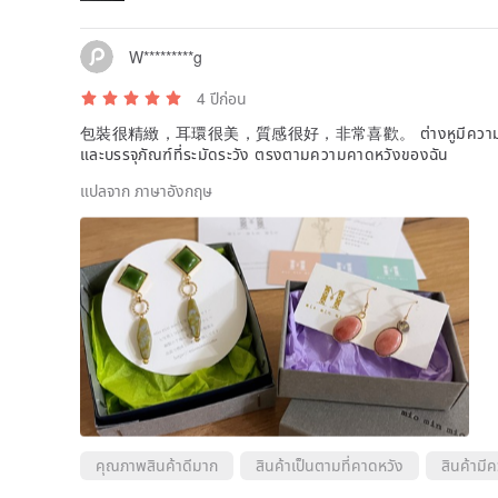
W*********g
4 ปีก่อน
包裝很精緻，耳環很美，質感很好，非常喜歡。 ต่างหูมีความละเอียดอ่
และบรรจุภัณฑ์ที่ระมัดระวัง ตรงตามความคาดหวังของฉัน
แปลจาก ภาษาอังกฤษ
คุณภาพสินค้าดีมาก
สินค้าเป็นตามที่คาดหวัง
สินค้ามี