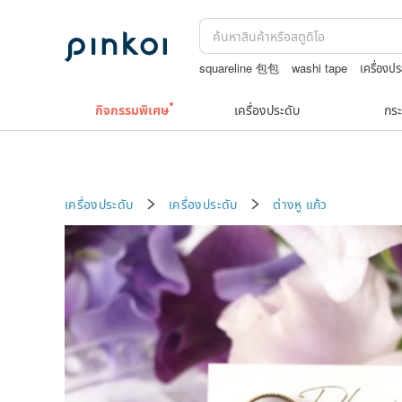
squareline 包包
washi tape
เครื่องป
สร้อยคอทองคำวินเทจ￼
กระเป๋าปิ๊กแป๊กญี่
กิจกรรมพิเศษ
เครื่องประดับ
กระ
เครื่องประดับ
เครื่องประดับ
ต่างหู
แก้ว