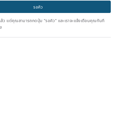
รอคิว
ดแล้ว แต่คุณสามารถกดปุ่ม "รอคิว" และเราจะแจ้งเตือนคุณทันที
าย