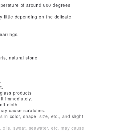
emperature of around 800 degrees
by little depending on the delicate
earrings.
rts, natural stone
.
t.
glass products.
it immediately.
oft cloth.
 may cause scratches.
n color, shape, size, etc., and slight
 oils, sweat, seawater, etc. may cause