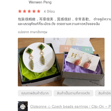
Wenwen Peng
4 ปีก่อน
包裝很精緻，耳環很美，質感很好，非常喜歡。 ต่างหูมีความละเอียดอ่
และบรรจุภัณฑ์ที่ระมัดระวัง ตรงตามความคาดหวังของฉัน
แปลจาก ภาษาอังกฤษ
คุณภาพสินค้าดีมาก
สินค้าเป็นตามที่คาดหวัง
สินค้ามี
Cloisonne ◇ Czech beads earrings / Clip-On ~ P