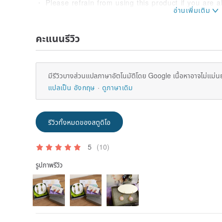
・ Please refrain from using this product if you are al
does not suit your skin.
・ After use, wipe gently with a soft cloth to remove
before storing.
คะแนนรีวิว
・ There may be a slight color difference between th
work.
มีรีวิวบางส่วนแปลภาษาอัตโนมัติโดย Google เนื้อหาอาจไม่แม่น
แปลเป็น อังกฤษ
ดูภาษาเดิม
รีวิวทั้งหมดของสตูดิโอ
5
(10)
รูปภาพรีวิว