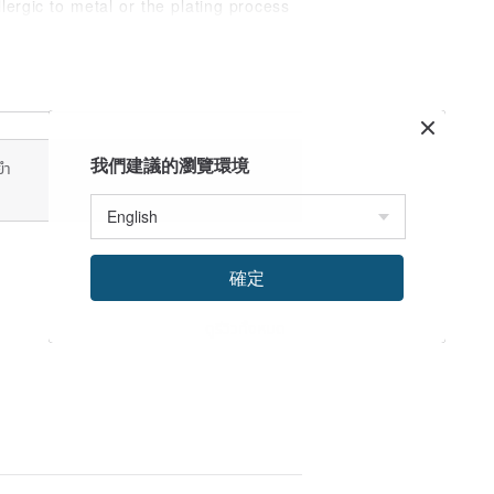
lergic to metal or the plating process
 sweat, cosmetics, and other deposits
e photo on the monitor and the actual
我們建議的瀏覽環境
ยำ
確定
ดูรีวิวทั้งหมด