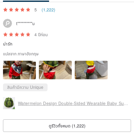
5
(1,222)
t**********u
4 ปีก่อน
🅰: China, Hong Kong and Macau all use SF Express (delivery
period is about 2-5 days)
น่ารัก
Other countries - international shipping is sent by post office
แปลจาก ภาษาอังกฤษ
(according to post office delivery time)
Countries have different import tariff rates for overseas online
shopping. If the customs determines that import tariffs need to be
paid, the consumer will pay it himself.
สินค้ามีความ Unique
Watermelon Design Double-Sided Wearable Baby Sun Hat Bucket Hat
ดูรีวิวทั้งหมด (1,222)