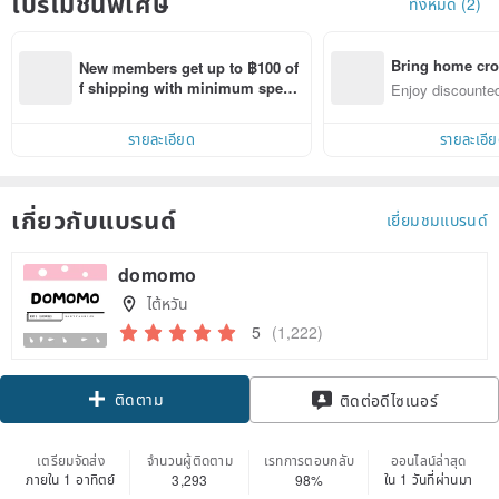
โปรโมชั่นพิเศษ
ทั้งหมด (2)
Bring home cro
New members get up to ฿100 of
n with ease
f shipping with minimum spen
Enjoy discounted
d on their first Pinkoi app order 
ct cross-border 
within 7 days!
รายละเอียด
รายละเอี
เกี่ยวกับแบรนด์
เยี่ยมชมแบรนด์
domomo
ไต้หวัน
5
(1,222)
ติดตาม
ติดต่อดีไซเนอร์
เตรียมจัดส่ง
จำนวนผู้ติดตาม
เรทการตอบกลับ
ออนไลน์ล่าสุด
ภายใน 1 อาทิตย์
ใน 1 วันที่ผ่านมา
3,293
98%