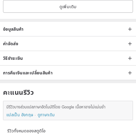
ดูเพิ่มเติม
🅰:
|| Customized products, the time is about 3-14 working
days/excluding holidays ||
ข้อมูลสินค้า
◆ Designers will make extra copies of some products (for ready-
made products), but they still need to be sorted and finalized. The
ค่าจัดส่ง
ready-made products can be shipped within 3 days (excluding
holidays)!!
วิธีชำระเงิน
◆ Some products are made to order only after placing an order and
การคืนเงินและเปลี่ยนสินค้า
additional electronic embroidery words are purchased ✍ (The
production operation takes about 5-14 days, excluding holidays).
Due to handmade production, a certain amount of production time
คะแนนรีวิว
is required to take into account the quality. The actual time will also
vary depending on the order. It depends on the quantity, please
มีรีวิวบางส่วนแปลภาษาอัตโนมัติโดย Google เนื้อหาอาจไม่แม่นยำ
แปลเป็น อังกฤษ
ดูภาษาเดิม
give us some time🙏 I hope everyone can wait patiently, we will help
you send it out as soon as possible~
รีวิวทั้งหมดของสตูดิโอ
◆ For urgent orders, please message us first for confirmation.