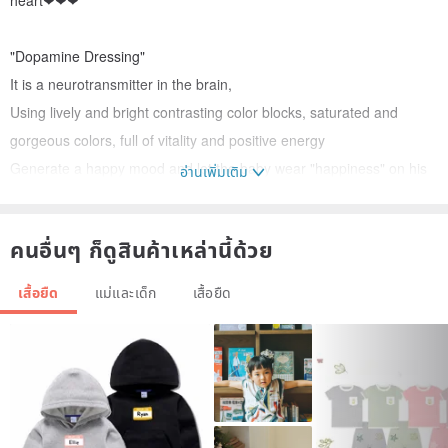
heart❤❤❤
"Dopamine Dressing"
It is a neurotransmitter in the brain,
Using lively and bright contrasting color blocks, saturated and
gorgeous colors, full of vitality and positive energy
Generate a happy mood and let the baby wear "happiness" on his
อ่านเพิ่มเติม
body!
คนอื่นๆ ก็ดูสินค้าเหล่านี้ด้วย
The same version is a reference for practical matching👇
www.pinkoi.com/product/hbEC3tFv
เสื้อยืด
แม่และเด็ก
เสื้อยืด
Baby dopamine series👇
www.pinkoi.com/store/domomo?q=%E5%A...
Same fabric series for adults👇
www.pinkoi.com/store/miauu-miauu?ta...
------------------------------------------------
----