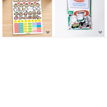
สติกเกอร์ | เอลล่าโน๊ต
เซ็ตสติกเกอร์ MY THERAPIST
SAID THIS IS HEALTHY
ดูสินค้าอื่นๆ ของดีไซเนอร์
View Shop
SISIDEA
ease around
60฿
280฿