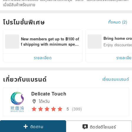
เมื่อมีสินค้าพร้อมขาย
โปรโมชั่นพิเศษ
ทั้งหมด (2)
Bring home cro
New members get up to ฿100 of
n with ease
f shipping with minimum spen
Enjoy discounted
d on their first Pinkoi app order 
ct cross-border 
within 7 days!
รายละเอียด
รายละเอี
เกี่ยวกับแบรนด์
เยี่ยมชมแบรนด์
Delicate Touch
ไต้หวัน
5
(399)
ติดตาม
ติดต่อดีไซเนอร์