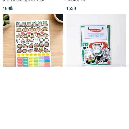
184฿
153฿
รอคิว
สติกเกอร์ | เอลล่าโน๊ต
เซ็ตสติกเกอร์ MY THERAPIST
ถูกใจ
View Shop
SAID THIS IS HEALTHY
SISIDEA
ease around
60฿
280฿