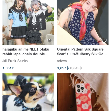
harajuku anime NEET otaku
Oriental Pattern Silk Square
rabbit lapel chain double
Scarf 100%Mulberry Silk/Ode
breasted sailor top JJ2540
to the Yi Tribe–Courage
Jill Punk Studio
odeva
1,351฿
3,657฿
6,649฿