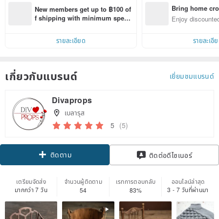
Bring home cro
New members get up to ฿100 of
n with ease
f shipping with minimum spen
Enjoy discounted
d on their first Pinkoi app order 
ct cross-border 
within 7 days!
รายละเอียด
รายละเอี
เกี่ยวกับแบรนด์
เยี่ยมชมแบรนด์
Divaprops
เบลารุส
5
(5)
ติดตาม
ติดต่อดีไซเนอร์
เตรียมจัดส่ง
จำนวนผู้ติดตาม
เรทการตอบกลับ
ออนไลน์ล่าสุด
มากกว่า 7 วัน
3 - 7 วันที่ผ่านมา
54
83%