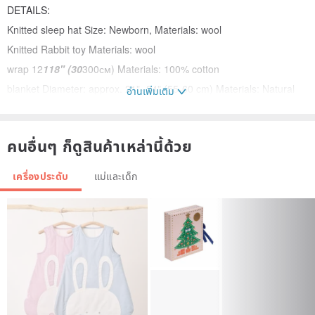
DETAILS:
Knitted sleep hat Size: Newborn, Materials: wool
Knitted Rabbit toy Materials: wool
wrap 12
118" (30
300см) Materials: 100% cotton
blanket Diameter: approx. 21"- 24" (55-60 cm) Materials: Natural
อ่านเพิ่มเติม
wool, hand-dyed.
All items are hypoallergenic and could be safely used in children's
คนอื่นๆ ก็ดูสินค้าเหล่านี้ด้วย
photography.
เครื่องประดับ
แม่และเด็ก
Producing time: 7 - 14 business days.
***
Hand wash only in cold water.
*The size can differ a little depending on the curls' length.
Please note that the actual colors may differ slightly from what you
see on your monitor. I try to reflect the natural color of every item