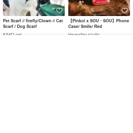
Pet Scarf // firefly/Clown // Cat
【Pinkoi x SOU・SOU】Phone
Scarf / Dog Scarf
Case/ Smile/ Red
KAKO.pet
Hereafter.studio
413฿
1,107฿
ดูสินค้าอื่นๆ ของดีไซเนอร์
View Shop
Original Mass-Produced Heart
【Simple Wooden Japanese
Declaration Lace Short-Sleeve
Wind Chime - small】Arty
Bow Tie Shirt Ruffle Love
style/ Minimalist/ Zen
Jill Punk Studio
Dionysus Artcrafts
High-Waist Short Skirt JJ2570