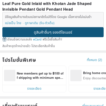
Leaf Pure Gold Inlaid with Khotan Jade Shaped
Invisible Pendant Gold Pendant Head
มีข้อมูลสินค้าบางส่วนแปลภาษาอัตโนมัติโดย Google เนื้อหาอาจไม่แม่นยำ
แปลเป็น ไทย
ดูภาษาเดิม (จีน-ตัวเต็ม)
ดูสินค้าอื่นๆ ของดีไซเนอร์
เขียนข้อความและส่ง
eCard
ฟรีเมื่อซื้อสินค้า!
สินค้าหยุดจำหน่ายแล้ว โปรดเลือกสินค้าอื่น
โปรโมชั่นพิเศษ
ทั้งหมด (2)
Bring home cro
New members get up to ฿100 of
n with ease
f shipping with minimum spen
Enjoy discounted
d on their first Pinkoi app order 
ct cross-border 
within 7 days!
รายละเอียด
รายละเอี
เกี่ยวกับแบรนด์
เยี่ยมชมแบรนด์