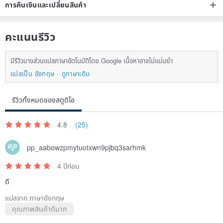
การคืนเงินและเปลี่ยนสินค้า
คะแนนรีวิว
มีรีวิวบางส่วนแปลภาษาอัตโนมัติโดย Google เนื้อหาอาจไม่แม่นยำ
แปลเป็น อังกฤษ
ดูภาษาเดิม
รีวิวทั้งหมดของสตูดิโอ
4.8
(25)
pp_aabowzpmytuotxwn9pjbq3sarhmk
4 ปีก่อน
ดี
แปลจาก ภาษาอังกฤษ
คุณภาพสินค้าดีมาก