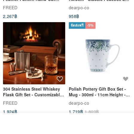
Whisky Glass - Blue Engraved
& Dragonfly
FREED
dearpo-co
Gift for Dad
2,267฿
958฿
จัดส่งฟรี
-5%
304 Stainless Steel Whiskey
Polish Pottery Gift Box Set -
Flask Gift Set - Customizable
Mug - 300ml - 11cm Height -
Engraving - Father's Day Gift
Fern Pattern
FREED
dearpo-co
1,924฿
1,719฿
1,809฿
ดูสินค้าอื่นๆ ของดีไซเนอร์
View Shop