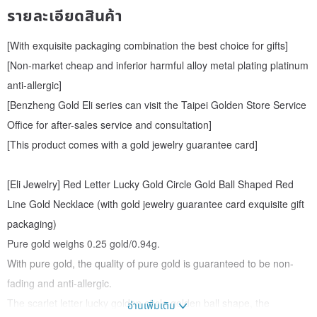
รายละเอียดสินค้า
[With exquisite packaging combination the best choice for gifts]
[Non-market cheap and inferior harmful alloy metal plating platinum
anti-allergic]
[Benzheng Gold Eli series can visit the Taipei Golden Store Service
Office for after-sales service and consultation]
[This product comes with a gold jewelry guarantee card]
[Eli Jewelry] Red Letter Lucky Gold Circle Gold Ball Shaped Red
Line Gold Necklace (with gold jewelry guarantee card exquisite gift
packaging)
Pure gold weighs 0.25 gold/0.94g.
With pure gold, the quality of pure gold is guaranteed to be non-
fading and anti-allergic.
The scarlet letter lucky golden circle golden ball shape, the
อ่านเพิ่มเติม