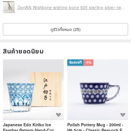
DoriAN Wishbone wishing bone 925 sterling silver necklace with sterling silver guarantee card
ดูรีวิวทั้งหมด (25)
สินค้ายอดนิยม
จัดส่งฟรี
-5%
Japanese Edo Kiriko Ice
Polish Pottery Mug - 200ml -
Feather Pattern Hand-Cut
H6.5cm - Classic Peacock Eye