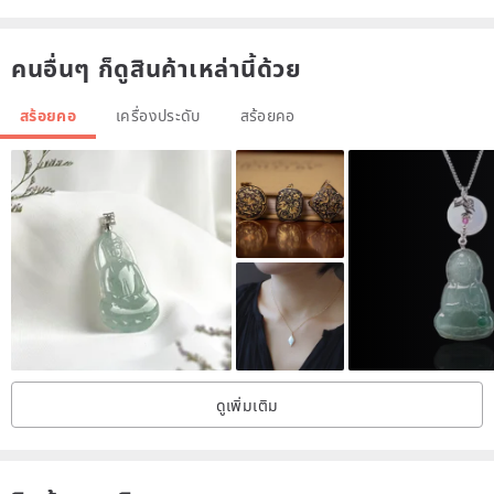
extravagant low-key luxurious style, the golden color brightens the
complexion.
คนอื่นๆ ก็ดูสินค้าเหล่านี้ด้วย
It also allows you to attract attention no matter what the angle of
the posture.
สร้อยคอ
เครื่องประดับ
สร้อยคอ
【Product specifications】
Main Product: Eli Jewelry Pure Gold Red Letter Lucky Gold Circle
Gold Ball Shape Red Line Gold Necklace X1
Commodity material: pure gold gold weight 0.17 gold / 0.64g.
Commodity accessories: imported paper Taiwan hand-made
fashion gift box 1, exquisite thick ribbon 1, fashion hot stamping
bag 1, flannel collection bag 1, hot stamping small card envelope 1,
commodity guarantee card 1. (Commodity packaging varies due to
ดูเพิ่มเติม
different purchased items, and the original factory shipment is the
main product).
For the size measured horizontally, the error value is within a