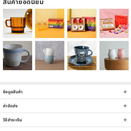
สินค้ายอดนิยม
reasonable range of plus or minus 1cm. (Measurement unit: cm)
Please confirm the size of the main body before placing an order.
The color of the product image file will vary from personal computer
screen to the actual product.
▣Domestic shipping area: Taiwan Island.
▣International delivery area: support overseas delivery. Some
remote areas of the country will have no delivery service. The
customer service staff will contact you.
ข้อมูลสินค้า
ค่าจัดส่ง
วิธีชำระเงิน