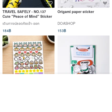
TRAVEL SAFELY - NO.137
Origami paper sticker
Cute "Peace of Mind" Sticker
เดินทางปลอดภัยเข้า-ออก
DOASHOP
184฿
153฿
ดูสินค้าอื่นๆ ของดีไซเนอร์
View Shop
สติกเกอร์ | เอลล่าโน๊ต
เซ็ตสติกเกอร์ MY THERAPIST
SAID THIS IS HEALTHY
SISIDEA
ease around
60฿
280฿