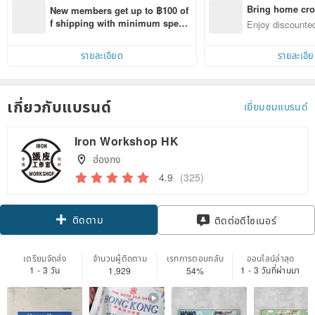
Bring home cro
New members get up to ฿100 of
n with ease
f shipping with minimum spen
Enjoy discounted
d on their first Pinkoi app order 
ct cross-border 
within 7 days!
รายละเอียด
รายละเอี
เกี่ยวกับแบรนด์
เยี่ยมชมแบรนด์
Iron Workshop HK
ฮ่องกง
4.9
(325)
ติดตาม
ติดต่อดีไซเนอร์
เตรียมจัดส่ง
จำนวนผู้ติดตาม
เรทการตอบกลับ
ออนไลน์ล่าสุด
1 - 3 วัน
1 - 3 วันที่ผ่านมา
1,929
54%