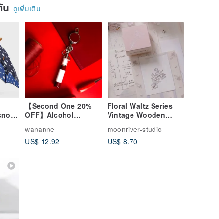
ยกัน
ดูเพิ่มเติม
【Second One 20%
Floral Waltz Series
-snow
OFF】Alcohol
Vintage Wooden
Perfume Holster∣Can
Stamp - 3 Designs
wananne
moonriver-studio
Hang & Telescopic
Available
US$ 12.92
US$ 8.70
pull∣Red