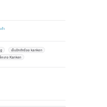
นค้า
sg
เย็บปักถักร้อย kanken
พ็คเกจ Kanken