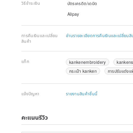
วิธีชำระเงิน
บัตรเครดิต/เดบิด
Alipay
การคืนเงินและเปลี่ยน
อ่านรายละเอียดการคืนเงินและเปลี่ยนสิ
สินค้า
แท็ก
kankenembroidery
kanken
กระเป๋า kanken
การปรับแต่งแ
แจ้งปัญหา
รายงานสินค้าชิ้นนี้
คะแนนรีวิว