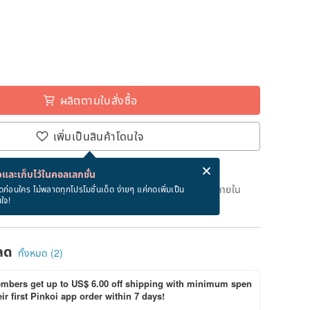
ผลิตตามใบสั่งซื้อ
เพิ่มเป็นสินค้าโดนใจ
่ง eCard ฟรีเมื่อซื้อสินค้า!
eCard คืออะไร?
และเก็บไว้ในคอลเลกชั่น
เวลาผลิต 45 วันทำการหลังจากชำระเงิน สั่งตอนนี้จะได้รับภายใน
ดก่อนใคร ไม่พลาดทุกโปรโมชั่นเด็ด ง่ายๆ แค่กดเพิ่มเป็น
นใจ!
ลด
ทั้งหมด (2)
bers get up to US$ 6.00 off shipping with minimum spen
ir first Pinkoi app order within 7 days!