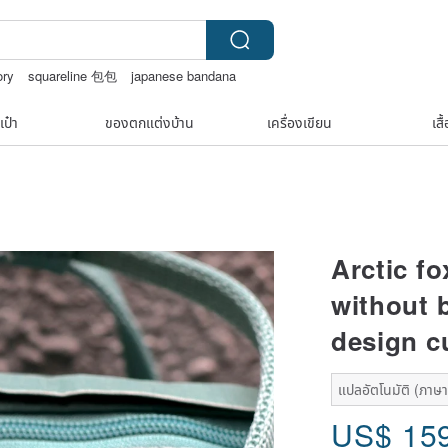
ory
squareline 包包
japanese bandana
เป๋า
ของตกแต่งบ้าน
เครื่องเขียน
เสื
Arctic f
without 
design 
แปลอัตโนมัติ (ภาษาเ
US$
15