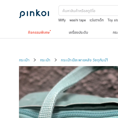
Miffy
washi tape
แว่นตาเด็ก
Toy st
Natural soap
jewelry box
กิจกรรมพิเศษ
เครื่องประดับ
กระ
กระเป๋า
กระเป๋า
กระเป๋าเป้สะพายหลัง
วัสดุกันนำ้