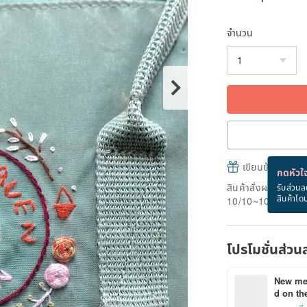
จำนวน
เขียนข้อความและส
กดหัวใจ
สินค้าสั่งผลิต" ใช้
รับส่วนล
สินค้าโด
10/10~10/21
โปรโมชั่นส่วน
New mem
d on the