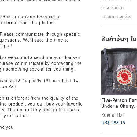
การตอบกลับ:
เตรียมการจัดส่ง:
hades are unique because of
different from the photos.
 Please communicate through specific
สินค้าอื่นๆ ใ
uestions. We'll take the time to
input!
also welcome to send me your kanken
lease communicate by contacting the
ign something special for you thing!
ckness 13 (capacity 16L can hold 14-
than A4)
 is different from the quality of the
Five-Person Fam
 the product, you can buy your favorite
Under a Cherry
ry. The embroidery design fee starts
Blossom Tree / -
Kuanai Hui
f your pattern.
Cherry Blossom
US$ 288.15
- Graphite Kånk
nk you