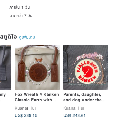
ภายใน 1 วัน
มากกว่า 7 วัน
นสตูดิโอ
ดูเพิ่มเติม
ily
Fox Wreath // Kånken
Parents, daughter,
"Fragra
Classic Earth with
and dog under the
with Yel
Leather Handles
cherry blossom tree-
Kånken 
Kuanai Hui
Kuanai Hui
Kuanai H
 Tree
cherry blossom tree -
US$ 239.15
US$ 243.61
US$ 224
en
Graphite Grey
Kånken