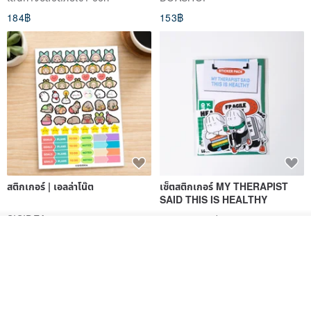
184฿
153฿
สติกเกอร์ | เอลล่าโน๊ต
เซ็ตสติกเกอร์ MY THERAPIST
SAID THIS IS HEALTHY
SISIDEA
ease around
รอคิว
60฿
280฿
View Shop