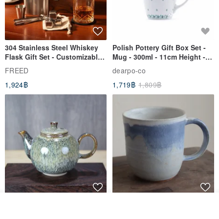
304 Stainless Steel Whiskey
Polish Pottery Gift Box Set -
Flask Gift Set - Customizable
Mug - 300ml - 11cm Height -
Engraving - Father's Day Gift
Fern Pattern
FREED
dearpo-co
1,924฿
1,719฿
1,809฿
[Mùchūn Life] 240ml Shāmù
Mug - Little Snow
วางในรถเข็น
Tianmu Glaze Round Teapot
ถูกใจ
View Shop