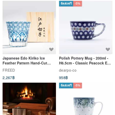
จัดส่งฟรี
-5%
Japanese Edo Kiriko Ice
Polish Pottery Mug - 200ml -
Feather Pattern Hand-Cut
H6.5cm - Classic Peacock Eye
Whisky Glass - Blue Engraved
& Dragonfly
FREED
dearpo-co
Gift for Dad
2,267฿
958฿
จัดส่งฟรี
-5%