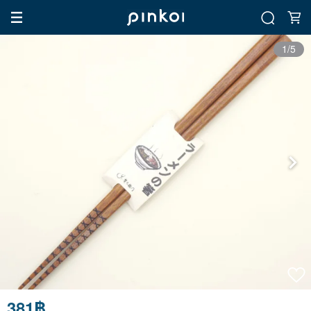
1/5
381฿