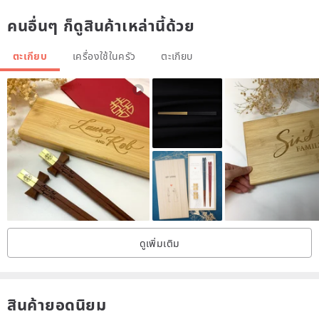
*Please refrain from soaking the product after meals.
คนอื่นๆ ก็ดูสินค้าเหล่านี้ด้วย
*Since chopsticks are consumable items, peeling of the paint is
unavoidable.
ตะเกียบ
เครื่องใช้ในครัว
ตะเกียบ
*Since these products are handmade, there may be slight
differences between each product.
*The color of the actual product may differ slightly from the image.
Please watch Hyozaemon's brand video.
ดูเพิ่มเติม
สินค้ายอดนิยม