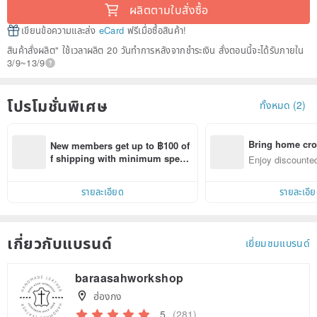
ผลิตตามใบสั่งซื้อ
เขียนข้อความและส่ง
eCard
ฟรีเมื่อซื้อสินค้า!
สินค้าสั่งผลิต" ใช้เวลาผลิต 20 วันทำการหลังจากชำระเงิน สั่งตอนนี้จะได้รับภายใน
3/9~13/9
โปรโมชั่นพิเศษ
ทั้งหมด (2)
Bring home cro
New members get up to ฿100 of
n with ease
f shipping with minimum spen
Enjoy discounted
d on their first Pinkoi app order 
ct cross-border 
within 7 days!
รายละเอียด
รายละเอี
เกี่ยวกับแบรนด์
เยี่ยมชมแบรนด์
baraasahworkshop
ฮ่องกง
5
(281)