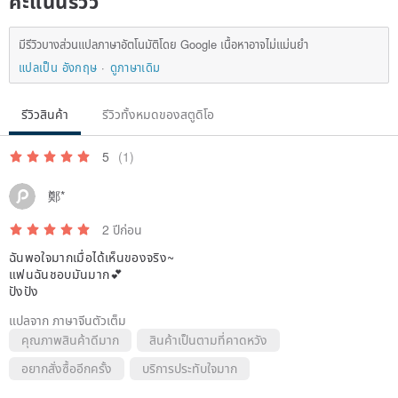
คะแนนรีวิว
Calf
มีรีวิวบางส่วนแปลภาษาอัตโนมัติโดย Google เนื้อหาอาจไม่แม่นยำ
แปลเป็น อังกฤษ
ดูภาษาเดิม
รีวิวสินค้า
รีวิวทั้งหมดของสตูดิโอ
en.pinkoi.com/product/hAgD3b5h
5
(1)
鄭*
2 ปีก่อน
ฉันพอใจมากเมื่อได้เห็นของจริง~
แฟนฉันชอบมันมาก💕
ปังปัง
แปลจาก ภาษาจีนตัวเต็ม
คุณภาพสินค้าดีมาก
สินค้าเป็นตามที่คาดหวัง
อยากสั่งซื้ออีกครั้ง
บริการประทับใจมาก