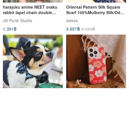
harajuku anime NEET otaku
Oriental Pattern Silk Square
rabbit lapel chain double
Scarf 100%Mulberry Silk/Ode
breasted sailor top JJ2540
to the Yi Tribe–Courage
Jill Punk Studio
odeva
1,351฿
3,657฿
6,649฿
Buttero
ผลิตตามใบสั่งซื้อ
Pet Scarf // firefly/Clown // Cat
【Pinkoi x SOU・SOU】Phone
ถูกใจ
View Shop
Scarf / Dog Scarf
Case/ Smile/ Red
en.pinkoi.com/product/NrrntZQe
KAKO.pet
Hereafter.studio
413฿
1,107฿