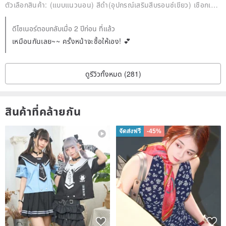
ตัวเลือกสินค้า:
(แบบแนวนอน) สีดำ(อุปกรณ์เสริมสีบรอนซ์เขียว) เชือกเส้นเล็กหนังสีดำ
ดีไซเนอร์ตอบกลับเมื่อ 2 ปีก่อน ที่แล้ว
เหมือนกันเลย~~ ครั้งหน้าจะซื้อให้เอง! 💕
Saffiano
ดูรีวิวทั้งหมด (281)
สินค้าที่คล้ายกัน
en.pinkoi.com/product/dmdrnkBT
จัดส่งฟรี
-45%