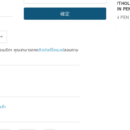
GREEK MYTHO
2 FOUNTAIN PE
確定
| vivid colors
Ad
LABAN PEN
US$ 22.28
หรัฐอเมริกา คุณสามารถกด
ติดต่อดีไซเนอร์
สอบถาม
นค้า