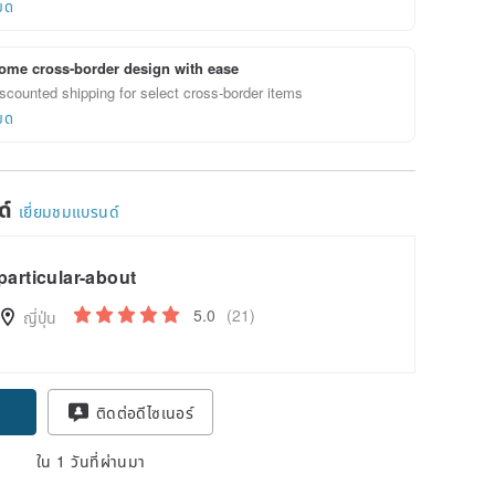
ยด
ome cross-border design with ease
scounted shipping for select cross-border items
ยด
ด์
เยี่ยมชมแบรนด์
particular-about
5.0
(21)
ญี่ปุ่น
ติดต่อดีไซเนอร์
ใน 1 วันที่ผ่านมา
-