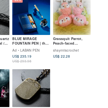
-20%
Quartz
BLUE MIRAGE
Grassquit Parrot,
l /
FOUNTAIN PEN | the
Peach-faced
ood
initial stirrings of the
Lovebird, Bourke's
Ad
LABAN PEN
shaymiiscrochet
heart
Parrot, Small doll &
US$ 235.19
US$ 22.28
d Off
round body type, pet
US$ 293.98
 from
bird