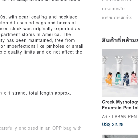
การตอบกลับ:
0s, with pearl coating and necklace
เตรียมการจัดส่ง:
stored in sealed bags and boxes at
unused stock was originally exported as
partment stores in America. The
สินค้าที่คล้า
lity has been maintained, free from
or imperfections like pinholes or small
le quality limits and do not affect the
x 1 strand, total length approx.
Greek Mytholog
Fountain Pen In
Vivid colors
Ad
LABAN PEN
US$ 22.28
carefully enclosed in an OPP bag with