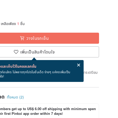
เหลือเพียง
1
ชิ้น
วางในรถเข็น
เพิ่มเป็นสินค้าโดนใจ
่ง eCard ฟรีเมื่อซื้อสินค้า!
eCard คืออะไร?
และเก็บไว้ในคอลเลกชั่น
ึงวันที่จะจัดส่งสินค้า จะใช้เวลาประมาณ 2 วันทางการในการเตรียม
ดก่อนใคร ไม่พลาดทุกโปรโมชั่นเด็ด ง่ายๆ แค่กดเพิ่มเป็น
นใจ!
ด)
ลด
ทั้งหมด (2)
bers get up to US$ 6.00 off shipping with minimum spen
ir first Pinkoi app order within 7 days!