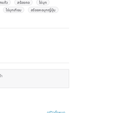
ุกแก้ว
สร้อยคอ
ไข่มุก
ไข่มุกเทียม
สร้อยคอมุกญี่ปุ่น
ยำ
ดูรีวิวทั้งหมด