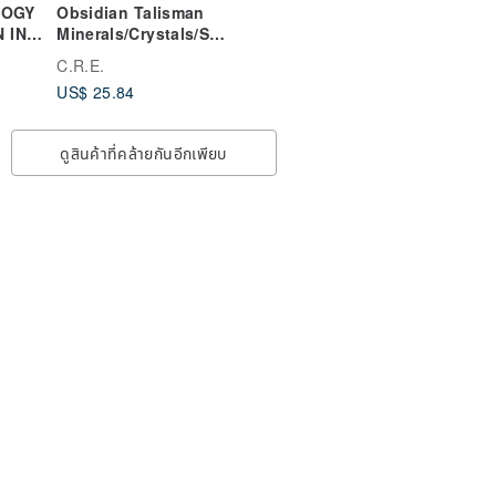
LOGY
Obsidian Talisman
N INK
Minerals/Crystals/Spi
rituality/Good
C.R.E.
Fortune/Attracting
US$ 25.84
Wealth/Dispelling
Evil/Protection from
Petty People
ดูสินค้าที่คล้ายกันอีกเพียบ