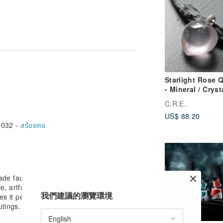
represent their true appearance.
pear slightly different depending on
s to refrain from purchasing.
 from sweat and sebum. After use,
cloth. Storing them in a cool, shaded
Starlight Rose 
maintain their condition for longer.
- Mineral / Crysta
Spirituality / G
C.R.E.
Luck / Wealth
US$ 88.20
Attraction / War
,032 -
สร้อยคอ
Evil / Protection
Petty People
ade faux pearl necklace. This piece is
, artfully combining four strands for a
我們建議的瀏覽環境
es it perfect for adding a touch of
utings.