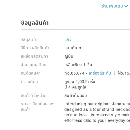
*We strive to photograph our products to accurately 
However, please note that colors and textures may ap
your device and monitor settings.
ข้อมูลสินค้า
*We advise those with sensitivities to plated material
วัสดุสินค้า
แก้ว
*Plated parts may discolor slightly due to oxidation
gently wipe the pearls and metal fittings with a soft 
วิธีการผลิตสินค้า
แฮนด์เมด
place, preferably in a zip-lock bag or case, will help 
แหล่งผลิตสินค้า
ญี่ปุ่น
จำนวนในสต๊อก
เหลือเพียง 1 ชิ้น
อันดับสินค้า
No.85,874 -
เครื่องประดับ
| No.15
ความนิยม
ถูกชม 1,032 ครั้ง
มี 4 คนถูกใจ
สินค้าที่จำหน่าย
สินค้าต้นฉบับ
รายละเอียดย่อยของ
Introducing our original, Japan-m
สินค้า
designed as a four-strand necklace
unique look. Its relaxed style mak
effortless chic to your everyday o