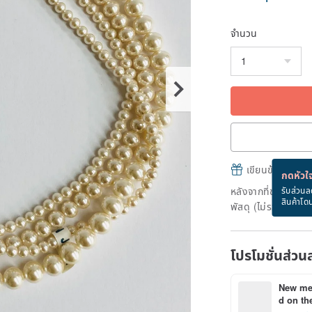
จำนวน
เขียนข้อความและส
กดหัวใจ
หลังจากที่ชำระเงินถ
รับส่วนล
สินค้าโด
พัสดุ (ไม่รวมวันหยุ
โปรโมชั่นส่วน
New mem
d on the