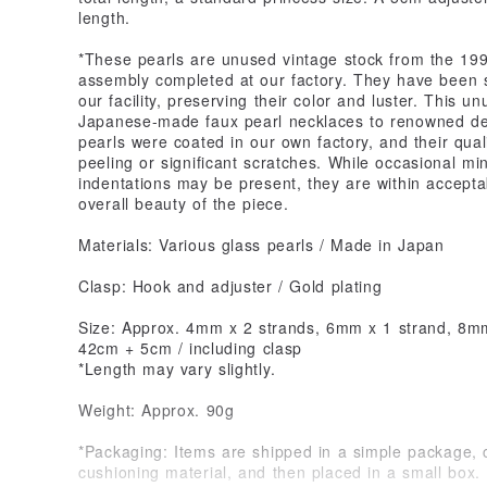
length.
*These pearls are unused vintage stock from the 199
assembly completed at our factory. They have been 
our facility, preserving their color and luster. This 
Japanese-made faux pearl necklaces to renowned de
pearls were coated in our own factory, and their qua
peeling or significant scratches. While occasional min
indentations may be present, they are within acceptab
overall beauty of the piece.
Materials: Various glass pearls / Made in Japan
Clasp: Hook and adjuster / Gold plating
Size: Approx. 4mm x 2 strands, 6mm x 1 strand, 8mm 
42cm + 5cm / including clasp
*Length may vary slightly.
Weight: Approx. 90g
*Packaging: Items are shipped in a simple package, 
cushioning material, and then placed in a small box.