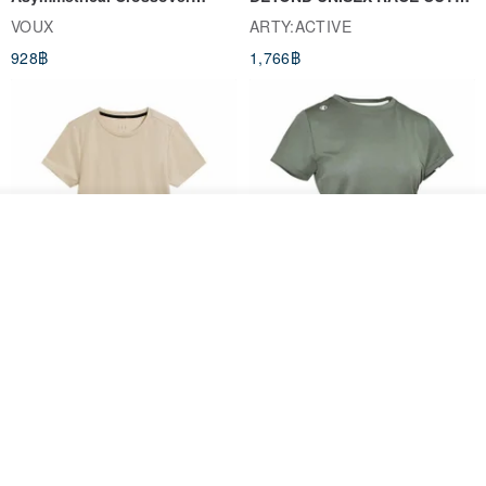
Cropped Sweat-Wicking Top
TANK
VOUX
ARTY:ACTIVE
(Women's) - Perpetual Day
928฿
1,766฿
White
วางในรถเข็น
ถูกใจ
View Shop
Women's Coffee Yarn Short
Women's Little Logo Short
Sleeve T-Shirt With Small
Sleeve T-Shirt
Logo Description – Coffee y
blueplace
blueplace
615฿
615฿
-25%