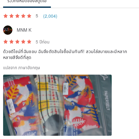
รีวิวทั้งหมดของสตูดิโอ
＊Suitable for ages 3+
5
(2,004)
▲▲© Copyright 2016 PAPERSELF▲▲
MNM K
Design in UK / Made in china
5 ปีก่อน
ด้วยดีไซน์ที่ฉันชอบ ฉันจึงตัดสินใจซื้อมันทันที! สวมใส่สบายและมีหลาก
— — — — — — — — — — — — —
หลายสีจึงดีที่สุด
แปลจาก ภาษาอังกฤษ
【 Brand concept 】
PAPERSELF is a London based brand and the world's leading
wearable paper art , known for our unique designs. Our brand
image cross the boundary between art, beauty and fashion, paper
lashes is first of its kind and are patented around the world, and our
temporary tattoos are new inventions for accessories. Wish each
design to add a innovation to your daily looks! Even go deeply to
warm your heart!