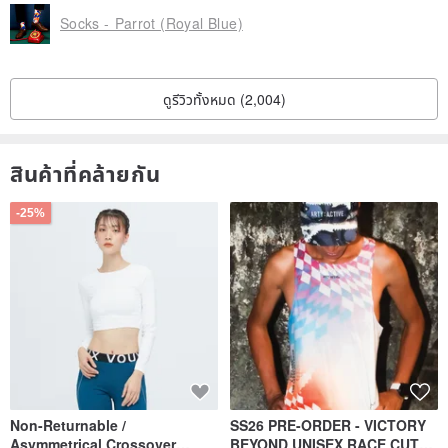
Socks - Parrot (Royal Blue)
Let's wear with attitude!
Share your amazing tattoos and you with us :)
ดูรีวิวทั้งหมด (2,004)
＠paperself_tw on Instagram!
สินค้าที่คล้ายกัน
-25%
Non-Returnable /
SS26 PRE-ORDER - VICTORY
Asymmetrical Crossover
BEYOND UNISEX RACE CUT