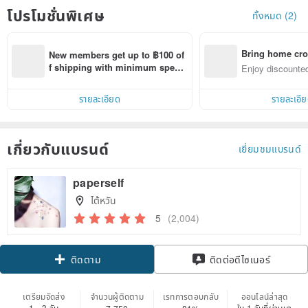
โปรโมชั่นพิเศษ
ทั้งหมด (2)
Bring home cro
New members get up to ฿100 of
n with ease
f shipping with minimum spen
Enjoy discounted
d on their first Pinkoi app order 
ct cross-border 
within 7 days!
รายละเอียด
รายละเอี
เกี่ยวกับแบรนด์
เยี่ยมชมแบรนด์
paperself
ไต้หวัน
5
(2,004)
Claim coupon
ติดต่อดีไซเนอร์
ติดตาม
เตรียมจัดส่ง
จำนวนผู้ติดตาม
เรทการตอบกลับ
ออนไลน์ล่าสุด
1 - 3 วัน
ใน 1 วันที่ผ่านมา