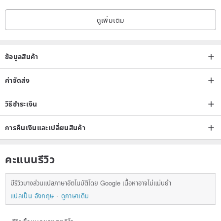
ดูเพิ่มเติม
ข้อมูลสินค้า
ค่าจัดส่ง
วิธีชำระเงิน
การคืนเงินและเปลี่ยนสินค้า
คะแนนรีวิว
❤Product Safety：
มีรีวิวบางส่วนแปลภาษาอัตโนมัติโดย Google เนื้อหาอาจไม่แม่นยำ
＊Non-toxic, safe and skin friendly.
แปลเป็น อังกฤษ
ดูภาษาเดิม
＊Waterproof
＊Last 2-4 days