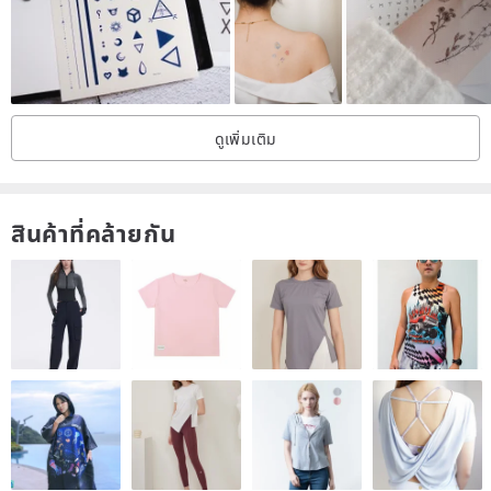
— — — — — — — — — — — — —
【 How to use 】
1. Cut the tattoo design you want.
ดูเพิ่มเติม
2. Clean your body with alcohol to remove make up. lotion and
sweat etc...
3. Remove the plastic layer.
สินค้าที่คล้ายกัน
4. Put on you skin (the patten side must stick to your skin)
5. Wet with water! and wait few seconds.
6. Tear off the paper layer.
It's done~~
❤ How to remove：
Put some baby oil on the design for few seconds and use cotton
pad to wipe out.