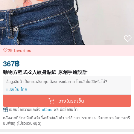
29 favorites
367฿
動物方程式-2入紋身貼紙 原創手繪設計
ข้อมูลสินค้าเป็นภาษาอังกฤษ ต้องการแปลภาษาโดยอัตโนมัติหรือไม่?
แปลเป็น ไทย
วางในรถเข็น
เขียนข้อความและส่ง
eCard
ฟรีเมื่อซื้อสินค้า!
หลังจากที่ชำระเงินถึงวันที่จะจัดส่งสินค้า จะใช้เวลาประมาณ 2 วันทางการในการเตรี
ยมพัสดุ (ไม่รวมวันหยุด)