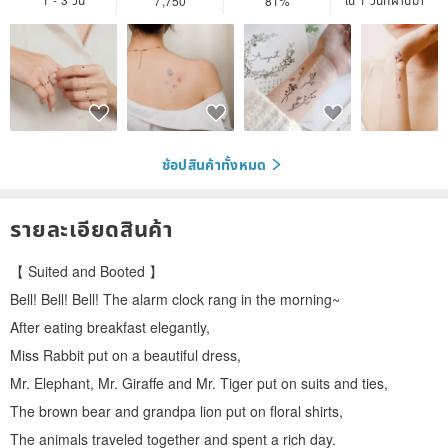
7,750
81%
ช้อปสินค้าทั้งหมด
รายละเอียดสินค้า
【 Suited and Booted 】
Bell! Bell! Bell! The alarm clock rang in the morning~
After eating breakfast elegantly,
Miss Rabbit put on a beautiful dress,
Mr. Elephant, Mr. Giraffe and Mr. Tiger put on suits and ties,
The brown bear and grandpa lion put on floral shirts,
The animals traveled together and spent a rich day.