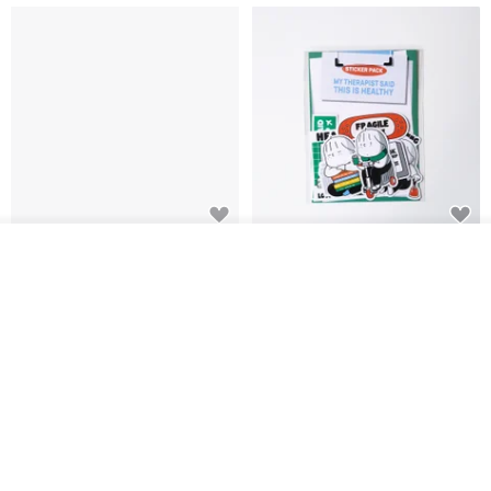
สติกเกอร์ | เอลล่าโน๊ต
เซ็ตสติกเกอร์ MY THERAPIST
ผลิตตามใบสั่งซื้อ
SAID THIS IS HEALTHY
ถูกใจ
View Shop
SISIDEA
ease around
60฿
280฿