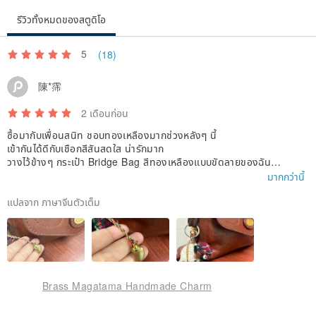
รีวิวทั้งหมดของสตูดิโอ
5
(18)
陳*霈
2 เดือนก่อน
ซื้อมากับเพื่อนสนิท ชอบทองเหลืองมากช่วงหลังๆ นี้
เข้ากันได้ดีกับเชือกสีสันสดใส น่ารักมาก
วางไว้ข้างๆ กระเป๋า Bridge Bag สีทองเหลืองแบบขัดลายของฉัน
มีสไตล์ที่แตกต่างกันไป ฉันตื่นเต้นที่จะได้เห็นร่องรอยของตัวเองบนนั้น
มากกว่านี้
แปลจาก ภาษาจีนตัวเต็ม
Brass Magatama Handmade Charm