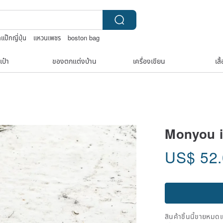
กแป๊กญี่ปุ่น
แหวนเพชร
boston bag
ndana
เป๋า
ของตกแต่งบ้าน
เครื่องเขียน
เสื
Monyou i
US$
52
สินค้าชิ้นนี้ขายหม