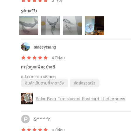
5
(6)
รูปภาพรีวิว
staceytsang
4 ปีก่อน
การ์ดถูกแพ็คอย่างดี
แปลจาก ภาษาอังกฤษ
สินค้าเป็นตามที่คาดหวัง
จัดส่งรวดเร็ว
Polar Bear Translucent Postcard | Letterpress
S********n
4 ปีก่อน