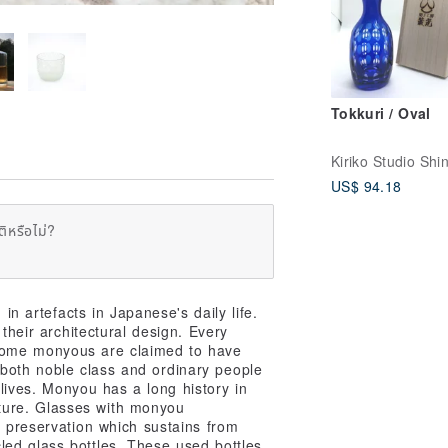
Tokkuri / Oval
US$ 94.18
ิหรือไม่?
 artefacts in Japanese's daily life.
their architectural design. Every
 some monyous are claimed to have
oth noble class and ordinary people
 lives. Monyou has a long history in
ture. Glasses with monyou
l preservation which sustains from
led glass bottles. These used bottles