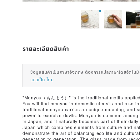
รายละเอียดสินค้า
ข้อมูลสินค้าเป็นภาษาอังกฤษ ต้องการแปลภาษาโดยอัตโนมัต
แปลเป็น ไทย
"Monyou（もんよう）" is the traditional motifs applied in
You will find monyou in domestic utensils and also in 
traditional monyou carries an unique meaning, and
power to exorcize devils. Monyou is common among b
in Japan, and it naturally becomes part of their daily
Japan which combines elements from culture and na
demonstrate the art of balancing eco life and cultura
generation to generation. The glass made from recyc