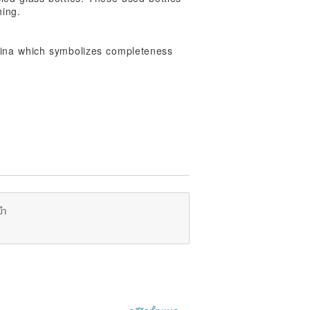
hing.
hina which symbolizes completeness
ยำ