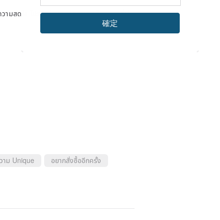
ีความสดใส ไปรษณียบัตรชุดภาพสเก็ตช์สัตว์ที่มี
確定
ความ Unique
อยากสั่งซื้ออีกครั้ง