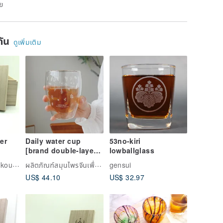
าย
ยกัน
ดูเพิ่มเติม
er
Daily water cup
53no-kiri
[brand double-layer
lowballglass
glass water cup
Kiriko Studio Shinkou | งานแก้วเจียระไนญี่ปุ่น
ผลิตภัณฑ์สมุนไพรจีนเพื่อสุขภาพ | LOMOJI
gensui
350ml] a good
US$ 44.10
US$ 32.97
partner for easy
hydration