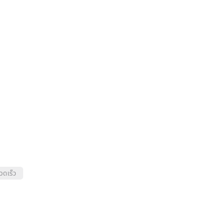
วดเร็ว