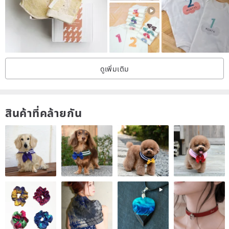
10M to 12M 13.0cm
Intimate little. Oh.
Due to the different screens or lighting settings of each person, the
ดูเพิ่มเติม
received products may have some differences, and the color of the
products is mainly based on real products!
สินค้าที่คล้ายกัน
Manufacturing method: machine seam + hand seam + heart made
[Washing Precautions].◕‿◕.
▪ Clean small stains with a soft brush and wash if necessary
▪ Cold water cleaning
▪ Hang in the shade and dry, do not dry
▪Wrinkle and shrinkage of the fabric is a natural phenomenon.
Please wash your hands after washing.
▪ When using the iron, please use medium and low temperature