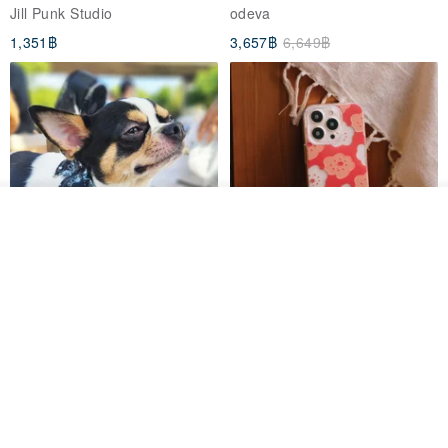
breasted sailor top JJ2540
to the Yi Tribe–Courage
Jill Punk Studio
odeva
1,351฿
3,657฿
6,649฿
รอคิว
ถูกใจ
View Shop
Pet Scarf // firefly/Clown // Cat
【Pinkoi x SOU・SOU】Phone
Scarf / Dog Scarf
Case/ Smile/ Red
KAKO.pet
Hereafter.studio
413฿
1,107฿