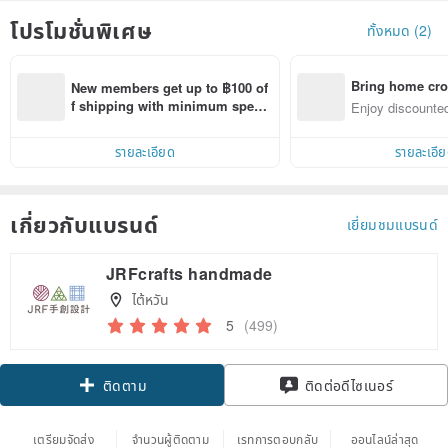
โปรโมชั่นพิเศษ
ทั้งหมด (2)
Bring home cro
New members get up to ฿100 of
n with ease
f shipping with minimum spen
Enjoy discounted
d on their first Pinkoi app order 
ct cross-border 
within 7 days!
รายละเอียด
รายละเอี
เกี่ยวกับแบรนด์
เยี่ยมชมแบรนด์
JRFcrafts handmade
ไต้หวัน
5
(499)
Claim coupon
ติดต่อดีไซเนอร์
ติดตาม
เตรียมจัดส่ง
จำนวนผู้ติดตาม
เรทการตอบกลับ
ออนไลน์ล่าสุด