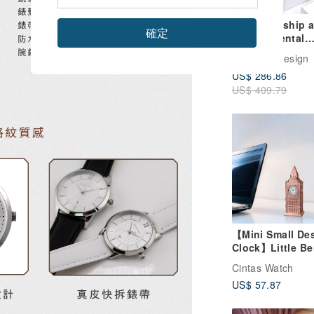
Craftsmanship 
確定
Environmental
Protection Core
Ad
ericadesign
ERICA LIBERT S
US$ 286.86
Pineapple Belt 
US$ 409.79
- Set Intellectua
【Mini Small De
Clock】Little Be
Rose Gold
Cintas Watch
US$ 57.87