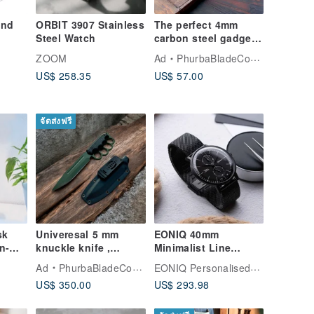
and
ORBIT 3907 Stainless
The perfect 4mm
Steel Watch
carbon steel gadget
,Tactical knife made
ZOOM
Ad
PhurbaBladeCompany
olar
of 4mm carbon steel
US$ 258.35
US$ 57.00
Watch
l Gray
จัดส่งฟรี
sk
Univeresal 5 mm
EONIQ 40mm
n-
knuckle knife ,
Minimalist Line
handmade trench
Personalized Watch -
EONIQ Personalised Mechanical Watch
Ad
PhurbaBladeCompany
knife , survival knife
Gift for Couples &
US$ 350.00
US$ 293.98
.military
Best Friends. Free
Engraving