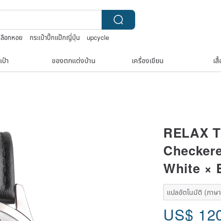
เปลือกหอย
กระเป๋าปิ๊กแป๊กญี่ปุ่น
upcycle
tage
เป๋า
ของตกแต่งบ้าน
เครื่องเขียน
เสื
RELAX TI
Checkere
White × 
แปลอัตโนมัติ (ภาษาเ
US$
12