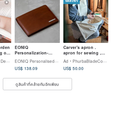
จัดส่งฟรี
orden
EONIQ
Carver's apron .
g of
Personalization-
apron for sewing ,
y
Multifunctional
handmade ,
EONIQ Personalised Mechanical Watch
sign
Ad
PhurbaBladeCompany
leather short wallet-
embroidery , wood
US$ 138.09
US$ 50.00
Free engraving for
carving , wood
customized gifts
ดูสินค้าที่คล้ายกันอีกเพียบ