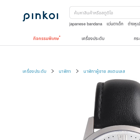
japanese bandana
แว่นตาเด็ก
ต่างหู
แว่นสายตา
washi tape
celine bag vin
กิจกรรมพิเศษ
เครื่องประดับ
กระ
เครื่องประดับ
นาฬิกา
นาฬิกาผู้ชาย
สแตนเลส