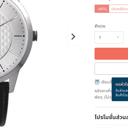
-40%
ประหยัดม
จำนวน
เขียนข้อความและส
กดหัวใจ
หลังจากที่ชำระเงินถ
รับส่วนล
สินค้าโด
พัสดุ (ไม่รวมวันหยุ
โปรโมชั่นส่วน