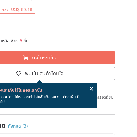
ากสุด US$ 80.18
เหลือเพียง
5
ชิ้น
วางในรถเข็น
เพิ่มเป็นสินค้าโดนใจ
่ง eCard ฟรีเมื่อซื้อสินค้า!
eCard คืออะไร?
และเก็บไว้ในคอลเลกชั่น
ึงวันที่จะจัดส่งสินค้า จะใช้เวลาประมาณ 5 วันทางการในการเตรียม
ดก่อนใคร ไม่พลาดทุกโปรโมชั่นเด็ด ง่ายๆ แค่กดเพิ่มเป็น
นใจ!
ด)
ลด
ทั้งหมด (3)