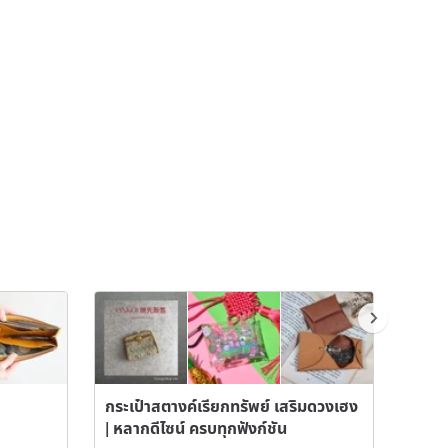
กระเป๋าสตางค์เรียกทรัพย์ เสริมดวงเฮง
แฮนด์เมด
| หลากดีไซน์ ครบทุกฟังก์ชัน