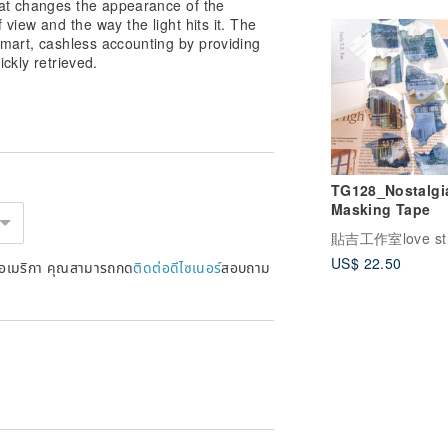
hat changes the appearance of the
view and the way the light hits it. The
smart, cashless accounting by providing
ckly retrieved.
TG128_Nostalgi
Masking Tape
US$ 22.50
หรัฐอเมริกา คุณสามารถกด
ติดต่อดีไซเนอร์
สอบถาม
an anti-skimming function.
making this a safe and secure card