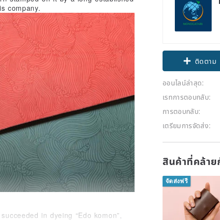
his company.
ติดตาม
ออนไลน์ล่าสุด:
เรทการตอบกลับ:
การตอบกลับ:
เตรียมการจัดส่ง:
สินค้าที่คล้า
จัดส่งฟรี
d succeeded in dyeing “Edo komon”,