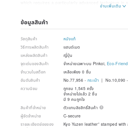
which requires a particularly advanced technique in s
roller printing method, just like hand printing.
What is Nassen?
ข้อมูลสินค้า
Nasen is a historical dyeing and weaving technique
ancient times in Japan, and has been used for Yuzen
dyeing). It is a technique to put patterns on cloth u
วัสดุสินค้า
หนังแท้
dyes in starch.
วิธีการผลิตสินค้า
แฮนด์เมด
■The pattern of the leather looks different depe
แหล่งผลิตสินค้า
ญี่ปุ่น
way the light hits it.
Edo komon” with its intricate and delicate one-color d
จุดเด่นของสินค้า
จำหน่ายเฉพาะบน Pinkoi,
Eco-Friend
solid color,’ offers a unique and distinctive look.
จำนวนในสต๊อก
เหลือเพียง 0 ชิ้น
อันดับสินค้า
No.77,956 -
กระเป๋า
| No.10,090 
ความนิยม
ถูกชม 1,545 ครั้ง
จำหน่ายไปแล้ว 2 ชิ้น
มี 9 คนถูกใจ
สินค้าที่จำหน่าย
ตัวแทนลิขสิทธิ์สินค้า
ผู้จัดจำหน่าย
C-secure
รายละเอียดย่อยของ
Kyo Yuzen leather” stamped with 