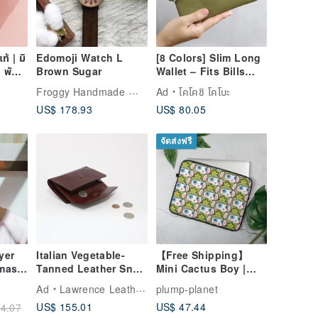
้ | มิ
Edomoji Watch L
[8 Colors] Slim Long
ก พับ
Brown Sugar
Wallet – Fits Bills
งฟอก
Unfolded! Small,
Froggy Handmade Wrist Watch
Ad
โคโคชิ โคโบะ
Functional, Easy-to-
US$ 178.93
US$ 80.05
Use, Ultra-
Lightweight, Durable,
High-Quality
จัดส่งฟรี
Synthetic Leather
Resistant to Water &
Scratches (Made to
Order)
ayer
Italian Vegetable-
【Free Shipping】
 mask
Tanned Leather Snap
Mini Cactus Boy |
Mid-Length Wallet,
Laptop Sleeve
Ad
Lawrence Leather Studio
plump-planet
Short Wallet, Coin
US$ 155.01
US$ 47.44
4.07
Pouch, Birthday