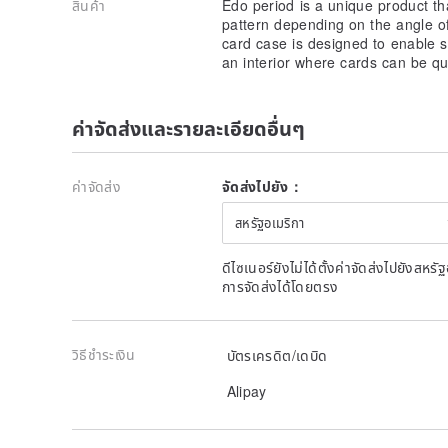
สินค้า
Edo period is a unique product t
pattern depending on the angle of 
card case is designed to enable 
an interior where cards can be qui
ค่าจัดส่งและรายละเอียดอื่นๆ
ค่าจัดส่ง
จัดส่งไปยัง：
สหรัฐอเมริกา
ดีไซเนอร์ยังไม่ได้ตั้งค่าจัดส่งไปยังส
การจัดส่งได้โดยตรง
วิธีชำระเงิน
บัตรเครดิต/เดบิด
■The interior card case is light and strong with 
A total of 2 million units have been sold worldwide, 
Alipay
case.