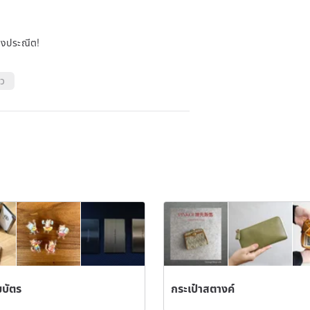
allets.
่างประณีต!
็ว
ards: max. 8 cards), card pocket: 1
)
 *Since this is a handmade product,
duct.
son and lot of production.
 wrinkles due to the dye finish that
 is unique to natural leather.
 of the product depending on the
มบัตร
กระเป๋าสตางค์