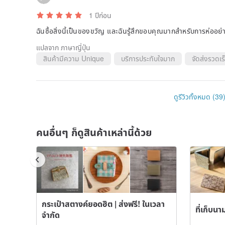
“cashless minimalists” and “second wallets for long w
1 ปีก่อน
**<Product Specifications>
ฉันซื้อสิ่งนี้เป็นของขวัญ และฉันรู้สึกขอบคุณมากสำหรับการห่ออย
Material (leather): vegetable tanned leather
แปลจาก ภาษาญี่ปุ่น
Material (card case): Recycled aluminum
Vegetable tanned, aniline finish
สินค้ามีความ Unique
บริการประทับใจมาก
จัดส่งรวดเร
Number of cards: Card case: 8 to 12 cards (uneven c
card
Anti-skimming function: Yes (card case only)
Size: 95mm x 70mm x 17mm
ดูรีวิวทั้งหมด (39
Weight: approx. 72g
Size: 95 mm x 70 mm x 17 mm, Weight: approx. 72 g
there is a possibility of deviation from product to pro
คนอื่นๆ ก็ดูสินค้าเหล่านี้ด้วย
<Note>
The color will change and become shiny as it ages.
The color and texture may vary depending on the sea
The surface may have scratches, uneven coloring, and
makes the most of the texture of the raw hides, which
The color may appear different from the actual color
monitor environment.
กระเป๋าสตางค์ยอดฮิต | ส่งฟรี! ในเวลา
ที่เก็บนา
จำกัด