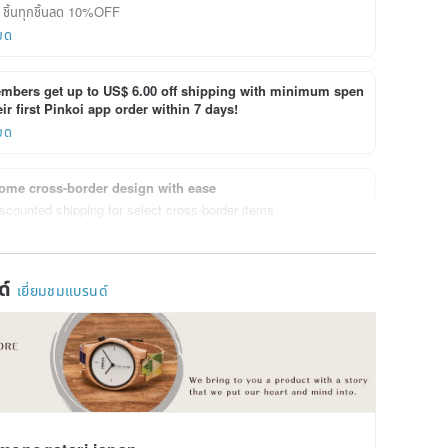
1 ชิ้นทุกชิ้นลด 10%OFF
ยด
bers get up to US$ 6.00 off shipping with minimum spen
ir first Pinkoi app order within 7 days!
ยด
ome cross-border design with ease
scounted shipping for select cross-border items
ยด
ด์
เยี่ยมชมแบรนด์