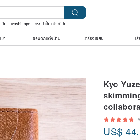
กปัด
washi tape
กระเป๋าปิ๊กแป๊กญี่ปุ่น
เป๋า
ของตกแต่งบ้าน
เครื่องเขียน
เสื
Kyo Yuze
skimming
collabor
US$
44