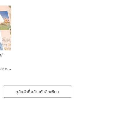
Valentine's Day Gift
a/
貼吉工作室love stlcker studlo 1010
ดูสินค้าที่คล้ายกันอีกเพียบ