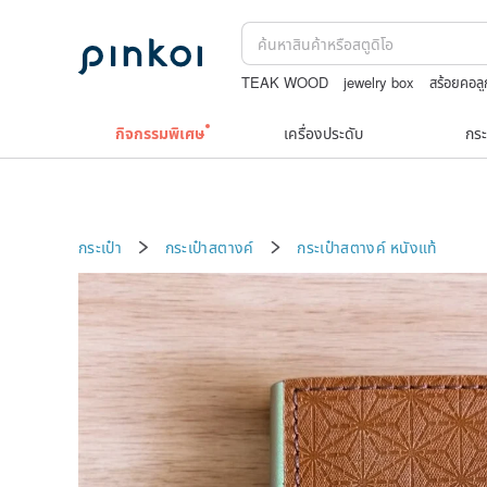
TEAK WOOD
jewelry box
สร้อยคอลู
กระเป๋าถัก
ต่างหู10k
woky沃廚
กิจกรรมพิเศษ
เครื่องประดับ
กระ
กระเป๋า
กระเป๋าสตางค์
กระเป๋าสตางค์
หนังแท้