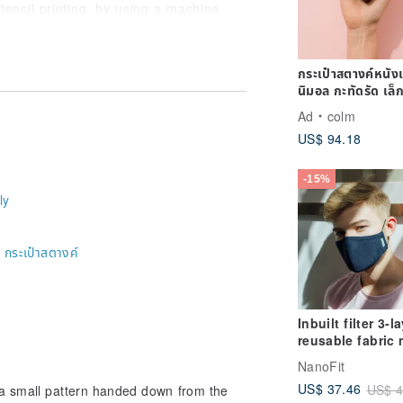
tencil printing, by using a machine
กระเป๋าสตางค์หนังแท
 that has been handed down from
นิมอล กะทัดรัด เล็
 dyeing and kata-yuzen (stencil
สามทบ บาง | หนั
sing colored starch made by dissolving
Ad
colm
ฝาด
US$ 94.18
nding on the angle of view and the
-15%
yed pattern, which is said to be ‘like a
ly
-
กระเป๋าสตางค์
Inbuilt filter 3-l
reusable fabric
can be
NanoFit
US$ 37.46
US$ 4
a small pattern handed down from the