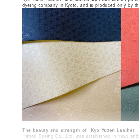
dyeing company in Kyoto, and is produced only by t
The beauty and strength of “Kyo Yuzen Leather
Hattori Dyeing Co., Ltd. was established in 1923 an