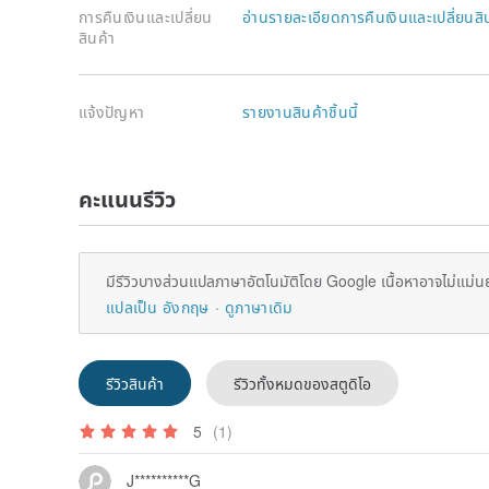
การคืนเงินและเปลี่ยน
อ่านรายละเอียดการคืนเงินและเปลี่ยนสิ
สินค้า
แจ้งปัญหา
รายงานสินค้าชิ้นนี้
คะแนนรีวิว
มีรีวิวบางส่วนแปลภาษาอัตโนมัติโดย Google เนื้อหาอาจไม่แม่น
แปลเป็น อังกฤษ
ดูภาษาเดิม
■The card can be taken out in just 2 seconds! S
รีวิวสินค้า
รีวิวทั้งหมดของสตูดิโอ
Just push up the side button and the card comes out 
out without any hassle at the cash register.
5
(1)
■Farewell to “fat wallets” that bulge out due to 
J**********G
Although the wallet is only 17 mm thick, it can hol