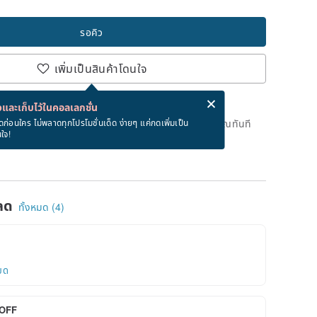
รอคิว
เพิ่มเป็นสินค้าโดนใจ
่ง eCard ฟรีเมื่อซื้อสินค้า!
eCard คืออะไร?
และเก็บไว้ในคอลเลกชั่น
ดแล้ว แต่คุณสามารถกดปุ่ม "รอคิว" และเราจะแจ้งเตือนคุณทันที
ดก่อนใคร ไม่พลาดทุกโปรโมชั่นเด็ด ง่ายๆ แค่กดเพิ่มเป็น
นใจ!
าย
ลด
ทั้งหมด (4)
ยด
OFF