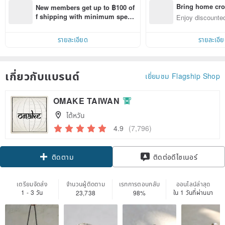
Bring home cro
New members get up to ฿100 of
n with ease
f shipping with minimum spen
Enjoy discounted
d on their first Pinkoi app order 
ct cross-border 
within 7 days!
รายละเอียด
รายละเอี
เกี่ยวกับแบรนด์
เยี่ยมชม Flagship Shop
OMAKE TAIWAN
ไต้หวัน
4.9
(7,796)
Claim coupon
ติดต่อดีไซเนอร์
ติดตาม
เตรียมจัดส่ง
จำนวนผู้ติดตาม
เรทการตอบกลับ
ออนไลน์ล่าสุด
1 - 3 วัน
ใน 1 วันที่ผ่านมา
23,738
98%