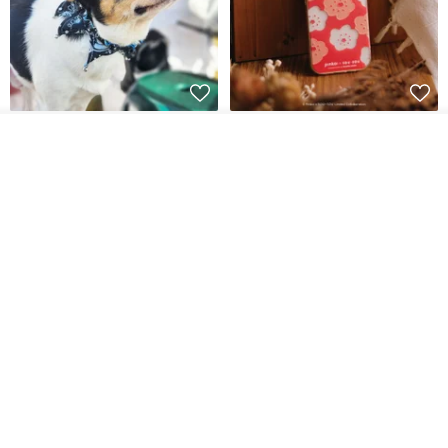
Pet Scarf // firefly/Clown // Cat
【Pinkoi x SOU・SOU】Phone
ดูสินค้าอื่นๆ ของดีไซเนอร์
Scarf / Dog Scarf
Case/ Smile/ Red
View Shop
KAKO.pet
Hereafter.studio
413฿
1,107฿
Original Mass-Produced Heart
【Simple Wooden Japanese