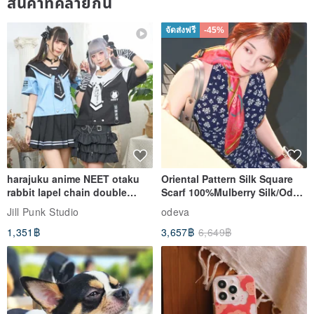
สินค้าที่คล้ายกัน
จัดส่งฟรี
-45%
harajuku anime NEET otaku
Oriental Pattern Silk Square
rabbit lapel chain double
Scarf 100%Mulberry Silk/Ode
breasted sailor top JJ2540
to the Yi Tribe–Courage
Jill Punk Studio
odeva
1,351฿
3,657฿
6,649฿