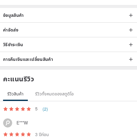
received 1 to 2 days later.
3. In special circumstances, you must send the item in advance or if
ข้อมูลสินค้า
you have any questions after placing the order, please feel free to
send us a private message.
ค่าจัดส่ง
วิธีชำระเงิน
/ Designer and Brand Profile /
การคืนเงินและเปลี่ยนสินค้า
▲Omake Taiwan▲
omake means "small gift" in Japanese, and the "o" at the beginning
คะแนนรีวิว
symbolizes the concept of designing and manufacturing together
with cultures from all over the world. The brand originates from
รีวิวสินค้า
รีวิวทั้งหมดของสตูดิโอ
Tokamachi in Niigata Prefecture, Japan. As a distributor and online
product selection store of Japanese original designs, omake
5
(2)
Taiwan Taiwan team not only sells Japanese original designer
E***W
clothing and hats, but also selects natural fibers from various
countries. We like clothing and accessories made of natural
3 ปีก่อน