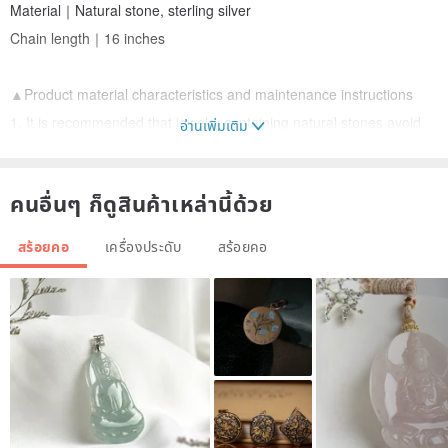
Material｜Natural stone, sterling silver
Chain length｜16 inches
▲Product material characteristics and maintenance instructions
1. It is recommended that jewelry containing natural stones avoid
อ่านเพิ่มเติม
contact with water, detergents and Silver washing water.
2. Dimensions are based on the total length when measured flat,
คนอื่นๆ ก็ดูสินค้าเหล่านี้ด้วย
with an error of ±0.5cm.
3. When not wearing, it is recommended to put it in a zipper bag to
สร้อยคอ
เครื่องประดับ
สร้อยคอ
slow down oxidation.
4. Metal oxidation can be wiped with a Silver wiping cloth.
▲Difference between photography and actual object
1. The light source for product photography is natural light. We
have made the photos close to the real thing. However, everyone's
screen display is different, and there will inevitably be slight color