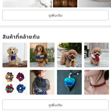
differences. For those with higher color requirements, please send
us a private message before purchasing, and we can take
ดูเพิ่มเติม
additional photos for your confirmation. .
2. If you want the wearing effect to be close to the photo, please
refer to the Model size column above. If you are still unsure about
สินค้าที่คล้ายกัน
the size of the product, please feel free to send us a private
message before purchasing.
▲ Shipping time
1. Our products are all in stock, and the shipping time is within 1 to
3 days. They are all shipped in accordance with the order
sequence of the Pinkoi system.
2. Home delivery currently cooperates with SF Express. The
working hours for SF Express to collect goods from sellers are
Monday to Friday 9:00~18:30 & Saturday 9:00~14:00, so those
ดูเพิ่มเติม
who place orders from Friday to Sunday , the product may be