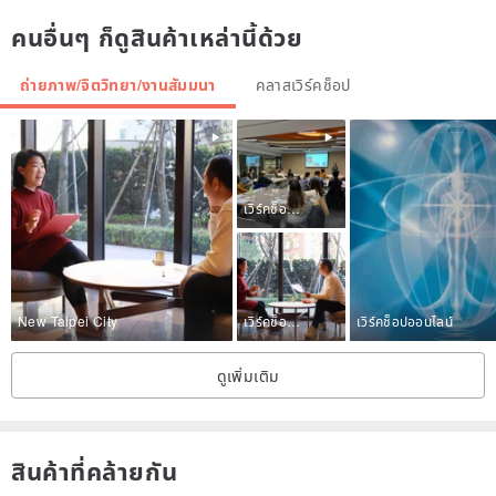
In the past, people didn’t have plastic, so the negatives were made
คนอื่นๆ ก็ดูสินค้าเหล่านี้ด้วย
of glass~ That’s right! It’s glass~😎
ถ่ายภาพ/จิตวิทยา/งานสัมมนา
คลาสเวิร์คช็อป
And we have completely presented, revived and improved this
century-old craft from the formula and production method, in order
to let this technology, which is listed as a world cultural heritage,
continue to spread in Taiwan and let everyone know it.
เวิร์คช็อปออนไลน์
New Taipei City
เวิร์คช็อปออนไลน์
เวิร์คช็อปออนไลน์
ดูเพิ่มเติม
Each wet plate work is unique and can be stored for hundreds of
years. Each camera used for shooting is more than 60 years old.
The classical charm presented by it is something that no other
สินค้าที่คล้ายกัน
photography technique can replace so far~