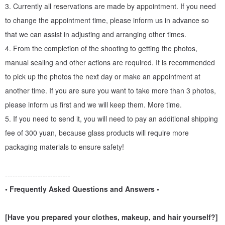
3. Currently all reservations are made by appointment. If you need
to change the appointment time, please inform us in advance so
[Features - You can take photos of children and pets]
that we can assist in adjusting and arranging other times.
On the road of inheritance, the times are moving forward, and we
4. From the completion of the shooting to getting the photos,
are also making continuous progress. We have retained the original
manual sealing and other actions are required. It is recommended
technology, reformulated and improved it, shortened the originally
to pick up the photos the next day or make an appointment at
lengthy photography and imaging time, and solved the problem of
another time. If you are sure you want to take more than 3 photos,
being unable to photograph children and pets.
please inform us first and we will keep them. More time.
5. If you need to send it, you will need to pay an additional shipping
fee of 300 yuan, because glass products will require more
packaging materials to ensure safety!
--------------------------
• Frequently Asked Questions and Answers •
[Have you prepared your clothes, makeup, and hair yourself?]
【shooting time】