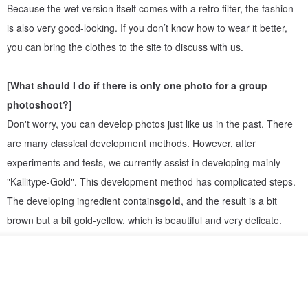
Because the wet version itself comes with a retro filter, the fashion
on leading you to experience and feel this unique classical
is also very good-looking. If you don’t know how to wear it better,
charm, leaving eternal memories (skills) in your life.
you can bring the clothes to the site to discuss with us.
[What should I do if there is only one photo for a group
photoshoot?]
Don't worry, you can develop photos just like us in the past. There
are many classical development methods. However, after
experiments and tests, we currently assist in developing mainly
"Kallitype-Gold". This development method has complicated steps.
The developing ingredient contains
gold
, and the result is a bit
----------
brown but a bit gold-yellow, which is beautiful and very delicate.
There is no need to worry about damage when the photo is placed
Tainan Anping Heritage Project
ดูสินค้าอื่นๆ ของดีไซเนอร์
like this. There is no malicious damage, and there will be no
ถูกใจ
View Shop
problem if it is left for hundreds of years!
【Latest DM】- 2024/9 new price