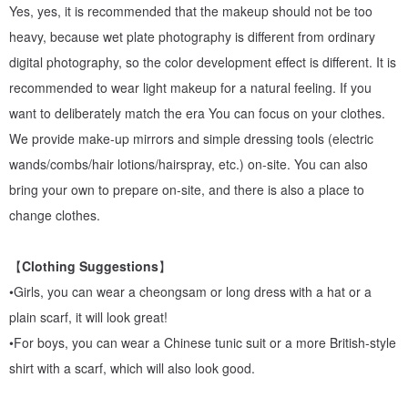
Yes, yes, it is recommended that the makeup should not be too
Every time we take a picture, we will take 1 to 2 pictures for you to
heavy, because wet plate photography is different from ordinary
choose from. It is recommended to stay for at least 1 hour for
digital photography, so the color development effect is different. It is
shooting. If you are sure that you want to take multiple pictures, it is
recommended to wear light makeup for a natural feeling. If you
recommended that you explain it to us early and we will keep it for
want to deliberately match the era You can focus on your clothes.
you for a longer time!
We provide make-up mirrors and simple dressing tools (electric
wands/combs/hair lotions/hairspray, etc.) on-site. You can also
bring your own to prepare on-site, and there is also a place to
change clothes.
【
Clothing Suggestions
】
•Girls, you can wear a cheongsam or long dress with a hat or a
plain scarf, it will look great!
•For boys, you can wear a Chinese tunic suit or a more British-style
shirt with a scarf, which will also look good.
※Reservation is currently adopted, which allows us to focus