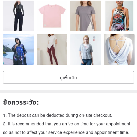
[Difference-Digital and Classical Wet Plate]
The difference between digital photography and classical wet plates
is the irreplaceable emotion!
From the developer and manufacturer to the photographer and the
person being photographed, every process is accomplished with
ดูเพิ่มเติม
care and patience, and a photo that can be stored for a hundred
years may be the most needed memory in this fast era.
ข้อควรระวัง:
1. The deposit can be deducted during on-site checkout.
2. It is recommended that you arrive on time for your appointment
so as not to affect your service experience and appointment time.