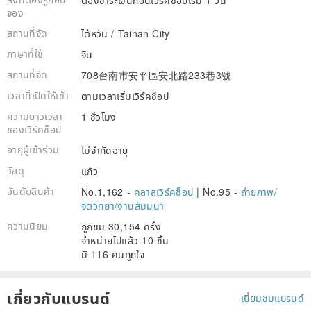
ต้องชำระเงินก่อนเวิร์คช็อปเริ่ม 1 วัน
จอง
สถานที่จัด
ไต้หวัน / Tainan City
ภาษาที่ใช้
จีน
สถานที่จัด
708台南市安平區安北路233巷3號
เวลาที่เปิดให้เข้า
ตามเวลาเริ่มเวิร์คช็อป
ความยาวเวลา
1 ชั่วโมง
ของเวิร์คช็อป
อายุผู้เข้าร่วม
ไม่จำกัดอายุ
วัสดุ
แก้ว
อันดับสินค้า
No.1,162 -
คลาสเวิร์คช็อป
|
No.95 -
ถ่ายภาพ/
จิตวิทยา/งานสัมมนา
ความนิยม
ถูกชม 30,154 ครั้ง
จำหน่ายไปแล้ว 10 ชิ้น
มี 116 คนถูกใจ
เกี่ยวกับแบรนด์
เยี่ยมชมแบรนด์