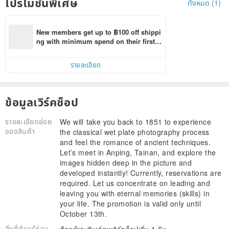
โปรโมชั่นพิเศษ
ทั้งหมด (1)
New members get up to ฿100 off shippi
ng with minimum spend on their first P
inkoi app order within 7 days!
รายละเอียด
ข้อมูลเวิร์คช็อป
รายละเอียดย่อย
We will take you back to 1851 to experience
ของสินค้า
the classical wet plate photography process
and feel the romance of ancient techniques.
Let’s meet in Anping, Tainan, and explore the
images hidden deep in the picture and
developed instantly! Currently, reservations are
required. Let us concentrate on leading and
leaving you with eternal memories (skills) in
your life. The promotion is valid only until
October 13th.
สิ่งที่ต้องรู้ก่อน