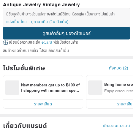
Antique Jewelry Vintage Jewelry
มีข้อมูลสินค้าบางส่วนแปลภาษาอัตโนมัติโดย Google เนื้อหาอาจไม่แม่นยำ
แปลเป็น ไทย
ดูภาษาเดิม (จีน-ตัวเต็ม)
ดูสินค้าอื่นๆ ของดีไซเนอร์
เขียนข้อความและส่ง
eCard
ฟรีเมื่อซื้อสินค้า!
สินค้าหยุดจำหน่ายแล้ว โปรดเลือกสินค้าอื่น
โปรโมชั่นพิเศษ
ทั้งหมด (2)
Bring home cro
New members get up to ฿100 of
n with ease
f shipping with minimum spen
Enjoy discounted
d on their first Pinkoi app order 
ct cross-border 
within 7 days!
รายละเอียด
รายละเอี
เกี่ยวกับแบรนด์
เยี่ยมชมแบรนด์