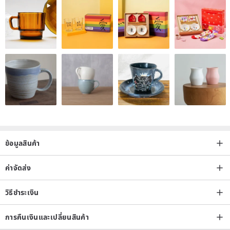
Spot in Taiwan, domestic shipping post office, or 7-11, FamilyMart
store to store +60 yuan
🌟Free shipping over three thousand 🌟
・
・
Old pieces of jewelry are no longer produced, and their number will
only decrease day by day, making it more and more difficult to find.
Also because they are becoming rarer, they become unique
accessories.
Antiques and old pieces are not new. The traces of the years are
ข้อมูลสินค้า
more connotation and rarity. Please do not look at the strict
standards of brand-new products. I believe you will be able to show
ค่าจัดส่ง
unparalleled elegance and brilliance in the story of old jewelry.
วิธีชำระเงิน
การคืนเงินและเปลี่ยนสินค้า