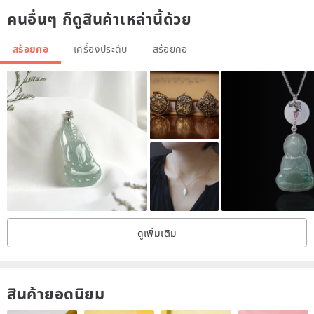
〖Krementz〗
คนอื่นๆ ก็ดูสินค้าเหล่านี้ด้วย
Established in New York in 1886, Krementz uses more advanced
technology than contemporary to produce high-quality thicker than
สร้อยคอ
เครื่องประดับ
สร้อยคอ
legal gold, plus the design style is beautiful and delicate, and often
uses excellent quality Stone, hand-painted enamel, coral, and
pearls. Semi- Gemstone such as, jade, opal, moonstone, etc.,
exquisite and delicate, become classics, occupying a very important
place in the fashion jewelry industry, and are extremely popular with
old collectors.
・
Origin: United States
Year: 1960s
ดูเพิ่มเติม
Material: 4K gold, coral
Size: 2.2x3, total length 47.5cm
Condition: Very good, slight signs of age
สินค้ายอดนิยม
Marking: brand imprint