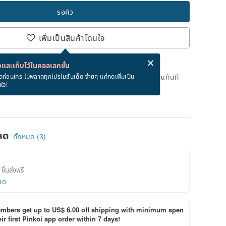
รอคิว
เพิ่มเป็นสินค้าโดนใจ
่ง eCard ฟรีเมื่อซื้อสินค้า!
eCard คืออะไร?
และเก็บไว้ในคอลเลกชั่น
ดแล้ว แต่คุณสามารถกดปุ่ม "รอคิว" และเราจะแจ้งเตือนคุณทันที
ดก่อนใคร ไม่พลาดทุกโปรโมชั่นเด็ด ง่ายๆ แค่กดเพิ่มเป็น
นใจ!
าย
ลด
ทั้งหมด (3)
ชิ้นส่งฟรี
ยด
bers get up to US$ 6.00 off shipping with minimum spen
ir first Pinkoi app order within 7 days!