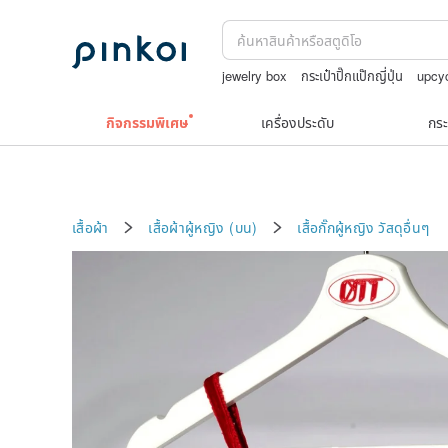
jewelry box
กระเป๋าปิ๊กแป๊กญี่ปุ่น
upcy
ถักกระเป๋าโครเชต์ลายต่างๆ
squareline 
กิจกรรมพิเศษ
เครื่องประดับ
กระ
เสื้อผ้า
เสื้อผ้าผู้หญิง (บน)
เสื้อกั๊กผู้หญิง
วัสดุอื่นๆ