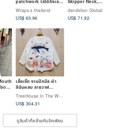
patchwork ใส่ได้ถึงเอว
Skipper Neck,
40 นิ้ว
Lightweight Dolman,
Wraps.s thailand
dandelion Global
Crinkled Georgette
US$ 63.96
US$ 71.92
Fabric, Loose Fit
Body Cover, Thin
Stretch, Blouse,
Shirt, Black, d-tp3015
Mouth
เสื้อเชิ้ต งานปักมือ ผ้า
sbody
ลินินผสม ลายวาฬ
ปะการัง ทะเล มหาสมุทร
TreeHouse In The Woods
ก้อนเมฆ สายรุ้ง
US$ 304.31
ดูสินค้าที่คล้ายกันอีกเพียบ