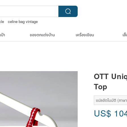
cle
celine bag vintage
包包
Toy story
TEAK WOOD
เป๋า
ของตกแต่งบ้าน
เครื่องเขียน
เสื
OTT Uniq
Top
แปลอัตโนมัติ (ภาษาเ
US$
10