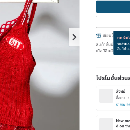
เขียนข้อความและส
กดหัวใจ
สินค้าชิ้นนี้ขายหม
รับส่วนล
สินค้าโด
เมื่อมีสินค้าพร้อมข
โปรโมชั่นส่วน
ส่งฟรี
ซื้อครบ 1 
รายละเอี
New mem
d on the