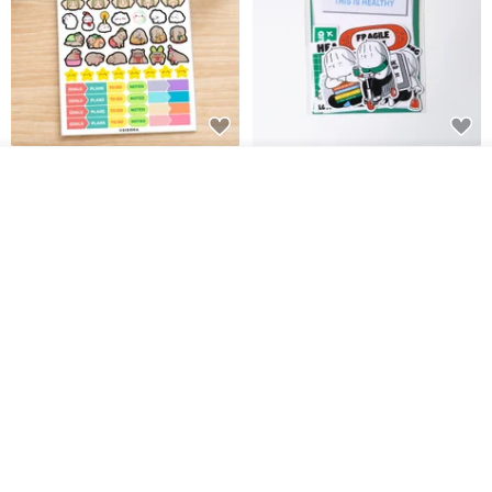
สติกเกอร์ | เอลล่าโน๊ต
เซ็ตสติกเกอร์ MY THERAPIST
ผลิตตามใบสั่งซื้อ
SAID THIS IS HEALTHY
ถูกใจ
View Shop
SISIDEA
ease around
60฿
280฿