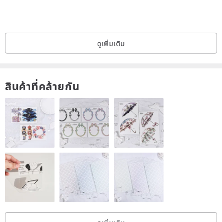
หากคุณต้องการห่อของขวัญ โปรดเพิ่มสินค้าลงในรถเข็นจากหน้านี้
jp.pinkoi.com/product/HyjReSZc
ดูเพิ่มเติม
ด้านล่างนี้เป็นประกาศเกี่ยวกับการขาย
สินค้าที่คล้ายกัน
ฉันหวังว่าคุณจะอ่านและเข้าใจมัน
หากคุณซื้อ เราจะรับรู้ว่าคุณได้ยืนยัน URL ด้านล่างแล้ว
ขอขอบคุณสำหรับความร่วมมือของคุณเพื่อป้องกันปัญหาใดๆ
หากคุณมีคำถามอื่น ๆ โปรดติดต่อเรา
[สังเกต]
jp.pinkoi.com/product/wwLxLyD6