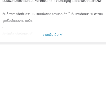
ยิปโซฟิล่ามีภาษาดอกไม้แห่งใจที่บริสุทธิ์ ความกตัญญู และความรักที่ไร้เดียงสา
ฉันต้องการชื่อที่มีความหมายแฝงของความรัก ดังนั้นฉันจึงเลือกนาเระ ฮาจิเมะ
จุดเริ่มต้นของความรัก.
-
สีครีมคือ “สีสร้างสรรค์”
อ่านเพิ่มเติม
การรวมกันของสีดำและสีทองเรียกว่า "เงาพระจันทร์"
ขอให้มันเป็นเสน่ห์ของคุณ
-
อุปกรณ์โลหะ: กรุณาเลือกจากต่างหู
วัสดุ: อุปกรณ์โลหะทั้งหมดทำจากวัสดุโลหะที่ปราศจากสารก่อภูมิแพ้ (ต่างหูเป็น
K14GF แฟนหลังเจาะ, เงิน 925, สแตนเลสผ่าตัด, ต่างหูเป็น K16GP,
โรเดียมแท้)