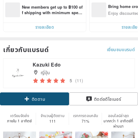
Bring home cro
New members get up to ฿100 of
n with ease
f shipping with minimum spen
Enjoy discounted
d on their first Pinkoi app order 
ct cross-border 
within 7 days!
รายละเอียด
รายละเอี
เกี่ยวกับแบรนด์
เยี่ยมชมแบรนด์
Kazuki Edo
ญี่ปุ่น
5
(11)
ติดตาม
ติดต่อดีไซเนอร์
เตรียมจัดส่ง
จำนวนผู้ติดตาม
เรทการตอบกลับ
ออนไลน์ล่าสุด
ภายใน 1 อาทิตย์
มากกว่า 1 อาทิตย์ที่
111
71%
ผ่านมา