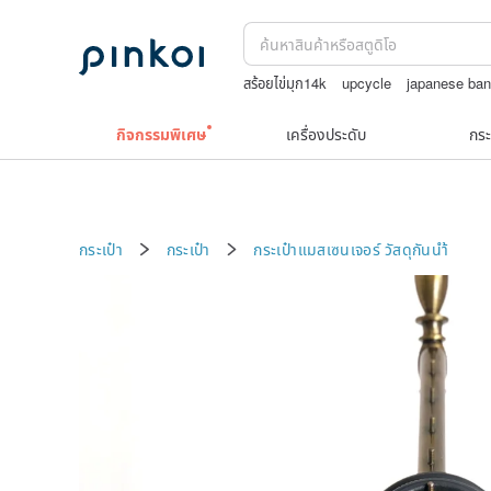
สร้อยไข่มุก14k
upcycle
japanese ba
jewelry box
washi tape
TEAK WO
กิจกรรมพิเศษ
เครื่องประดับ
กระ
กระเป๋า
กระเป๋า
กระเป๋าแมสเซนเจอร์
วัสดุกันนำ้