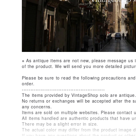
※ As antique items are not new, please message us if
of the product. We will send you more detailed pictur
Please be sure to read the following precautions an
order.
------------------------------------------------
The items provided by VintageShop solo are antique. 
No returns or exchanges will be accepted after the 
any concerns.
Items are sold on multiple websites. Please contact u
All items handled are authentic products that have u
There may be a slight error in size.
The actual color may differ from the product image 
If you have any questions about the product or other