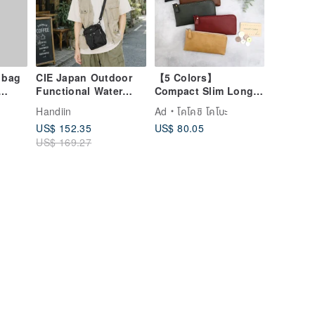
 bag
CIE Japan Outdoor
【5 Colors】
Functional Water
Compact Slim Long
Bottle Bag -
Wallet: Fits Bills
Handiin
Ad
โคโคชิ โคโบะ
Convertible
Perfectly, Small,
US$ 152.35
US$ 80.05
Crossbody / Clutch
Functional, Easy to
US$ 169.27
Use, Ultra-
Lightweight, Water &
Scratch Resistant,
High-Quality
Domestic Synthetic
Leather (Made to
Order)