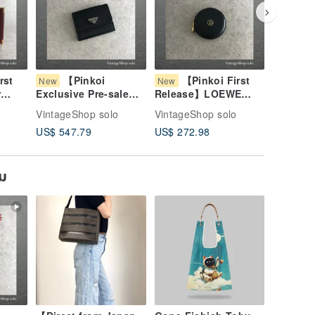
rst
【Pinkoi
【Pinkoi First
【 
New
New
New
r
Exclusive Pre-sale】
Release】LOEWE
Releas
t
PRADA Prada Wallet
Loewe Wallet Black
Gucci Wa
VintageShop solo
VintageShop solo
VintageS
r Bi-
Black Triangle Logo
Anagram Leather
Horsebit
US$ 547.79
US$ 272.98
US$ 337
d
Nylon Piping Bi-fold
Coin Case vintage
Long Wa
Wallet Vintage bg5sit
Old 84bggt
Old 5m2
ยม