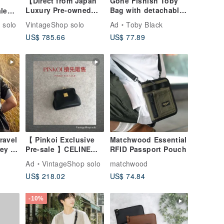
【Direct from Japan
Gone Fishish Toby
Luxury Pre-owned
Bag with detachable
ale】
Bag】CELINE
leather strap
llet
 solo
VintageShop solo
Ad
Toby Black
Macadam Shoulder
Logo
US$ 785.66
US$ 77.89
Bag Black Logo
fold
Border PVC Leather
g5sit
Vintage Old t43kf8
ravel
【 Pinkoi Exclusive
Matchwood Essential
ey |
Pre-sale 】CELINE
RFID Passport Pouch
ePET,
Wallet Black Logo
Ad
VintageShop solo
matchwood
Plate Leather Coin
US$ 218.02
US$ 74.84
Purse z4abfu
-10%