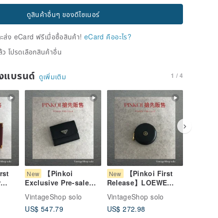
ดูสินค้าอื่นๆ ของดีไซเนอร์
่ง eCard ฟรีเมื่อซื้อสินค้า!
eCard คืออะไร?
้ว โปรดเลือกสินค้าอื่น
ของแบรนด์
1 / 4
ดูเพิ่มเติม
rst
【Pinkoi
【Pinkoi First
【 
New
New
New
r
Exclusive Pre-sale】
Release】LOEWE
Releas
t
PRADA Prada Wallet
Loewe Wallet Black
Gucci Wa
VintageShop solo
VintageShop solo
VintageS
r Bi-
Black Triangle Logo
Anagram Leather
Horsebit
US$ 547.79
US$ 272.98
US$ 337
d
Nylon Piping Bi-fold
Coin Case vintage
Long Wa