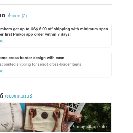
Wallet Vintage bg5sit
Old 84bggt
Old 5m2
ลด
ทั้งหมด (2)
bers get up to US$ 6.00 off shipping with minimum spen
ir first Pinkoi app order within 7 days!
ยด
ome cross-border design with ease
scounted shipping for select cross-border items
ยด
ด์
เยี่ยมชมแบรนด์