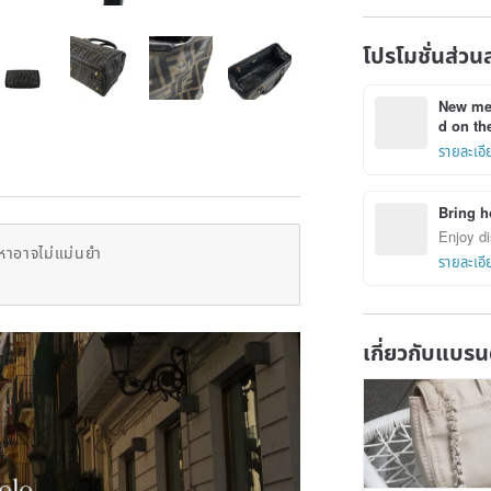
ustkxg
โปรโมชั่นส่วน
New mem
d on the
รายละเอี
Bring h
Enjoy di
หาอาจไม่แม่นยำ
รายละเอี
เกี่ยวกับแบรน