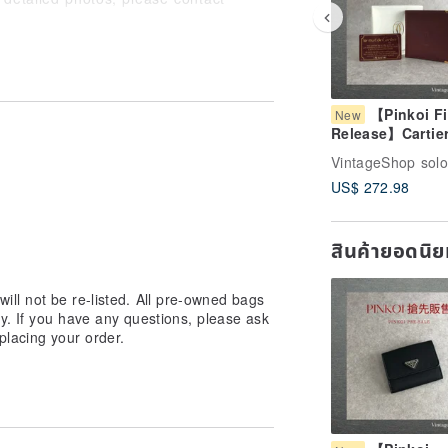
e, returns of the product are not
【Pinkoi Fi
New
Release】Cartie
Must Line Walle
VintageShop solo
Bordeaux Leathe
US$ 272.98
fold Vintage Ol
ustkxg
สินค้ายอดนิ
 will not be re-listed. All pre-owned bags
y. If you have any questions, please ask
placing your order.