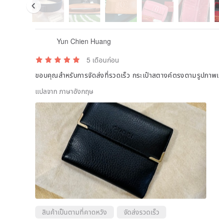
Yun Chien Huang
5 เดือนก่อน
ขอบคุณสำหรับการจัดส่งที่รวดเร็ว กระเป๋าสตางค์ตรงตามรูปภาพเ
แปลจาก ภาษาอังกฤษ
◆ Size
Approx. H15cm x W27cm x D14cm
Handle drop: Approx. 10cm
Strap length: Approx. 70-140cm
◆ Spec
Color: Black
Material: PVC Leather
Specifications: Inner pocket x 1
สินค้าเป็นตามที่คาดหวัง
จัดส่งรวดเร็ว
Accessories: Shoulder strap (aftermarket), dust bag