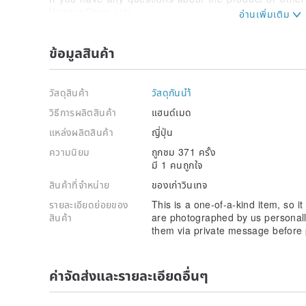
VintageShop solo.
A 7-day evaluation period does not apply. To reiterat
possible. Please choose carefully.
ข้อมูลสินค้า
------------------------------------------------
วัสดุสินค้า
วัสดุกันนำ้
วิธีการผลิตสินค้า
แฮนด์เมด
แหล่งผลิตสินค้า
ญี่ปุ่น
ความนิยม
ถูกชม 371 ครั้ง
มี 1 คนถูกใจ
สินค้าที่จำหน่าย
ของเก่าวินเทจ
รายละเอียดย่อยของ
This is a one-of-a-kind item, so it
สินค้า
are photographed by us personall
them via private message before 
ค่าจัดส่งและรายละเอียดอื่นๆ