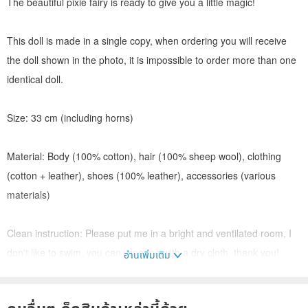
The beautiful pixie fairy is ready to give you a little magic!
This doll is made in a single copy, when ordering you will receive
the doll shown in the photo, it is impossible to order more than one
identical doll.
Size: 33 cm (including horns)
Material: Body (100% cotton), hair (100% sheep wool), clothing
(cotton + leather), shoes (100% leather), accessories (various
materials)
Clean instruction: Please put me in a bright and ventilated room, I
don't like to swim, you can wipe me with a dry cloth, thank you!
อ่านเพิ่มเติม
Magical abilities: I will definitely bring good luck to your house and