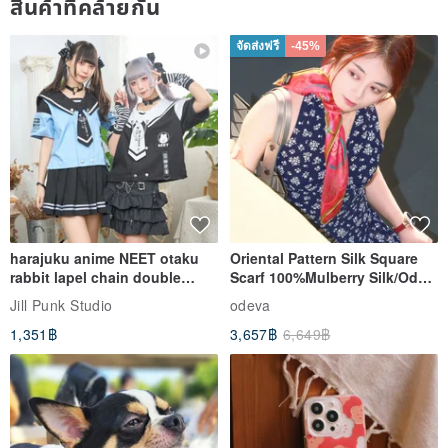
สินค้าที่คล้ายกัน
จัดส่งฟรี
-45%
harajuku anime NEET otaku
Oriental Pattern Silk Square
rabbit lapel chain double
Scarf 100%Mulberry Silk/Ode
breasted sailor top JJ2540
to the Yi Tribe–Courage
Jill Punk Studio
odeva
1,351฿
3,657฿
6,649฿