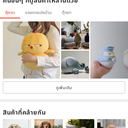
คนอื่นๆ ก็ดูสินค้าเหล่านี้ด้วย
cut all the hardships with my beauty!
ตุ๊กตา
ของตกแต่งบ้าน
ตุ๊กตา
ดูเพิ่มเติม
สินค้าที่คล้ายกัน