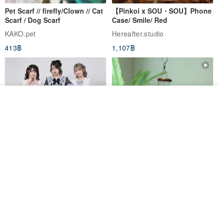
Pet Scarf // firefly/Clown // Cat
【Pinkoi x SOU・SOU】Phone
Scarf / Dog Scarf
Case/ Smile/ Red
KAKO.pet
Hereafter.studio
413฿
1,107฿
ผลิตตามใบสั่งซื้อ
ถูกใจ
View Shop
Original Mass-Produced Heart
【Simple Wooden Japanese
Declaration Lace Short-Sleeve
Wind Chime - small】Arty
Bow Tie Shirt Ruffle Love
style/ Minimalist/ Zen
Jill Punk Studio
Dionysus Artcrafts
High-Waist Short Skirt JJ2570
1,122฿
893฿
-20%