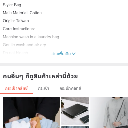
Style: Bag
Main Material: Cotton
Origin: Taiwan
Care Instructions:
Machine wash in a laundry bag.
Gentle wash and air dry.
Do not bleach.
อ่านเพิ่มเติม
Do not tumble dry.
Notes:
คนอื่นๆ ก็ดูสินค้าเหล่านี้ด้วย
*Materials are sourced from cleaned, pre-owned clothing. Each
item is unique, and the final appearance will depend on the original
กระเป๋าคลัทช์
กระเป๋า
กระเป๋าคลัทช์
materials used.
*Due to variations in lighting and screen settings, colors in photos
may differ slightly from the actual product. The actual item's color is
the standard.
*There may be minor discrepancies in measurements (within a