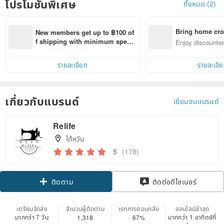
โปรโมชั่นพิเศษ
ทั้งหมด (2)
Bring home cro
New members get up to ฿100 of
n with ease
f shipping with minimum spen
Enjoy discounted
d on their first Pinkoi app order 
ct cross-border 
within 7 days!
รายละเอียด
รายละเอี
เกี่ยวกับแบรนด์
เยี่ยมชมแบรนด์
Relife
ไต้หวัน
5
(178)
ติดตาม
ติดต่อดีไซเนอร์
เตรียมจัดส่ง
จำนวนผู้ติดตาม
เรทการตอบกลับ
ออนไลน์ล่าสุด
มากกว่า 7 วัน
มากกว่า 1 อาทิตย์ที่
1,318
67%