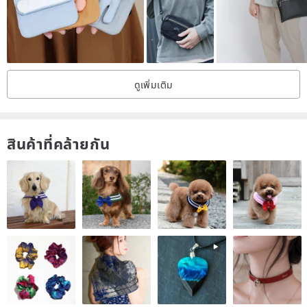
normal range of +/- 2cm).
*Orders will be shipped within 14 business days after confirmation
(excluding weekends and public holidays).
*For those who appreciate absolute perfection, please consider
ดูเพิ่มเติม
carefully before purchasing if you are unable to accept minor
imperfections or variations inherent in repurposed materials.
*All upcycled designs are thoroughly cleaned before shipping, so
สินค้าที่คล้ายกัน
you can wear them with confidence.