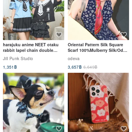
harajuku anime NEET otaku
Oriental Pattern Silk Square
rabbit lapel chain double
Scarf 100%Mulberry Silk/Ode
breasted sailor top JJ2540
to the Yi Tribe–Courage
Jill Punk Studio
odeva
1,351฿
3,657฿
6,649฿