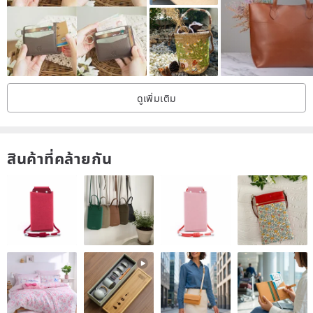
★ Crafted using leather that embraces natural variations in texture
and grain.
◎ Made from supple, thick shrink leather with a delightful feel.
ดูเพิ่มเติม
【 Color 】 Body: Beige
Stitching: Brown
สินค้าที่คล้ายกัน
【 Material 】 Cowhide, 1.3mm thickness. Slightly soft with a
pleasant firmness.
【 Size 】 Body: Height 22cm, Width (top) 18cm, Bottom Gusset
6cm
Handle: Length 33.5cm (edge to edge of bag), Width 1.5cm