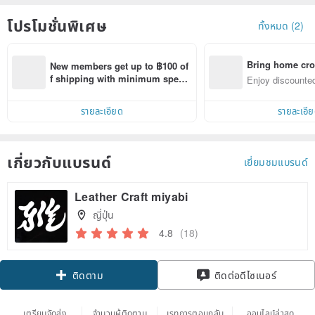
โปรโมชั่นพิเศษ
ทั้งหมด (2)
Bring home cro
New members get up to ฿100 of
n with ease
f shipping with minimum spen
Enjoy discounted
d on their first Pinkoi app order 
ct cross-border 
within 7 days!
รายละเอียด
รายละเอี
เกี่ยวกับแบรนด์
เยี่ยมชมแบรนด์
Leather Craft miyabi
ญี่ปุ่น
4.8
(18)
Claim coupon
ติดต่อดีไซเนอร์
ติดตาม
เตรียมจัดส่ง
จำนวนผู้ติดตาม
เรทการตอบกลับ
ออนไลน์ล่าสุด