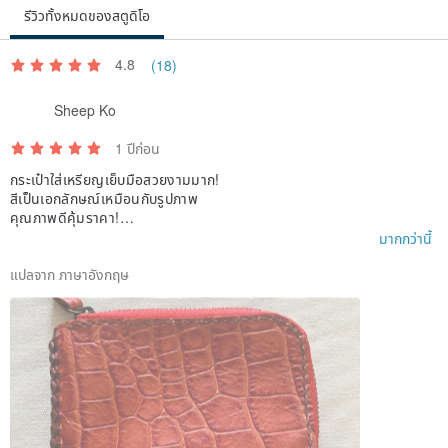
รีวิวทั้งหมดของสตูดิโอ
4.8
(18)
Sheep Ko
1 ปีก่อน
กระเป๋าใส่เหรียญเย็บมือสวยงามมาก!
สีเป็นเอกลักษณ์เหมือนกับรูปภาพ
คุณภาพดีคุ้มราคา!
ฉันจะแนะนำร้านนี้ให้เพื่อนๆของฉัน!
มากกว่านี้
ตอบกลับเร็ว และจัดส่งรวดเร็ว !
ขอบคุณมาก!
แปลจาก ภาษาอังกฤษ