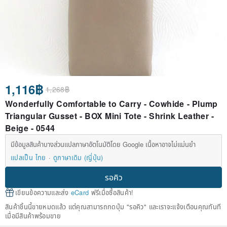
1,116฿
1,268฿
Wonderfully Comfortable to Carry - Cowhide - Plump
Triangular Gusset - BOX Mini Tote - Shrink Leather -
Beige - 0544
มีข้อมูลสินค้าบางส่วนแปลภาษาอัตโนมัติโดย Google เนื้อหาอาจไม่แม่นยำ
แปลเป็น ไทย
ดูภาษาเดิม (ญี่ปุ่น)
รอคิว
เขียนข้อความและส่ง
eCard
ฟรีเมื่อซื้อสินค้า!
สินค้าชิ้นนี้ขายหมดแล้ว แต่คุณสามารถกดปุ่ม "รอคิว" และเราจะแจ้งเตือนคุณทันที
เมื่อมีสินค้าพร้อมขาย