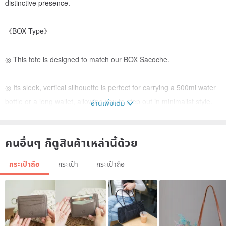
distinctive presence.
《BOX Type》
◎ This tote is designed to match our BOX Sacoche.
◎ Its sleek, vertical silhouette is perfect for carrying a 500ml water
bottle or a long wallet, allowing you to step out in minimalist style.
อ่านเพิ่มเติม
☆ Includes a thin, flexible polypropylene base for structure.
คนอื่นๆ ก็ดูสินค้าเหล่านี้ด้วย
☆ The creator personally uses this bag and finds it to be the
กระเป๋าถือ
กระเป๋า
กระเป๋าถือ
perfect size for essentials like a wallet, phone, and a few small
items, making it wonderfully comfortable to carry.
《Specifications》