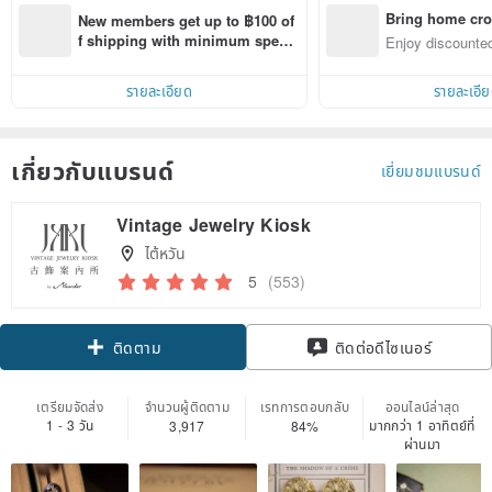
Bring home cro
New members get up to ฿100 of
n with ease
f shipping with minimum spen
Enjoy discounted
d on their first Pinkoi app order 
ct cross-border 
within 7 days!
รายละเอียด
รายละเอี
เกี่ยวกับแบรนด์
เยี่ยมชมแบรนด์
Vintage Jewelry Kiosk
ไต้หวัน
5
(553)
Claim coupon
ติดต่อดีไซเนอร์
ติดตาม
เตรียมจัดส่ง
จำนวนผู้ติดตาม
เรทการตอบกลับ
ออนไลน์ล่าสุด
1 - 3 วัน
มากกว่า 1 อาทิตย์ที่
3,917
84%
ผ่านมา