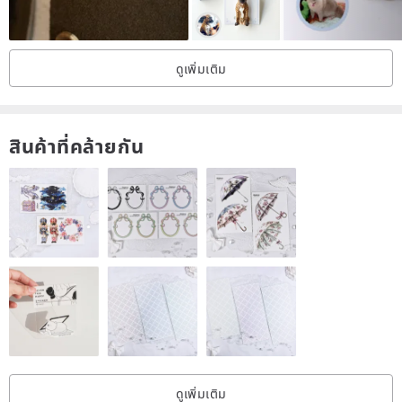
▰▰▰▰▰▰Antique jewelry details▰▰▰▰▰▰
ดูเพิ่มเติม
Brand mark: N/A
Era: 1910s~1930s
Material: sterling silver
สินค้าที่คล้ายกัน
Dimensions: approx. 4.5 × 7 cm
Condition: Good, minor signs of age
Note: There is a Silicone plug attached to the end of the pin; if the
safety buckle is lost, it can be used normally as a C-shaped buckle.
▰▰▰▰▰▰About the case office▰▰▰▰▰▰
✧𝐈✧The director personally selects jewelry and old pieces from the
ดูเพิ่มเติม