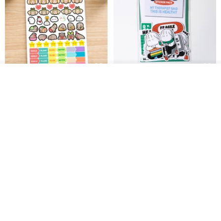
ดูสินค้าอื่นๆ ของดีไซเนอร์
สติกเกอร์ | เอลล่าโน๊ต
เซ็ตสติกเกอร์ MY THERAPIST
View Shop
SAID THIS IS HEALTHY
SISIDEA
ease around
60฿
280฿