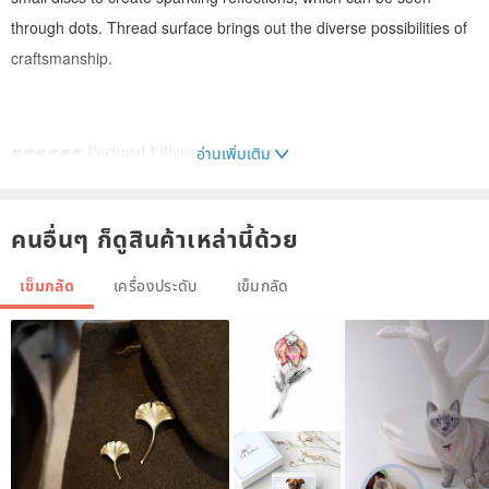
through dots. Thread surface brings out the diverse possibilities of
craftsmanship.
▰▰▰▰▰▰ 𝐏𝐨𝐫𝐭𝐮𝐠𝐚𝐥 𝐅𝐢𝐥𝐢𝐠𝐫𝐞𝐞 ▰▰▰▰▰▰▰
อ่านเพิ่มเติม
According to archeology, filigree (filigree) originated in
คนอื่นๆ ก็ดูสินค้าเหล่านี้ด้วย
Mesopotamia and Egypt, and is a craft that sprouted in the third
millennium BC. The origin in Portugal can be traced back to the
เข็มกลัด
เครื่องประดับ
เข็มกลัด
Phoenicians in the second millennium BC. It was not until the
Moorish occupation in the eighth century AD that filigree jewelry
was confirmed to have appeared in the Iberian Peninsula.
Later, Portugal continued this craft and developed a unique filigree
style along with the culture, which almost disappeared in Spain.