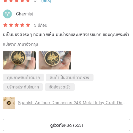
5
(553)
✧𝐕✧The director will try his best to share the story of the ancient
jewelry with you. If you have any questions or corrections about the
Charmist
details, please feel free to give us your advice.
3 ปีก่อน
นี่เป็นของดีจริงๆ ที่ฉันเคยเห็น มันน่ารักและมหัศจรรย์มาก ขอบคุณพระเจ้า
✧𝐕𝐈✧There is a certain color difference in the screen display of
แปลจาก ภาษาอังกฤษ
different devices
. Welcome to email us for confirmation
The
director will provide shopping assistance as much as possible.
✧𝐕𝐈𝐈✧Follow and you can get
full discount coupons
, and leave a
คุณภาพสินค้าดีมาก
สินค้าเป็นตามที่คาดหวัง
comment after shopping to get
discount coupons
(please grab it).
บริการประทับใจมาก
จัดส่งรวดเร็ว
✧𝐕𝐈𝐈𝐈✧Welcome to follow the antique jewelry case on Facebook
Spanish Antique Damascus 24K Metal Inlay Craft Double Knight Totem Round Pin
and IG to receive the latest updates and see more antique jewelry
stories.
ดูรีวิวทั้งหมด (553)
✧𝐈𝐗✧The director provides
payment reservation service
,