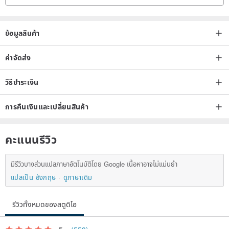
United States, Canada, Britain, Spain, Germany, Italy, Japan and
other places from the 1920s to the 1990s one by one.
ข้อมูลสินค้า
✧𝐈𝐈✧Antique jewelry has been through for decades. Even if it is
ค่าจัดส่ง
brand new, it may not be in brand new condition.
Please
communicate and consider in detail
before purchasing.
วิธีชำระเงิน
การคืนเงินและเปลี่ยนสินค้า
✧𝐈𝐈𝐈✧If there are any flaws or traces of use on antique jewelry, they
are all shown faithfully in the photos.
Please confirm
carefully
before purchasing. You are also welcome to email us for
คะแนนรีวิว
inquiries.
มีรีวิวบางส่วนแปลภาษาอัตโนมัติโดย Google เนื้อหาอาจไม่แม่นยำ
แปลเป็น อังกฤษ
ดูภาษาเดิม
✧𝐈𝐕✧The antique jewelry has been roughly tidied up before being
sold, and no excessive cleaning is done. If there is any repair or
รีวิวทั้งหมดของสตูดิโอ
replacement of accessories, it will be explained in the details.