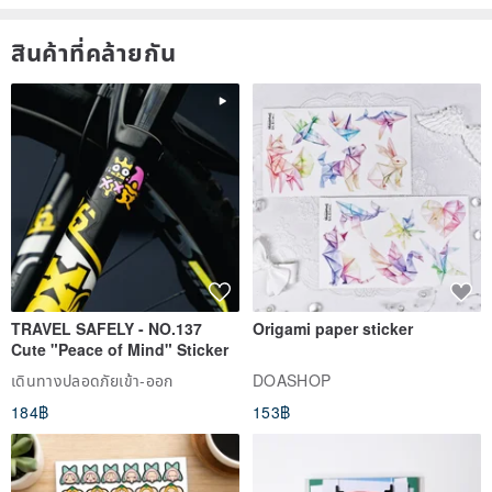
welcome to inquire.
สินค้าที่คล้ายกัน
✧𝐗✧If there is no prior communication, all items will be sent in
environmentally friendly and safe packaging. If you need gift
packaging, please send us a separate message
(additional
purchase required)
.
TRAVEL SAFELY - NO.137
Origami paper sticker
Cute "Peace of Mind" Sticker
เดินทางปลอดภัยเข้า-ออก
DOASHOP
184฿
153฿