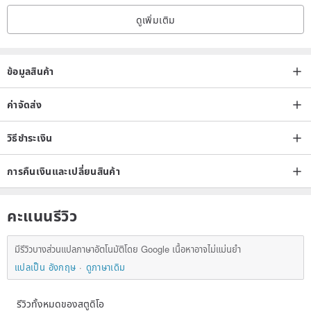
| For those who cannot receive their order via cash on delivery due
ดูเพิ่มเติม
to unforeseen circumstances
We will assist in rescheduling your delivery.
Please inform us proactively.
ข้อมูลสินค้า
Good service quality requires mutual effort from both of us.
ค่าจัดส่ง
| Special promotions include feedback items, offering exchanges for
วิธีชำระเงิน
any item in the store of equivalent value.
การคืนเงินและเปลี่ยนสินค้า
| Thank you for choosing Heshuishan. We wish you a pleasant
shopping experience.
คะแนนรีวิว
มีรีวิวบางส่วนแปลภาษาอัตโนมัติโดย Google เนื้อหาอาจไม่แม่นยำ
แปลเป็น อังกฤษ
ดูภาษาเดิม
รีวิวทั้งหมดของสตูดิโอ