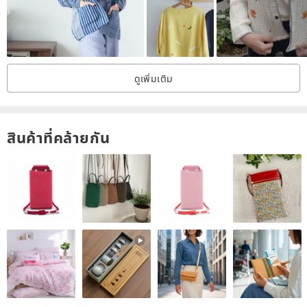
advice. Please feel free to email us with any questions or concerns.
| All items are photographed in natural light. Color variations may
occur depending on individual computer displays.
ดูเพิ่มเติม
| "New old stock" refers to brand-new items from an earlier
production period that have never been used.
| Vintage and curated items are limited in quantity and will be sold
สินค้าที่คล้ายกัน
out once purchased. All items are selected and prepared before
sale. Thank you for your understanding.
| Notice Regarding International Shipping Fees
For items exceeding 1kg or where shipping costs exceed the
original charge by NT$50, we will notify you to cover the actual
shipping fee.
A photo will be provided as proof of shipping cost after dispatch.