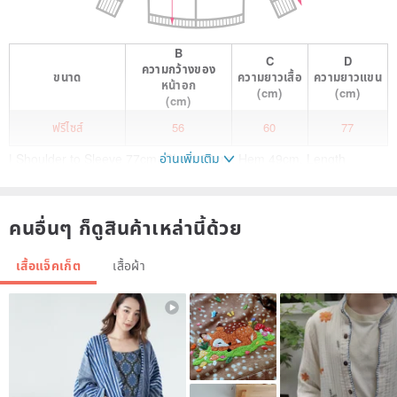
B
C
D
ความกว้างของ
ขนาด
ความยาวเสื้อ
ความยาวแขน
หน้าอก
(cm)
(cm)
(cm)
ฟรีไซส์
56
60
77
อ่านเพิ่มเติม
| Shoulder to Sleeve 77cm, Chest 56cm, Hem 49cm, Length
(excluding collar) 60cm / M
| Shiny, lustrous satin fabric, reversible / Lightweight / Exquisite
คนอื่นๆ ก็ดูสินค้าเหล่านี้ด้วย
embroidery, excellent condition
เสื้อแจ็คเก็ต
เสื้อผ้า
| Model: 153cm / 49kg; All photos are of the actual product;
Measurements are taken flat on one side.
| This shop features a female model only. Male customers, please
refer to the dimensions. We apologize for any inconvenience.
| Our customer service will provide detailed and comprehensive