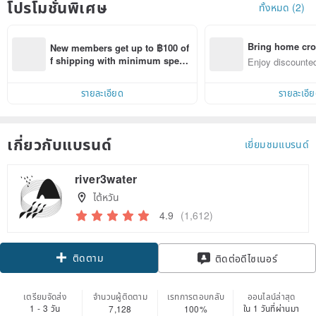
โปรโมชั่นพิเศษ
ทั้งหมด (2)
Bring home cro
New members get up to ฿100 of
n with ease
f shipping with minimum spen
Enjoy discounted
d on their first Pinkoi app order 
ct cross-border 
within 7 days!
รายละเอียด
รายละเอี
เกี่ยวกับแบรนด์
เยี่ยมชมแบรนด์
river3water
ไต้หวัน
4.9
(1,612)
ติดตาม
ติดต่อดีไซเนอร์
เตรียมจัดส่ง
จำนวนผู้ติดตาม
เรทการตอบกลับ
ออนไลน์ล่าสุด
1 - 3 วัน
ใน 1 วันที่ผ่านมา
7,128
100%