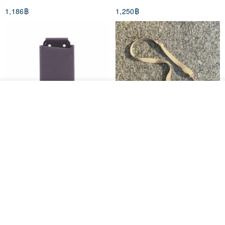
1,186฿
1,250฿
วางในรถเข็น
ถูกใจ
View Shop
PhonePochette - MOODTONE
FILO Saddle Waist Pack
- Dark Eclipse - Eco Leather
PAPERY.ART
F WORD SHOP
1,053฿
694฿