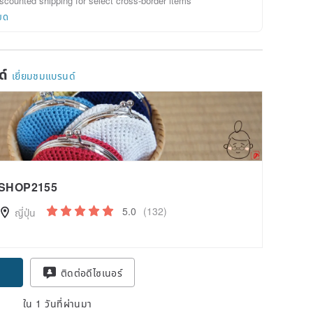
scounted shipping for select cross-border items
ยด
ด์
เยี่ยมชมแบรนด์
SHOP2155
5.0
(132)
ญี่ปุ่น
pon
ติดต่อดีไซเนอร์
ใน 1 วันที่ผ่านมา