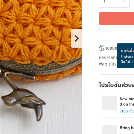
เขียนข้อความและส
กดหัวใจ
หลังจากที่ชำระเงินถ
รับส่วนล
สินค้าโด
พัสดุ (ไม่รวมวันหยุ
โปรโมชั่นส่วน
New mem
d on the
รายละเอี
Bring h