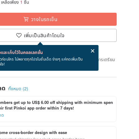
เหลือเพียง
1
ชิ้น
วางในรถเข็น
เพิ่มเป็นสินค้าโดนใจ
่ง eCard ฟรีเมื่อซื้อสินค้า!
eCard คืออะไร?
และเก็บไว้ในคอลเลกชั่น
ึงวันที่จะจัดส่งสินค้า จะใช้เวลาประมาณ 3 วันทางการในการเตรียม
ดก่อนใคร ไม่พลาดทุกโปรโมชั่นเด็ด ง่ายๆ แค่กดเพิ่มเป็น
นใจ!
ด)
ลด
ทั้งหมด (2)
bers get up to US$ 6.00 off shipping with minimum spen
ir first Pinkoi app order within 7 days!
ยด
ome cross-border design with ease