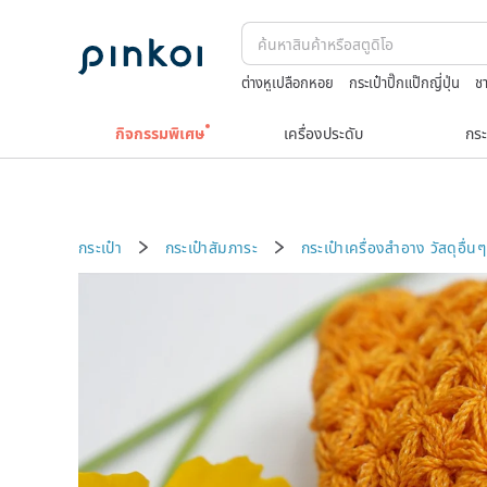
ต่างหูเปลือกหอย
กระเป๋าปิ๊กแป๊กญี่ปุ่น
ช
squareline 包包
celine bag vintage
กิจกรรมพิเศษ
เครื่องประดับ
กระ
กระเป๋า
กระเป๋าสัมภาระ
กระเป๋าเครื่องสำอาง
วัสดุอื่นๆ