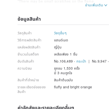
*There may be small scratches on the flame.
*Loose stiffness of opening and closing can be adjus
We will inform you of the adjustment method if you c
ข้อมูลสินค้า
วัสดุสินค้า
วัสดุอื่นๆ
วิธีการผลิตสินค้า
แฮนด์เมด
แหล่งผลิตสินค้า
ญี่ปุ่น
จำนวนในสต๊อก
เหลือเพียง 1 ชิ้น
อันดับสินค้า
No.106,489 -
กระเป๋า
| No.9,947 
ความนิยม
ถูกชม 1,530 ครั้ง
มี 3 คนถูกใจ
สินค้าที่จำหน่าย
สินค้าต้นฉบับ
รายละเอียดย่อยของ
fluffy and bright orange
สินค้า
ค่าจัดส่งและรายละเอียดอื่นๆ