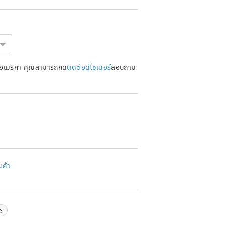
หรัฐอเมริกา คุณสามารถกด
ติดต่อดีไซเนอร์
สอบถาม
นค้า
e