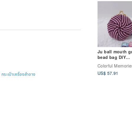
ted.
an contact us.
Ju ball mouth g
bead bag DIY
material bag
Colorful Memorie
knitting/croche
US$ 57.91
-
กระเป๋าเครื่องสำอาง
h gold bead bag
purse/small coi
purse