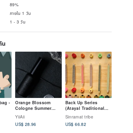
89%
ภายใน 1 วัน
1 - 3 วัน
กัน
bag -
Orange Blossom
Back Up Series
Cologne Summer
(Atayal Traditional
Underarm Spray
Bow Woven Shoulder
YiiAii
Sinramat tribe
Straps) - Yamagata
US$ 28.96
US$ 66.82
Pattern