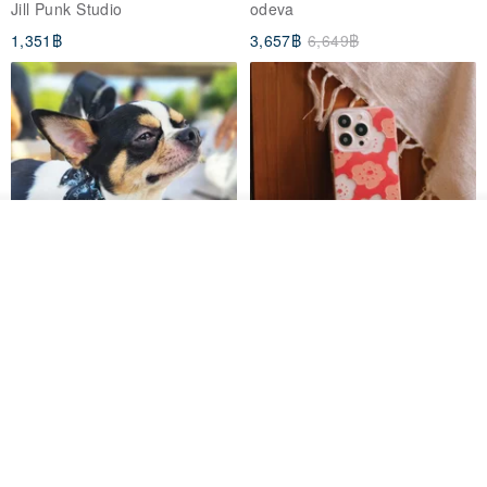
Jill Punk Studio
odeva
1,351฿
3,657฿
6,649฿
ดูสินค้าอื่นๆ ของดีไซเนอร์
View Shop
Pet Scarf // firefly/Clown // Cat
【Pinkoi x SOU・SOU】Phone
Scarf / Dog Scarf
Case/ Smile/ Red
KAKO.pet
Hereafter.studio
413฿
1,107฿