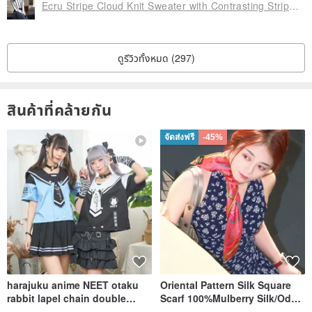
Ecru Stripe Cloud Knit Sweater with Contrasting Stripes - Classic Black and White Round Neck Versatile Knit Sweater
ดูรีวิวทั้งหมด (297)
สินค้าที่คล้ายกัน
จัดส่งฟรี
-45%
harajuku anime NEET otaku
Oriental Pattern Silk Square
rabbit lapel chain double
Scarf 100%Mulberry Silk/Ode
breasted sailor top JJ2540
to the Yi Tribe–Courage