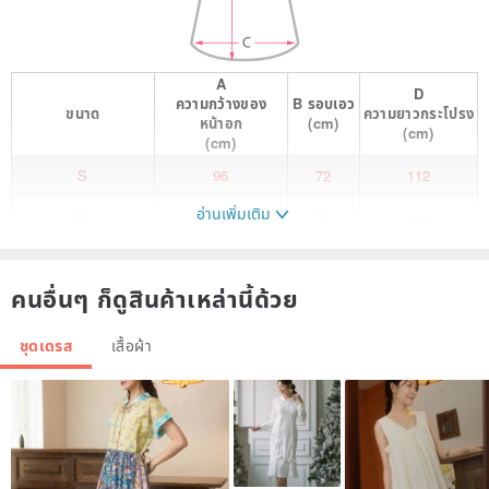
A
D
ความกว้างของ
B
รอบเอว
ขนาด
ความยาวกระโปรง
หน้าอก
(cm)
(cm)
(cm)
S
96
72
112
อ่านเพิ่มเติม
M
100
76
114
L
104
80
115
คนอื่นๆ ก็ดูสินค้าเหล่านี้ด้วย
Inspired by cascading wisteria blooms.
ชุดเดรส
เสื้อผ้า
The floral pattern elegantly unfurls, capturing moments of both
budding anticipation and full, graceful bloom.
The fabric's design mirrors the natural, flowing posture of wisteria
as it drapes.