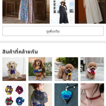
A V-neckline meets delicate lace trim, gracefully accentuating the
feminine neckline and highlighting a soft, refined aura.
ดูเพิ่มเติม
The bodice features intricate pleat detailing and tucks.
Adding visual depth and a rich sense of layering to the upper
สินค้าที่คล้ายกัน
silhouette.
Skillfully shaping the waistline.
The cap sleeves offer a practical touch for daily wear while subtly
concealing the upper arms.
The skirt's hem retains its natural volume, enhancing the overall
fluid rhythm of the design.