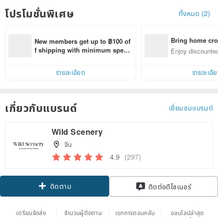
โปรโมชั่นพิเศษ
ทั้งหมด (2)
Bring home cro
New members get up to ฿100 of
n with ease
f shipping with minimum spen
Enjoy discounted
d on their first Pinkoi app order 
ct cross-border 
within 7 days!
รายละเอียด
รายละเอี
เกี่ยวกับแบรนด์
เยี่ยมชมแบรนด์
Wild Scenery
จีน
4.9
(297)
ติดตาม
ติดต่อดีไซเนอร์
เตรียมจัดส่ง
จำนวนผู้ติดตาม
เรทการตอบกลับ
ออนไลน์ล่าสุด