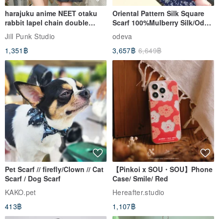
harajuku anime NEET otaku
Oriental Pattern Silk Square
rabbit lapel chain double
Scarf 100%Mulberry Silk/Ode
breasted sailor top JJ2540
to the Yi Tribe–Courage
Jill Punk Studio
odeva
1,351฿
3,657฿
6,649฿
Pet Scarf // firefly/Clown // Cat
【Pinkoi x SOU・SOU】Phone
Scarf / Dog Scarf
Case/ Smile/ Red
KAKO.pet
Hereafter.studio
413฿
1,107฿