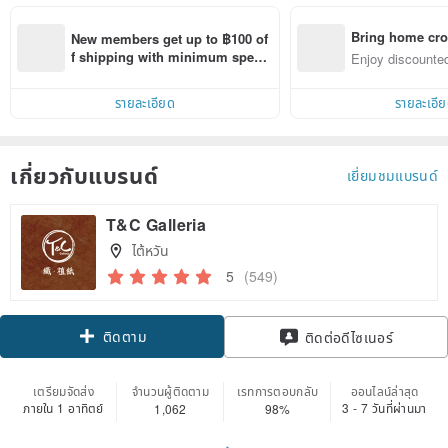
Bring home cro
New members get up to ฿100 of
n with ease
f shipping with minimum spen
Enjoy discounted
d on their first Pinkoi app order 
ct cross-border 
within 7 days!
รายละเอียด
รายละเอี
เกี่ยวกับแบรนด์
เยี่ยมชมแบรนด์
T&C Galleria
ไต้หวัน
5
(549)
ติดตาม
ติดต่อดีไซเนอร์
เตรียมจัดส่ง
จำนวนผู้ติดตาม
เรทการตอบกลับ
ออนไลน์ล่าสุด
ภายใน 1 อาทิตย์
3 - 7 วันที่ผ่านมา
1,062
98%