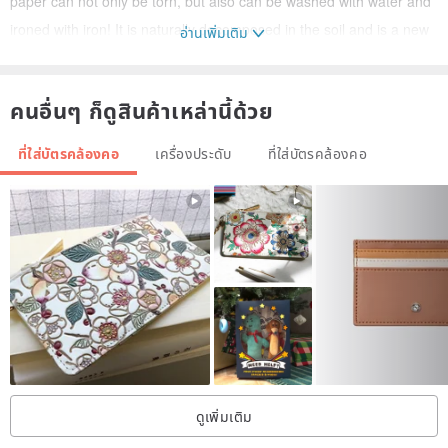
paper can not only be torn, but also can be washed with water and
ironed with iron! It is naturally decomposed in the soil and is a new
อ่านเพิ่มเติม
environmentally friendly material.
If you use it for a long time, there will be some creases. It will create
คนอื่นๆ ก็ดูสินค้าเหล่านี้ด้วย
a unique retro feeling because of the different habits of each
person. You are also a creator!
ที่ใส่บัตรคล้องคอ
เครื่องประดับ
ที่ใส่บัตรคล้องคอ
Let us use the temperature of our hands to interweave a warm and
full of emotions through the plant paper!
ดูเพิ่มเติม