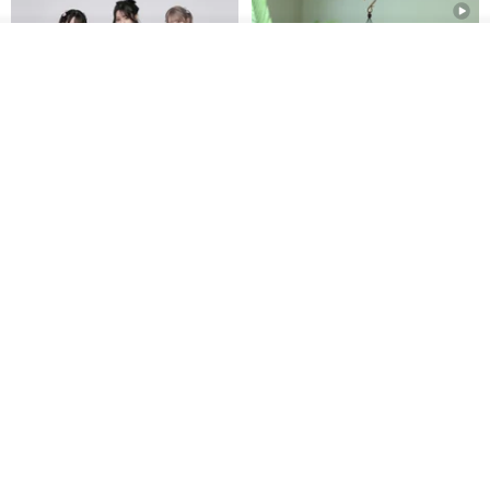
ดูสินค้าอื่นๆ ของดีไซเนอร์
View Shop
Original Mass-Produced Heart
【Simple Wooden Japanese
Declaration Lace Short-Sleeve
Wind Chime - small】Arty
Bow Tie Shirt Ruffle Love
style/ Minimalist/ Zen
Jill Punk Studio
Dionysus Artcrafts
High-Waist Short Skirt JJ2570
1,122฿
893฿
-20%