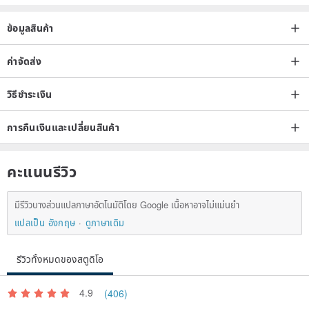
ข้อมูลสินค้า
ในความเป็นจริงความสัมพันธ์แคบเป็นของประวัติศาสตร์ค่อนข้างสั้นชนิดของ
ค่าจัดส่ง
เน็คไทให้คนค่อนข้างง่ายฝึกและความรู้สึกสดชื่นในปีที่ผ่านมาได้รับความนิยม
วิธีชำระเงิน
อย่างกว้างขวาง
การคืนเงินและเปลี่ยนสินค้า
คะแนนรีวิว
มีรีวิวบางส่วนแปลภาษาอัตโนมัติโดย Google เนื้อหาอาจไม่แม่นยำ
เนื่องจากความกว้างของเนคไทแคบมีจำกัดมีพื้นที่ไม่เพียงพอสำหรับนัก
แปลเป็น อังกฤษ
ดูภาษาเดิม
ออกแบบที่จะสร้างรูปแบบสีต่างๆดังนั้นการเลือกรูปแบบของเนคไทแคบแคบ
ส่วนใหญ่เป็นสีธรรมดาลายจุดคลื่นและดอกไม้
รีวิวทั้งหมดของสตูดิโอ
4.9
(406)