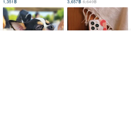
1,351฿
3,657฿
6,649฿
นอกจากนี้ความสัมพันธ์กว้างเหมาะสำหรับอายุที่กว้างขึ้นเกือบจะไม่มีข้อจำกัด
อายุจำกัดคือสามารถใช้รูปแบบของชีวิต
วางในรถเข็น
ถูกใจ
View Shop
Pet Scarf // firefly/Clown // Cat
【Pinkoi x SOU・SOU】Phone
ทำไมย้อนยุคกว้างเสมอนำอำนาจและคุณภาพสูงส่ง สังเกตว่าผู้ชายที่ดูหนัง
Scarf / Dog Scarf
Case/ Smile/ Red
ยุโรปและอเมริกาจะสังเกตเห็นผ้าพันคอกว้างกระจายอยู่ทั่วหน้าอกของชนชั้นสูง
KAKO.pet
Hereafter.studio
ในยุโรปโบราณ
413฿
1,107฿