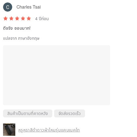
Charles Tsai
4 ปีก่อน
นอกจากนี้ความสัมพันธ์ที่แคบมีแนวโน้มที่จะพักผ่อนและหนุ่มผู้ชายที่มีอายุ
ดีจริง ชอบมาก!
มากกว่าจะดูเบาและไม่มั่นคงถ้าใส่
แปลจาก ภาษาอังกฤษ
ความสัมพันธ์ที่แคบไม่เหมาะกับผู้ชายที่แข็งแกร่งเกินไปหรืออ้วนเกินไปหรือ
ใบหน้าที่ค่อนข้างใหญ่หรือคู่กระดุมหรือชุดสูทที่มีปกขนาดใหญ่สามารถสร้าง
สัดส่วน
สินค้าเป็นตามที่คาดหวัง
จัดส่งรวดเร็ว
หรูหราสีดำดาวผ้าไหมรุ่นแคบเนคไท