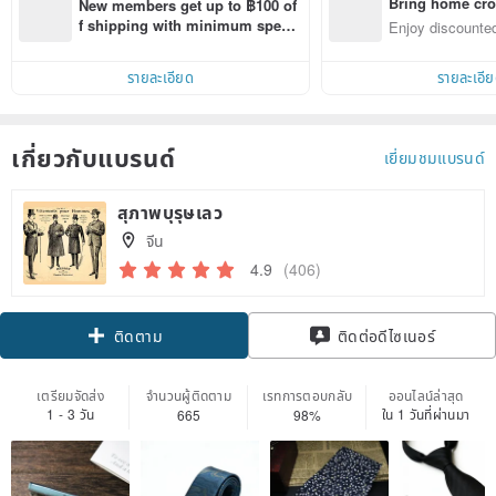
Bring home cro
New members get up to ฿100 of
n with ease
f shipping with minimum spen
Enjoy discounted
d on their first Pinkoi app order 
ct cross-border 
within 7 days!
รายละเอียด
รายละเอี
เกี่ยวกับแบรนด์
เยี่ยมชมแบรนด์
สุภาพบุรุษเลว
จีน
4.9
(406)
Claim coupon
ติดต่อดีไซเนอร์
ติดตาม
เตรียมจัดส่ง
จำนวนผู้ติดตาม
เรทการตอบกลับ
ออนไลน์ล่าสุด
1 - 3 วัน
ใน 1 วันที่ผ่านมา
665
98%