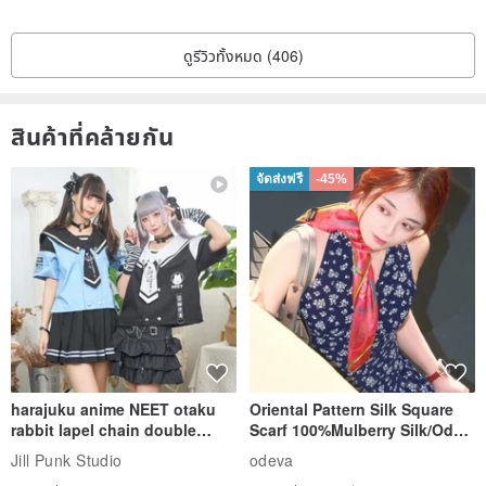
ดูรีวิวทั้งหมด (406)
เนคไทกว้างเป็นประวัติศาสตร์ที่ยาวนานของความสัมพันธ์ที่ให้ความรู้สึกอย่าง
เป็นทางการสง่างามเป็นผู้ใหญ่และโนเบิลดังนั้นจึงเป็นผู้ใหญ่และรสนิยมของ
ผู้ชายที่ต้องการ
สินค้าที่คล้ายกัน
จัดส่งฟรี
-45%
เนื่องจากเหตุผลทางประวัติศาสตร์ของเนคไทกว้างมีตัวเลือกมากมายของคลาส
สิกย้อนยุคแฟนซีการออกแบบทั้งในทางการเมืองและธุรกิจเป็นสิ่งจำเป็นสำหรับ
โอกาสที่เป็นทางการ
harajuku anime NEET otaku
Oriental Pattern Silk Square
rabbit lapel chain double
Scarf 100%Mulberry Silk/Ode
breasted sailor top JJ2540
to the Yi Tribe–Courage
Jill Punk Studio
odeva