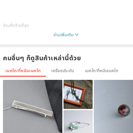
ส่วนที่กว้างที่สุด
อ่านเพิ่มเติม
คนอื่นๆ ก็ดูสินค้าเหล่านี้ด้วย
เนคไท/ที่หนีบเนคไท
เครื่องประดับ
เนคไท/ที่หนีบเนคไท
สไตล์โรแมนติกสง่างามเก๋ไก๋สไตล์ศาลสุภาพบุรุษ
ชุดทุกวันสำหรับโอกาส