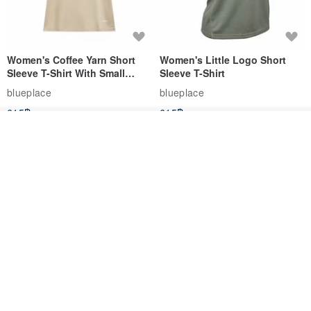
Women's Coffee Yarn Short
Women's Little Logo Short
Sleeve T-Shirt With Small
Sleeve T-Shirt
Logo Description – Coffee y
blueplace
blueplace
615฿
615฿
ดูสินค้าอื่นๆ ของดีไซเนอร์
-25%
View Shop
Father's Day Gift / Final Sale /
SS26 PRE-ORDER - RADICAL
Moisture-Wicking Jacquard
SPEED UNISEX RACE CUT
Trim Top (Men) - Marigold
TANK