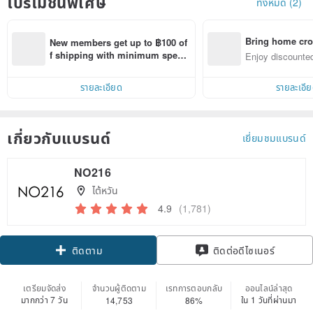
โปรโมชั่นพิเศษ
ทั้งหมด (2)
Bring home cro
New members get up to ฿100 of
n with ease
f shipping with minimum spen
Enjoy discounted
d on their first Pinkoi app order 
ct cross-border 
within 7 days!
รายละเอียด
รายละเอี
เกี่ยวกับแบรนด์
เยี่ยมชมแบรนด์
NO216
ไต้หวัน
4.9
(1,781)
Claim coupon
ติดต่อดีไซเนอร์
ติดตาม
เตรียมจัดส่ง
จำนวนผู้ติดตาม
เรทการตอบกลับ
ออนไลน์ล่าสุด
มากกว่า 7 วัน
ใน 1 วันที่ผ่านมา
14,753
86%