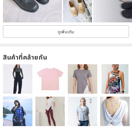
[SHOES SIZE]
ดูเพิ่มเติม
You can draw the outline on a piece of white paper.
สินค้าที่คล้ายกัน
Use the ruler to measure the longest and widest points of the foot,
and the longest division is the length of the foot.
The size can be compared.
The normal foot width is 8-9.6 cm.
9.7-10.5 cm is recommended to select a size of 0.5 cm in length.
If the size is too large or too small, the size of the larger one is
automatically selected.