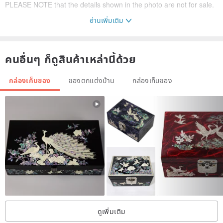
PLEASE NOTE that the details shown in the photo are not for sale.
อ่านเพิ่มเติม
· Dimensions ·
คนอื่นๆ ก็ดูสินค้าเหล่านี้ด้วย
Small Tray: 3.5x3.5 inches (9.5x9.5 cm)
Big Tray: 3.5x7 inches (9.5x18.5 cm)
กล่องเก็บของ
ของตกแต่งบ้าน
กล่องเก็บของ
· Materials ·
Solid wood.
Linseed oil.
· Possibilities ·
Choice of wood color: light or dark.
ดูเพิ่มเติม
You have the opportunity to monogram initials on bottom of the