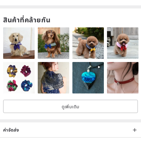
small tray.
Also for an extra charge, you can engrave a custom text on the
สินค้าที่คล้ายกัน
bottom of the big tray.
See infographic!
ดูเพิ่มเติม
ค่าจัดส่ง