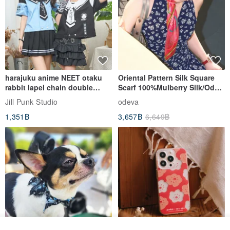
harajuku anime NEET otaku
Oriental Pattern Silk Square
rabbit lapel chain double
Scarf 100%Mulberry Silk/Ode
breasted sailor top JJ2540
to the Yi Tribe–Courage
Jill Punk Studio
odeva
1,351฿
3,657฿
6,649฿