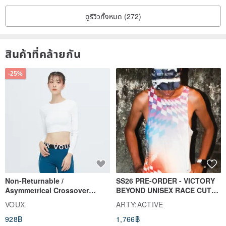
ดูรีวิวทั้งหมด (272)
สินค้าที่คล้ายกัน
-25%
Non-Returnable /
SS26 PRE-ORDER - VICTORY
Asymmetrical Crossover
BEYOND UNISEX RACE CUT
Cropped Sweat-Wicking Top
TANK
VOUX
ARTY:ACTIVE
(Women's) - Perpetual Day
928฿
1,766฿
White