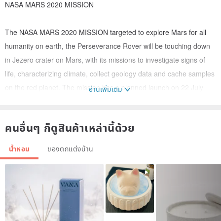
NASA MARS 2020 MISSION
The NASA MARS 2020 MISSION targeted to explore Mars for all
humanity on earth, the Perseverance Rover will be touching down
in Jezero crater on Mars, with its missions to investigate signs of
life, characterizing climate, collect geology data and cache samples
on the red planet. The mission has a planned launch on 22 July
อ่านเพิ่มเติม
2020, and the leg is half of the round trip to Mars.
คนอื่นๆ ก็ดูสินค้าเหล่านี้ด้วย
To address the historical moments and endorse the coming
Perseverance Rover Mars Mission, ANICORN Watches teamed up
น้ำหอม
ของตกแต่งบ้าน
with NASA and created the limited MARS MISSION Collection. The
Collection is a tribute to the effort made for Mars Explorations and
to acknowledge the significance of EARTH–MARS relationships.