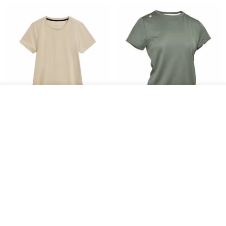
รอคิว
ถูกใจ
View Shop
Women's Coffee Yarn Short
Women's Little Logo Short
Sleeve T-Shirt With Small
Sleeve T-Shirt
Logo Description – Coffee y
blueplace
blueplace
615฿
615฿
-25%