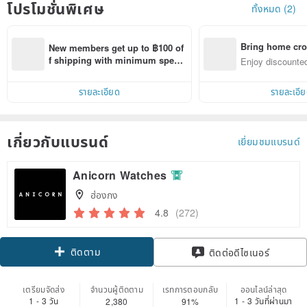
โปรโมชั่นพิเศษ
ทั้งหมด (2)
Bring home cro
New members get up to ฿100 of
n with ease
f shipping with minimum spen
Enjoy discounted
d on their first Pinkoi app order 
ct cross-border 
within 7 days!
รายละเอียด
รายละเอี
เกี่ยวกับแบรนด์
เยี่ยมชมแบรนด์
Anicorn Watches
ฮ่องกง
4.8
(272)
ติดตาม
ติดต่อดีไซเนอร์
เตรียมจัดส่ง
จำนวนผู้ติดตาม
เรทการตอบกลับ
ออนไลน์ล่าสุด
1 - 3 วัน
1 - 3 วันที่ผ่านมา
2,380
91%