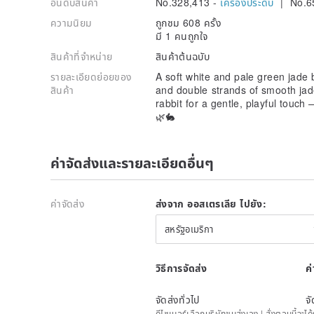
อันดับสินค้า
No.328,413 -
เครื่องประดับ
| No.6
ความนิยม
ถูกชม 608 ครั้ง
มี 1 คนถูกใจ
สินค้าที่จำหน่าย
สินค้าต้นฉบับ
รายละเอียดย่อยของ
A soft white and pale green jade 
สินค้า
and double strands of smooth jad
rabbit for a gentle, playful touc
🌿🐇
ค่าจัดส่งและรายละเอียดอื่นๆ
ค่าจัดส่ง
ส่งจาก ออสเตรเลีย ไปยัง:
สหรัฐอเมริกา
วิธีการจัดส่ง
ค
จัดส่งทั่วไป
จั
ดีไซเนอร์เลือกบริษัทขนส่งเอง | สั่งตอนนี้จะไ