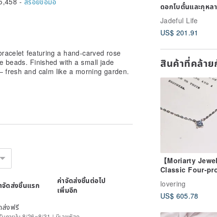
5,458 -
สร้อยข้อมือ
ดอกโบตั๋นและกุหล
Jadeful Life
US$ 201.91
bracelet featuring a hand-carved rose
สินค้าที่คล้า
e beads. Finished with a small jade
h — fresh and calm like a morning garden.
【Moriarty Jewe
Classic Four-pr
Round Diamond
ค่าจัดส่งชิ้นต่อไป
lovering
่าจัดส่งชิ้นแรก
14K White Gold
เพิ่มอีก
US$ 605.78
Necklace
ดส่งฟรี
ด้รับภายใน 8/26~8/31 | มีเลขพัสดุ