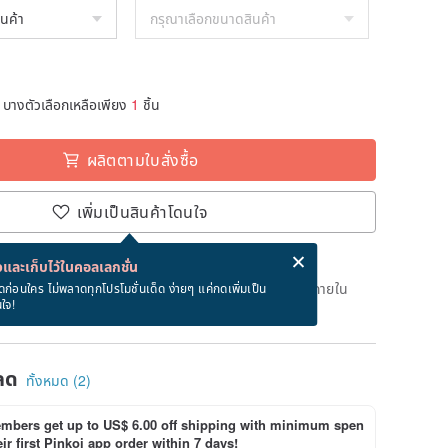
บางตัวเลือกเหลือเพียง
1
ชิ้น
ผลิตตามใบสั่งซื้อ
เพิ่มเป็นสินค้าโดนใจ
่ง eCard ฟรีเมื่อซื้อสินค้า!
eCard คืออะไร?
และเก็บไว้ในคอลเลกชั่น
เวลาผลิต 14 วันทำการหลังจากชำระเงิน สั่งตอนนี้จะได้รับภายใน
ดก่อนใคร ไม่พลาดทุกโปรโมชั่นเด็ด ง่ายๆ แค่กดเพิ่มเป็น
นใจ!
ลด
ทั้งหมด (2)
bers get up to US$ 6.00 off shipping with minimum spen
ir first Pinkoi app order within 7 days!