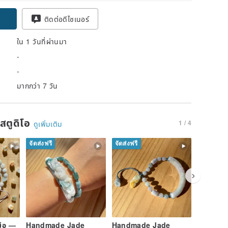
pon
ติดต่อดีไซเนอร์
ใน 1 วันที่ผ่านมา
-
-
มากกว่า 7 วัน
นสตูดิโอ
1 / 4
ดูเพิ่มเติม
จัดส่งฟรี
จัดส่งฟรี
จัดส่งฟรี
มือ —
Handmade Jade
Handmade Jade
Handma