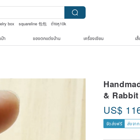
elry box
squareline 包包
ต่างหู10k
เป๋า
ของตกแต่งบ้าน
เครื่องเขียน
เสื
Handmade
& Rabbit
US$
11
จัดส่งฟรี
ส่งจาก