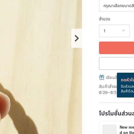
จำนวน
เขียนข้อความและส
กดหัวใจ
สินค้าสั่งผลิต" ใช้
รับส่วนล
สินค้าโด
8/26~8/31
โปรโมชั่นส่วน
New mem
d on the