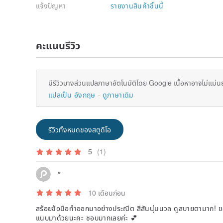
แจ้งปัญหา
รายงานสินค้าชิ้นนี้
คะแนนรีวิว
มีรีวิวบางส่วนแปลภาษาอัตโนมัติโดย Google เนื้อหาอาจไม่แม่น
แปลเป็น อังกฤษ
ดูภาษาเดิม
รีวิวทั้งหมดของสตูดิโอ
5
(1)
*
10 เดือนก่อน
สร้อยข้อมือทำออกมาอย่างประณีต สีสันนุ่มนวล ดูสบายตามาก! ขอ
แนบมาด้วยนะคะ ชอบมากเลยค่ะ 💕