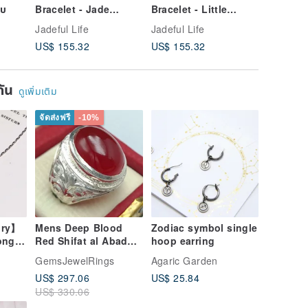
าบ
Bracelet - Jade
Bracelet - Little
Bracelet
Shadow Peony -
Goldfish in Lilac
Peony an
Jadeful Life
Jadeful Life
Jadeful L
Double Wrap Bracelet
Light
Rabbit
US$ 155.32
US$ 155.32
US$ 194
ยกัน
ดูเพิ่มเติม
จัดส่งฟรี
-10%
lry】
Mens Deep Blood
Zodiac symbol single
ong -
Red Shifat al Abad
hoop earring
 -
Yemeni Aqeeq Ring
GemsJewelRings
Agaric Garden
Aqeeq agate Ring
US$ 297.06
US$ 25.84
Akik Ring
US$ 330.06