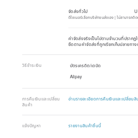
จัดส่งทั่วไป
U
ดีไซเนอร์เลือกบริษัทขนส่งเอง | ไม่สามารถต
ค่าจัดส่งจริงเป็นไปตามจำนวนที่ปรากฏใน
ยึดตามค่าจัดส่งที่ถูกเรียกเก็บปลายทาง
วิธีชำระเงิน
บัตรเครดิต/เดบิด
Alipay
การคืนเงินและเปลี่ยน
อ่านรายละเอียดการคืนเงินและเปลี่ยนสิ
สินค้า
แจ้งปัญหา
รายงานสินค้าชิ้นนี้