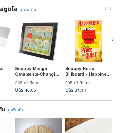
นสตูดิโอ
1 / 4
ดูเพิ่มเติม
ke
Snoopy Manga
Snoopy Retro
Belated
Ornaments-Changing
Billboard - Happiness
[Hallmar
 Set
Life [Hallmark-
is
Friends
205 เป่ายิ้งฉุบ
205 เป่ายิ้งฉุบ
205 เป่ายิ
Peanuts Snoopy
Tranquility【Hallmark
Birthday
US$ 40.05
US$ 31.14
US$ 6.6
gs &
Manga Ornaments]
-Peanuts
Decoration/Ornament
】
ยกัน
ดูเพิ่มเติม