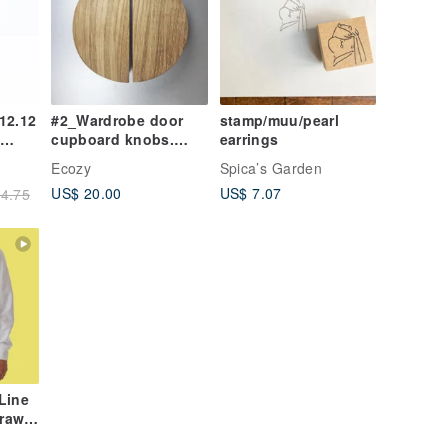
12.12
#2_Wardrobe door
stamp/muu/pearl
cupboard knobs.
earrings
HAVE
Wood drawer pulls
Ecozy
Spica’s Garden
handle. Pls see #1
US$ 20.00
US$ 7.07
4.75
smaller Ø
Line
Drawn
ersity