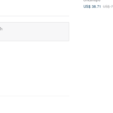
Sweatshirt Thic
US$ 38.71
US$ 7
Long-Sleeved Sh
Kids' Wear T-shi
White
ยำ