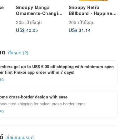
ke
Snoopy Manga
Snoopy Retro
Belated
Ornaments-Changing
Billboard - Happiness
[Hallmar
 Set
Life [Hallmark-
is
Friends
205 เป่ายิ้งฉุบ
205 เป่ายิ้งฉุบ
205 เป่ายิ
Peanuts Snoopy
Tranquility【Hallmark
Birthday
US$ 40.05
US$ 31.14
US$ 6.6
gs &
Manga Ornaments]
-Peanuts
Decoration/Ornament
】
ลด
ทั้งหมด (2)
bers get up to US$ 6.00 off shipping with minimum spen
ir first Pinkoi app order within 7 days!
ยด
ome cross-border design with ease
scounted shipping for select cross-border items
ยด
ด์
เยี่ยมชมแบรนด์