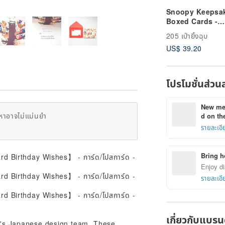
Snoopy Keepsa
Boxed Cards -
Snoopy Says Hi,
205 เป่ายิ้งฉุบ
of 40 [Hallmark-
US$ 39.20
Peanuts Greetin
Thanks]
โปรโมชั่นส่วน
New mem
หาอาจไม่แม่นยำ
d on the
รายละเอี
Bring h
Enjoy di
รายละเอี
เกี่ยวกับแบรน
k's Japanese design team. These