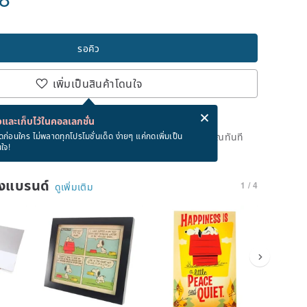
รอคิว
เพิ่มเป็นสินค้าโดนใจ
่ง eCard ฟรีเมื่อซื้อสินค้า!
eCard คืออะไร?
และเก็บไว้ในคอลเลกชั่น
ดแล้ว แต่คุณสามารถกดปุ่ม "รอคิว" และเราจะแจ้งเตือนคุณทันที
ดก่อนใคร ไม่พลาดทุกโปรโมชั่นเด็ด ง่ายๆ แค่กดเพิ่มเป็น
นใจ!
าย
ของแบรนด์
1 / 4
ดูเพิ่มเติม