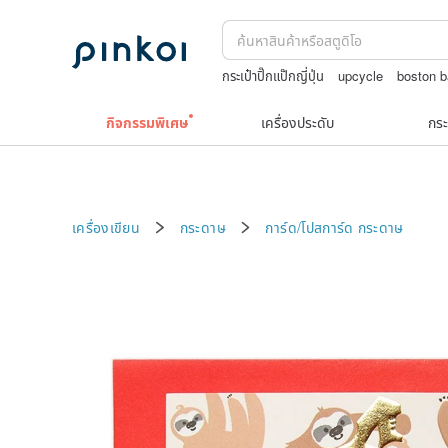
กระเป๋าปิ๊กแป๊กญี่ปุ่น
upcycle
boston 
สร้อยคอทองคำวินเทจ￼
Toy story
TE
กิจกรรมพิเศษ
เครื่องประดับ
กระ
เครื่องเขียน
กระดาษ
การ์ด/โปสการ์ด
กระดาษ