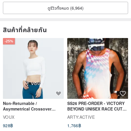
ดูรีวิวทั้งหมด (6,964)
สินค้าที่คล้ายกัน
-25%
Non-Returnable /
SS26 PRE-ORDER - VICTORY
Asymmetrical Crossover
BEYOND UNISEX RACE CUT
Cropped Sweat-Wicking Top
TANK
VOUX
ARTY:ACTIVE
(Women's) - Perpetual Day
928฿
1,766฿
White