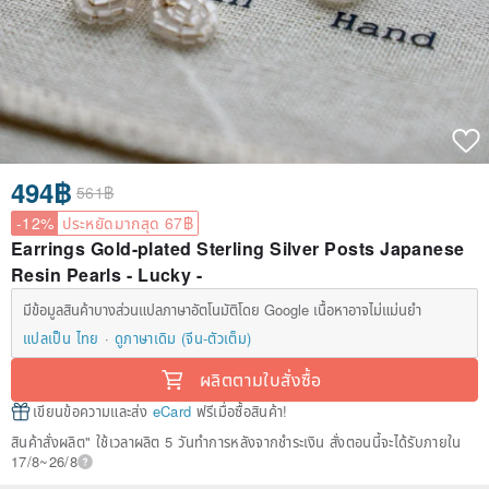
494฿
561฿
-12%
ประหยัดมากสุด 67฿
Earrings Gold-plated Sterling Silver Posts Japanese
Resin Pearls - Lucky -
มีข้อมูลสินค้าบางส่วนแปลภาษาอัตโนมัติโดย Google เนื้อหาอาจไม่แม่นยำ
แปลเป็น ไทย
ดูภาษาเดิม (จีน-ตัวเต็ม)
ผลิตตามใบสั่งซื้อ
เขียนข้อความและส่ง
eCard
ฟรีเมื่อซื้อสินค้า!
สินค้าสั่งผลิต" ใช้เวลาผลิต 5 วันทำการหลังจากชำระเงิน สั่งตอนนี้จะได้รับภายใน
17/8~26/8