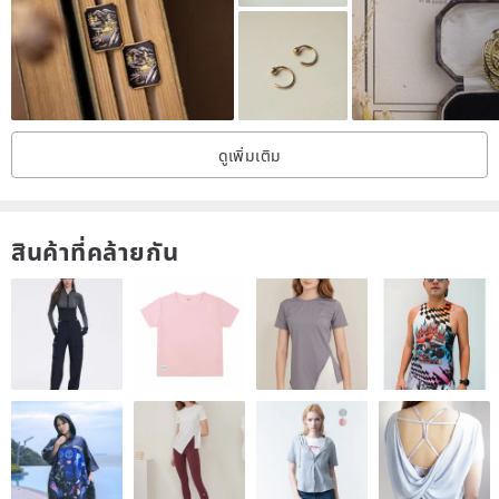
N O T E S & C A R E
_________________________________________
Natural stones vary in color depth, texture, inclusions, shape, and
ดูเพิ่มเติม
size due to differences in mining veins and cutting techniques.
Minor imperfections such as cracks, impurities, or missing parts
may be present. The final product may not precisely match the
สินค้าที่คล้ายกัน
product photos.
Plated metals can oxidize and fade upon contact with water, and
this cannot be easily reversed. Please avoid contact with water or
wearing while bathing.
Integral sterling silver and brass components, including pendants,
are finished with a "matte" polish, not a mirror polish.