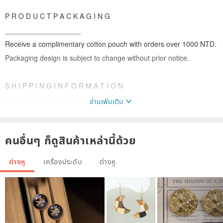
P R O D U C T P A C K A G I N G
___________________
Receive a complimentary cotton pouch with orders over 1000 NTD.
Packaging design is subject to change without prior notice.
S H I P P I N G I N F O R M A T I O N
___________________________
อ่านเพิ่มเติม
Made-to-order items are dispatched within approximately 3-5
คนอื่นๆ ก็ดูสินค้าเหล่านี้ด้วย
business days.
ต่างหู
เครื่องประดับ
ต่างหู
For urgent orders, please contact the designer in advance.
All items are handmade to order after purchase. Returns or
exchanges are not accepted unless the item is defective.