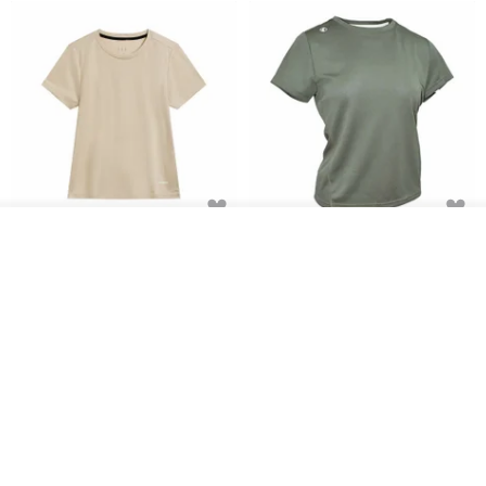
ผลิตตามใบสั่งซื้อ
Women's Coffee Yarn Short
Women's Little Logo Short
ถูกใจ
View Shop
Sleeve T-Shirt With Small
Sleeve T-Shirt
Logo Description – Coffee y
blueplace
blueplace
615฿
615฿
-25%