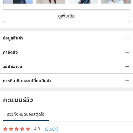
All product images may exhibit color variations due to lighting or
ดูเพิ่มเติม
differences in computer screen resolution.
ข้อมูลสินค้า
ค่าจัดส่ง
วิธีชำระเงิน
การคืนเงินและเปลี่ยนสินค้า
คะแนนรีวิว
รีวิวทั้งหมดของสตูดิโอ
4.9
(6,964)