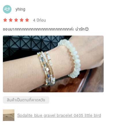
yhing
4 ปีก่อน
ชอบมากกกกกกกกกกกกกกกกกกกกกกกค่ะ น่ารัก😊
สินค้าเป็นตามที่คาดหวัง
Sodalite blue gravel bracelet 0405 little bird