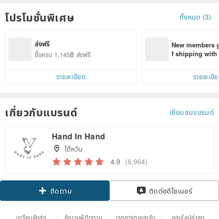
โปรโมชั่นพิเศษ
ทั้งหมด (3)
ส่งฟรี
New members ge
f shipping wit
ซื้อครบ 1,145฿ ส่งฟรี
d on their first
within 7 days!
รายละเอียด
รายละเอี
เกี่ยวกับแบรนด์
เยี่ยมชมแบรนด์
Hand In Hand
ไต้หวัน
4.9
(6,964)
Claim coupon
ติดตาม
ติดต่อดีไซเนอร์
เตรียมจัดส่ง
จำนวนผู้ติดตาม
เรทการตอบกลับ
ออนไลน์ล่าสุด