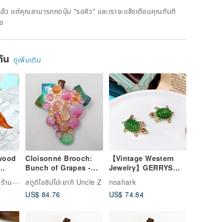
ดแล้ว แต่คุณสามารถกดปุ่ม "รอคิว" และเราจะแจ้งเตือนคุณทันที
าย
ยกัน
ดูเพิ่มเติม
 wood
Cloisonné Brooch:
【Vintage Western
Bunch of Grapes -
Jewelry】GERRYS
e
Red - Silver Plate
Pair of Brooches with
Mr.Travel Genius ร้านขายของโบราณ
สตูดิโอชิปโปะยากิ Uncle Z
noahark
d-
Lustrous Green
US$ 84.76
US$ 74.84
e
Enamel Turtles and
e
Red Rhinestones