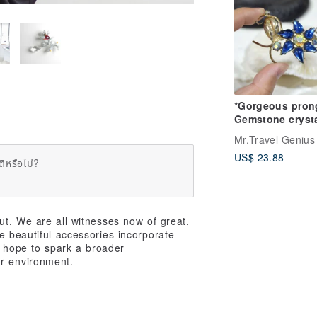
*Gorgeous pron
Gemstone cryst
gem flower bro
Noble and elega
US$ 23.88
Japanese high-
ิหรือไม่?
second-hand vi
jewelry
ut, We are all witnesses now of great,
e beautiful accessories incorporate
e hope to spark a broader
ur environment.