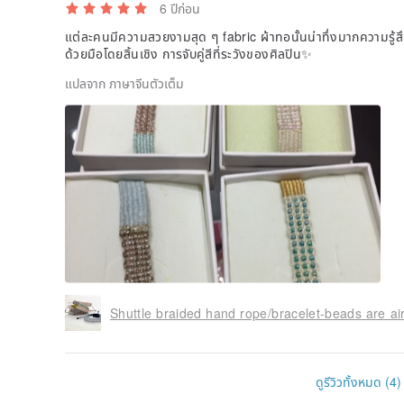
6 ปีก่อน
แต่ละคนมีความสวยงามสุด ๆ fabric ผ้าทอนั้นน่าทึ่งมากความรู้
ด้วยมือโดยสิ้นเชิง การจับคู่สีที่ระวังของศิลปิน✨
แปลจาก ภาษาจีนตัวเต็ม
Shuttle braided hand rope/bracelet-beads are airy
ดูรีวิวทั้งหมด (4)