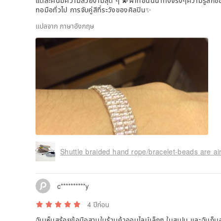
แต่ละคนมีความสวยงามสุด ๆ 💫ผ้าทอนั้นน่าทึ่งจริงๆความรู้สึก
ทอมือทั่วไป การจับคู่สีที่ระวังของศิลปิน✨
แปลจาก ภาษาอังกฤษ
Shuttle braided hand rope/bracelet-beads are airy
c**********y
4 ปีก่อน
ฉันเห็นสร้อยข้อมือสานในร้านค้าออนไลน์เล็กๆ ในสเปน และฉันก็ม