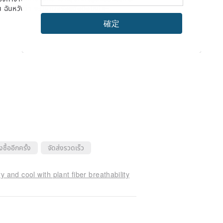
ัน ฉันหวังว่า จะมีงานสร้อยข้อมือใหม่ๆ~
確定
งซื้ออีกครั้ง
จัดส่งรวดเร็ว
 and cool with plant fiber breathability