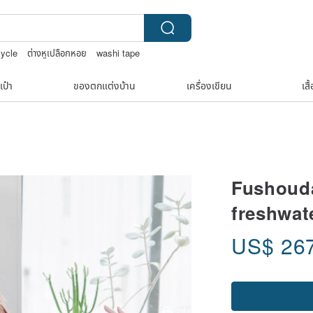
ycle
ต่างหูเปลือกหอย
washi tape
เป๋า
ของตกแต่งบ้าน
เครื่องเขียน
เสื
Fushoud
freshwate
US$
26