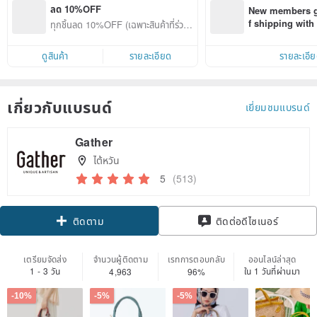
ลด 10%OFF
New members ge
f shipping wit
ทุกชิ้นลด 10%OFF (เฉพาะสินค้าที่ร่วมร
d on their first
ายการ)
within 7 days!
ดูสินค้า
รายละเอียด
รายละเอี
เกี่ยวกับแบรนด์
เยี่ยมชมแบรนด์
Gather
ไต้หวัน
5
(513)
Claim coupon
ติดต่อดีไซเนอร์
ติดตาม
เตรียมจัดส่ง
จำนวนผู้ติดตาม
เรทการตอบกลับ
ออนไลน์ล่าสุด
1 - 3 วัน
ใน 1 วันที่ผ่านมา
4,963
96%
-10%
-5%
-5%