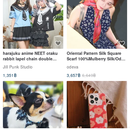
harajuku anime NEET otaku
Oriental Pattern Silk Square
rabbit lapel chain double
Scarf 100%Mulberry Silk/Ode
breasted sailor top JJ2540
to the Yi Tribe–Courage
Jill Punk Studio
odeva
1,351฿
3,657฿
6,649฿