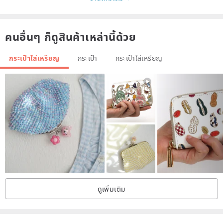
คนอื่นๆ ก็ดูสินค้าเหล่านี้ด้วย
Illustration small round bag is made of Japanese cotton cloth
If it is dirty, you can put it in the washing machine on the reverse
กระเป๋าใส่เหรียญ
กระเป๋า
กระเป๋าใส่เหรียญ
side.
Size diameter is about 14 cm plus or minus 2
Because it is hand-cut and sewn
So each size will have some slight error
Is a normal situation
If you don't mind, please place an order喔
welcome
ดูเพิ่มเติม
Origin / manufacturing methods
Made in Taiwan