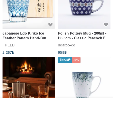
Japanese Edo Kiriko Ice
Polish Pottery Mug - 200ml -
Feather Pattern Hand-Cut
H6.5cm - Classic Peacock Eye
Whisky Glass - Blue Engraved
& Dragonfly
FREED
dearpo-co
Gift for Dad
2,267฿
958฿
จัดส่งฟรี
-5%
รอคิว
ถูกใจ
View Shop