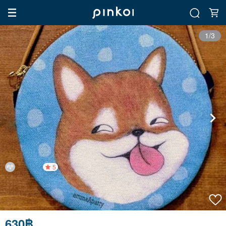
1/3
5
630฿