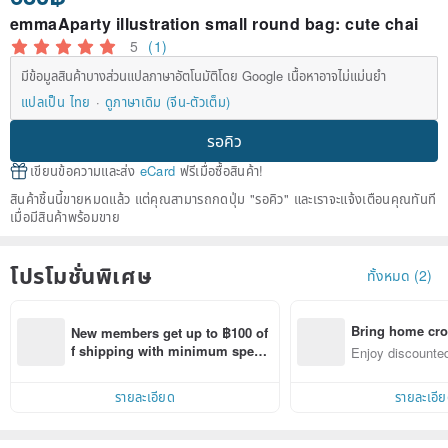
emmaAparty illustration small round bag: cute chai
5
(1)
มีข้อมูลสินค้าบางส่วนแปลภาษาอัตโนมัติโดย Google เนื้อหาอาจไม่แม่นยำ
แปลเป็น ไทย
ดูภาษาเดิม (จีน-ตัวเต็ม)
รอคิว
เขียนข้อความและส่ง
eCard
ฟรีเมื่อซื้อสินค้า!
สินค้าชิ้นนี้ขายหมดแล้ว แต่คุณสามารถกดปุ่ม "รอคิว" และเราจะแจ้งเตือนคุณทันที
เมื่อมีสินค้าพร้อมขาย
โปรโมชั่นพิเศษ
ทั้งหมด (2)
Bring home cro
New members get up to ฿100 of
n with ease
f shipping with minimum spen
Enjoy discounted
d on their first Pinkoi app order 
ct cross-border 
within 7 days!
รายละเอียด
รายละเอี