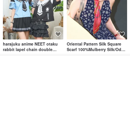
harajuku anime NEET otaku
Oriental Pattern Silk Square
rabbit lapel chain double
Scarf 100%Mulberry Silk/Ode
breasted sailor top JJ2540
to the Yi Tribe–Courage
Jill Punk Studio
odeva
วางในรถเข็น
1,351฿
3,657฿
6,649฿
ถูกใจ
View Shop