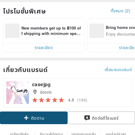
โปรโมชั่นพิเศษ
ทั้งหมด (2)
Bring home cro
New members get up to ฿100 of
n with ease
f shipping with minimum spen
Enjoy discounted
d on their first Pinkoi app order 
ct cross-border 
within 7 days!
รายละเอียด
รายละเอี
เกี่ยวกับแบรนด์
เยี่ยมชมแบรนด์
casejpg
ฮ่องกง
4.8
(194)
Claim coupon
ติดต่อดีไซเนอร์
ติดตาม
เตรียมจัดส่ง
จำนวนผู้ติดตาม
เรทการตอบกลับ
ออนไลน์ล่าสุด