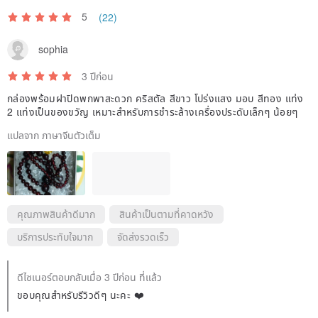
many people, naturally retaining much chaotic energy and memory.
5
(22)
The purpose of purifying crystals is to eliminate the residual
sophia
memories within them. This way, when you wear them, your
personal energy field can harmonize with the crystal's, and by
3 ปีก่อน
activating the crystal's natural resonant frequency and amplification
กล่องพร้อมฝาปิดพกพาสะดวก คริสตัล สีขาว โปร่งแสง มอบ สีทอง แท่ง
2 แท่งเป็นของขวัญ เหมาะสำหรับการชำระล้างเครื่องประดับเล็กๆ น้อยๆ
function, a larger energy field is created to fulfill your wishes.
แปลจาก ภาษาจีนตัวเต็ม
After wearing, crystal jewelry absorbs surrounding negative energy,
so it must be demagnetized and purified periodically to eliminate
the absorbed negative energy and maintain the crystal's optimal
positive energy state.
คุณภาพสินค้าดีมาก
สินค้าเป็นตามที่คาดหวัง
บริการประทับใจมาก
จัดส่งรวดเร็ว
• Each natural stone requires thousands to tens of thousands of
ดีไซเนอร์ตอบกลับเมื่อ 3 ปีก่อน ที่แล้ว
years of accumulation to form, making each one a unique
ขอบคุณสำหรับรีวิวดีๆ นะคะ ❤️
existence. Natural products may have slight ice cracks, mineral