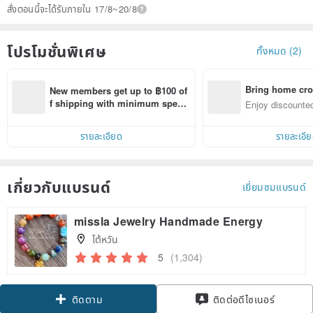
สั่งตอนนี้จะได้รับภายใน 17/8~20/8
โปรโมชั่นพิเศษ
ทั้งหมด (2)
Bring home cro
New members get up to ฿100 of
n with ease
f shipping with minimum spen
Enjoy discounted
d on their first Pinkoi app order 
ct cross-border 
within 7 days!
รายละเอียด
รายละเอี
เกี่ยวกับแบรนด์
เยี่ยมชมแบรนด์
missla Jewelry Handmade Energy
ไต้หวัน
5
(1,304)
Claim coupon
ติดต่อดีไซเนอร์
ติดตาม