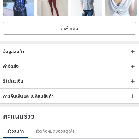
stabilizes emotions, and promotes safety.
White crystal automatically absorbs negative energy from the body
and its surroundings, naturally improving one's fortune.
ดูเพิ่มเติม
It is the most abundant, widely used, and representative gemstone.
====================
| Contents of Shipment |
ข้อมูลสินค้า
Purification mineral box + approx. 100g of top-grade AAA clear
ค่าจัดส่ง
large-particle white crystal (7-9mm).
(Bracelets and charm clasps in the box are for display purposes
วิธีชำระเงิน
only and are not included with purchase.)
Bracelet link in the photo:
การคืนเงินและเปลี่ยนสินค้า
www.pinkoi.com/product/twf3hQdU
คะแนนรีวิว
| About Bracelet Demagnetization |
Crystals are gemstones with spirituality and memory. From
รีวิวสินค้า
รีวิวทั้งหมดของสตูดิโอ
extraction to the finished product, they have come into contact with