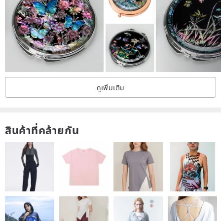
Natural crystal, also known as Bodhisattva Stone, possesses
unique forms that are rich and beautiful.
【White Crystal: The Purifier】
✨ Enhances work efficiency
✨ Protects against ill intentions
ดูเพิ่มเติม
✨ Establishes authority
✨ Attracts wealth
✨ Wards off evil and negative energy
สินค้าที่คล้ายกัน
White crystal is known as the "King of Crystals," warding off evil,
purifying negative energy, and strengthening the body's energy
field.
It is a powerful healing crystal capable of amplifying, storing,
releasing, and regulating energy.
It unlocks potential wisdom, improves memory, aids in studies,
protects against radiation, supports health, clarifies the mind,