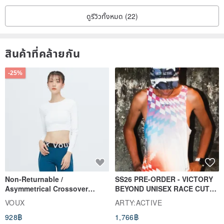
inclusions, black spots, uneven coloration, internal cloudiness, etc.
ดูรีวิวทั้งหมด (22)
We will select out stones with more obvious flaws during
production, but perfection cannot be guaranteed. These
unavoidable imperfections are part of the charm of natural stones;
สินค้าที่คล้ายกัน
please do not purchase if you cannot accept them.
-25%
• The energy and properties of each natural stone will vary. They
will also change based on the owner's energy field or care
methods. If you have any questions, feel free to chat with us.
• All jewelry should avoid contact with chemicals and should not be
worn while sleeping to maintain its luster.
As crystals absorb a lot of negative energy from the body to protect
Non-Returnable /
SS26 PRE-ORDER - VICTORY
Asymmetrical Crossover
BEYOND UNISEX RACE CUT
the owner daily, they need time to recover. It is recommended to
Cropped Sweat-Wicking Top
TANK
VOUX
ARTY:ACTIVE
cleanse your crystals before sleep to give them time to recharge,
(Women's) - Perpetual Day
928฿
1,766฿
White
so they have sufficient energy during the day.