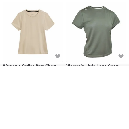
• As all jewelry is designed and handcrafted, please handle it with
care and avoid strong pulling.
• Before shipment, all crystals have undergone deep purification
with Earth's energy.
Women's Coffee Yarn Short
Women's Little Logo Short
Sleeve T-Shirt With Small
Sleeve T-Shirt
• Natural crystals can generate an electric current effect, known as
วางในรถเข็น
Logo Description – Coffee y
ถูกใจ
View Shop
blueplace
blueplace
a "magnetic field." Scientists have also discovered that crystals can
615฿
615฿
store memory! Crystals are commonly used as healing stones with
therapeutic effects on the human body. They can influence a
-25%
person's energy, remove discomfort and negative emotions, and
bring balance to the mind, body, and spirit. The healing power of
crystals has been proven and widely applied for thousands of
years. Let us explore the universe, the spirit, and mystical powers