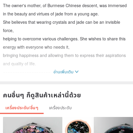
The owner's mother, of Burmese Chinese descent, was immersed
in the beauty and virtues of jade from a young age.
She believes that wearing crystals and jade can be an invisible
force,
helping to overcome various challenges. She wishes to share this
energy with everyone who needs it,
bringing happiness and allowing them to express their aspirations
and quality of life.
อ่านเพิ่มเติม
====================
| Material |
▪ Small tin box: dual-purpose – serves as a gift box and a container
คนอื่นๆ ก็ดูสินค้าเหล่านี้ด้วย
for energy purification.
Dimensions: Approx. 10cm x 6cm x 2.3cm
เครื่องประดับ/อื่นๆ
เครื่องประดับ
▪ Top-grade AAA clear white crystal
Natural crystal, transparent clarity, soft and lustrous color. AAA
clarity.