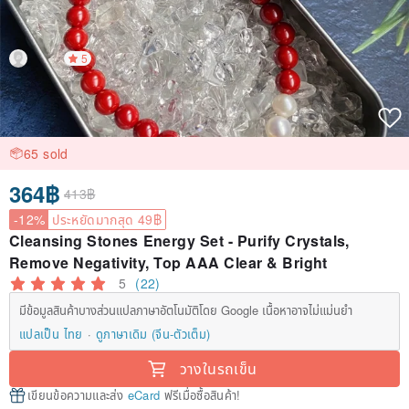
5
65 sold
364฿
413฿
-12%
ประหยัดมากสุด 49฿
Cleansing Stones Energy Set - Purify Crystals,
Remove Negativity, Top AAA Clear & Bright
5
(22)
มีข้อมูลสินค้าบางส่วนแปลภาษาอัตโนมัติโดย Google เนื้อหาอาจไม่แม่นยำ
แปลเป็น ไทย
ดูภาษาเดิม (จีน-ตัวเต็ม)
วางในรถเข็น
เขียนข้อความและส่ง
eCard
ฟรีเมื่อซื้อสินค้า!