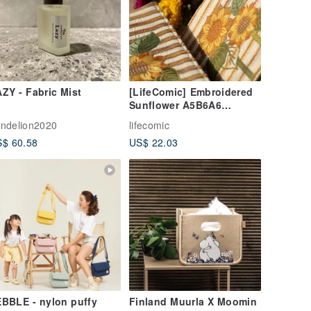
ZY - Fabric Mist
[LifeComic] Embroidered
Sunflower A5B6A6
Handbook Notebook
ndelion2020
lifecomic
Cover Book Clothes
$ 60.58
US$ 22.03
BBLE - nylon puffy
Finland Muurla X Moomin