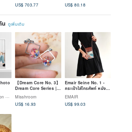
Pure Copper
US$ 703.77
US$ 80.18
US$ 282
ยกัน
ดูเพิ่มเติม
photo
【Dream Core No. 3】
Emair Seine No. 1 -
Dream Core Series |
กระเป๋าใส่โทรศัพท์ หนัง
Transparent Resin
แท้ ปักลาย ใบเดียวในโลก
blue-shih llustration design
Misshroom
EMAIR
Earring | Earring for
US$ 16.93
US$ 99.03
Non-Pierced Ears