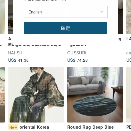
確定
A Chance Encounter /
Round Green Garden Rug
LA
Morganite, Labradorite,
- gussurï
Blue Lace Agate, Iolite,
HAI SU
GUSSURï
da
t
Clear Quartz, Natural
US$ 41.38
US$ 74.28
US
Stone Bracelet
oriental Korea
Round Rug Deep Blue
PE
New