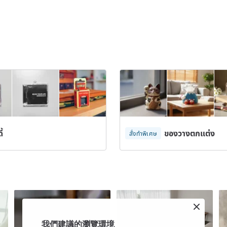
้
ของวางตกแต่ง
สั่งทำพิเศษ
我們建議的瀏覽環境