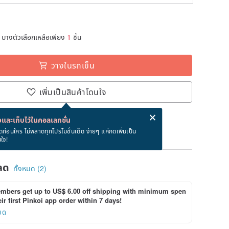
บางตัวเลือกเหลือเพียง
1
ชิ้น
วางในรถเข็น
เพิ่มเป็นสินค้าโดนใจ
่ง eCard ฟรีเมื่อซื้อสินค้า!
eCard คืออะไร?
และเก็บไว้ในคอลเลกชั่น
ภายใน 8/19~8/29
ดก่อนใคร ไม่พลาดทุกโปรโมชั่นเด็ด ง่ายๆ แค่กดเพิ่มเป็น
นใจ!
ลด
ทั้งหมด (2)
bers get up to US$ 6.00 off shipping with minimum spen
ir first Pinkoi app order within 7 days!
ยด