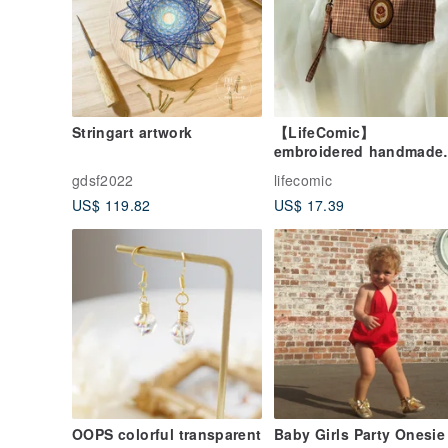
Stringart artwork
【LifeComic】
embroidered handmade
stationery pencil case
gdsf2022
lifecomic
storage bag cloth walle
US$ 119.82
US$ 17.39
girl book clothes set
OOPS colorful transparent
Baby Girls Party Onesie