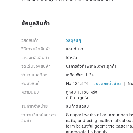
ข้อมูลสินค้า
วัสดุสินค้า
วัสดุอื่นๆ
วิธีการผลิตสินค้า
แฮนด์เมด
แหล่งผลิตสินค้า
ไต้หวัน
จุดเด่นของสินค้า
บริการสั่งทำพิเศษเฉพาะลูกค้า
จำนวนในสต๊อก
เหลือเพียง 1 ชิ้น
อันดับสินค้า
No.121,876 -
ของตกแต่งบ้าน
| No
ความนิยม
ถูกชม 1,186 ครั้ง
มี 0 คนถูกใจ
สินค้าที่จำหน่าย
สินค้าต้นฉบับ
รายละเอียดย่อยของ
Stringart works of art are made b
สินค้า
nails, and using mathematical ope
form beautiful geometric pattern
appreciate its beauty!