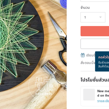
จำนวน
เขียนข้อความและส
กดหัวใจ
สั่งตอนนี้จะได้รับ
รับส่วนล
สินค้าโด
โปรโมชั่นส่วน
New mem
d on the
รายละเอี