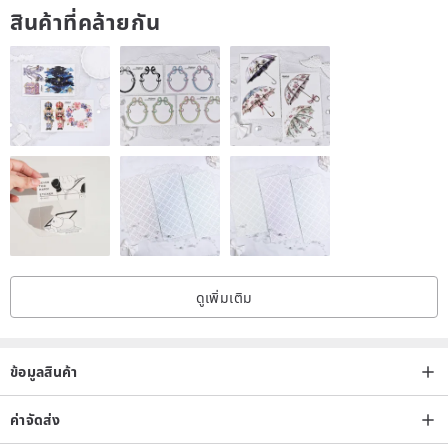
สินค้าที่คล้ายกัน
body fat can produce natural moist gloss. (But best not to take a
bath)
4. Keep silverware dry, do not wear swimming, avoid contact with
sulfur-containing hot springs and sea water.
5. Vulcanized silver (that is, deliberately black silver), please avoid
deliberately wipe light, can not be washed with silver wash.
6, if the silver polishing cloth can be wiped clean, please do not
ดูเพิ่มเติม
wash with silver water, because the silver wash water is more
chemical damage silver, so you can try to use silver swab can not.
ข้อมูลสินค้า
7, more details of silverware can be used "100 degrees hot water +
salt bar + aluminum foil" solution soaked, you can redox!
ค่าจัดส่ง