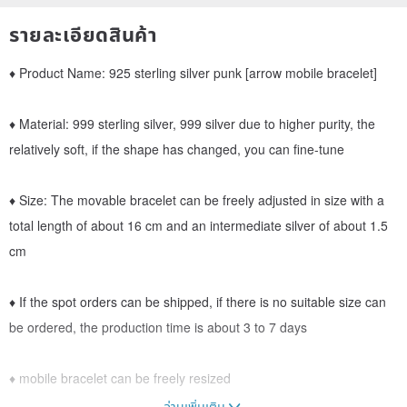
รายละเอียดสินค้า
♦ Product Name: 925 sterling silver punk [arrow mobile bracelet]
♦ Material: 999 sterling silver, 999 silver due to higher purity, the
relatively soft, if the shape has changed, you can fine-tune
♦ Size: The movable bracelet can be freely adjusted in size with a
total length of about 16 cm and an intermediate silver of about 1.5
cm
♦ If the spot orders can be shipped, if there is no suitable size can
be ordered, the production time is about 3 to 7 days
♦ mobile bracelet can be freely resized
อ่านเพิ่มเติม