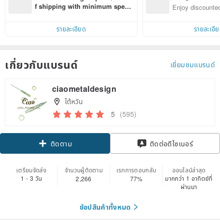
n with ease
f shipping with minimum spen
Enjoy discounted
d on their first Pinkoi app order 
ct cross-border 
within 7 days!
รายละเอียด
รายละเอี
เกี่ยวกับแบรนด์
เยี่ยมชมแบรนด์
ciaometaldesign
ไต้หวัน
5
(595)
Claim coupon
ติดต่อดีไซเนอร์
ติดตาม
เตรียมจัดส่ง
จำนวนผู้ติดตาม
เรทการตอบกลับ
ออนไลน์ล่าสุด
1 - 3 วัน
มากกว่า 1 อาทิตย์ที่
2,266
77%
ผ่านมา
ช้อปสินค้าทั้งหมด