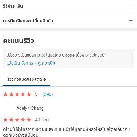
วิธีชำระเงิน
※ silver polishing cloth small supplement
Silver polishing cloth can not be washed, it can not be used to wipe
การคืนเงินและเปลี่ยนสินค้า
glasses, silver polishing cloth because some polishing powder, so
after washing no effect!
คะแนนรีวิว
Origin / manufacturing methods
Made in Taiwan handmade
มีรีวิวบางส่วนแปลภาษาอัตโนมัติโดย Google เนื้อหาอาจไม่แม่นยำ
แปลเป็น อังกฤษ
ดูภาษาเดิม
รีวิวทั้งหมดของสตูดิโอ
5
(595)
Adelyn Chang
4 ปีก่อน
ดีไซน์ไม่ซ้ำใครจากแหวนนับพัน! แนะนำให้ทุกคนที่หลงใหลในสไตล์เกี่ยวกับ
ดอกไม้อย่างแน่นอน!