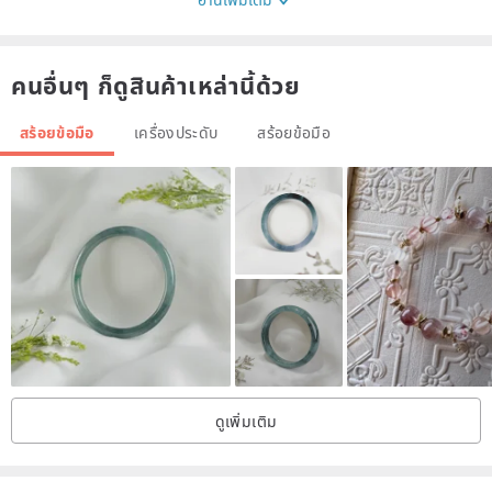
★ pictures of all the goods may be due to light or computer screen
resolution and other factors and have a color difference.
คนอื่นๆ ก็ดูสินค้าเหล่านี้ด้วย
★ hand-made machines can not be as precise as perfect, natural
materials can not be exactly the same, unacceptable Please do not
สร้อยข้อมือ
เครื่องประดับ
สร้อยข้อมือ
order!
【Silverware maintenance and preservation methods
1. After wearing silver jewelry can be used to wipe the surface of
cotton or tissue, remove water and dirt, and then stored in sealed
bags, to avoid contact with air, the surface brightness weakened.
2. Do not wear silver jewelry while wearing other metal jewelry, so
ดูเพิ่มเติม
as not to scratch or collision deformation.
3. Silver is the best way to maintain daily wear, because human