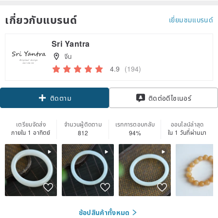
เกี่ยวกับแบรนด์
เยี่ยมชมแบรนด์
Sri Yantra
จีน
4.9
(194)
Claim coupon
ติดต่อดีไซเนอร์
ติดตาม
เตรียมจัดส่ง
จำนวนผู้ติดตาม
เรทการตอบกลับ
ออนไลน์ล่าสุด
ภายใน 1 อาทิตย์
ใน 1 วันที่ผ่านมา
812
94%
ช้อปสินค้าทั้งหมด