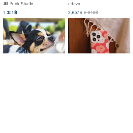
breasted sailor top JJ2540
to the Yi Tribe–Courage
Jill Punk Studio
odeva
1,351฿
3,657฿
6,649฿
ผลิตตามใบสั่งซื้อ
ถูกใจ
View Shop
Pet Scarf // firefly/Clown // Cat
【Pinkoi x SOU・SOU】Phone
Scarf / Dog Scarf
Case/ Smile/ Red
KAKO.pet
Hereafter.studio
413฿
1,107฿