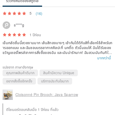
รีวิวทั้งหมดของสตูดิโอ
5
(16)
s*****g
1 ปีก่อน
เข็มกลัดชิ้นนี้สวยงามมาก เส้นสีทองบางๆ เข้ากันได้ดีกับสีที่เลือกใช้สำหรับก
ารออกแบบ และฉันชอบบรรยากาศศิลปะที่ นกติ๊ด ตัวนี้มอบให้ ฉันได้รับของ
ขวัญเซอร์ไพรส์จากการสั่งซื้อของฉัน และมันน่ารักมาก! ฉันสวมมันทันทีใน
วันรุ่งขึ้น ฉันจะซื้อมันอีกแน่นอน!
มากกว่านี้
แปลจาก ภาษาอังกฤษ
คุณภาพสินค้าดีมาก
สินค้ามีความ Unique
อยากสั่งซื้ออีกครั้ง
บริการประทับใจมาก
Cloisonné Pin Brooch: Java Sparrow
ดีไซเนอร์ตอบกลับเมื่อ 1 ปีก่อน ที่แล้ว