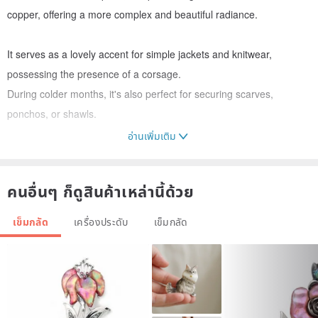
copper, offering a more complex and beautiful radiance.
It serves as a lovely accent for simple jackets and knitwear,
possessing the presence of a corsage.
During colder months, it's also perfect for securing scarves,
ponchos, or shawls.
อ่านเพิ่มเติม
*The photos shown are of a sample. This item will be made to
order.
คนอื่นๆ ก็ดูสินค้าเหล่านี้ด้วย
As each piece is handmade, please understand that the colors and
appearance may not be exactly the same as the photo.
เข็มกลัด
เครื่องประดับ
เข็มกลัด
*If you desire a different color or size, or have other specific
requests, please contact us. We will do our best to accommodate
your needs.