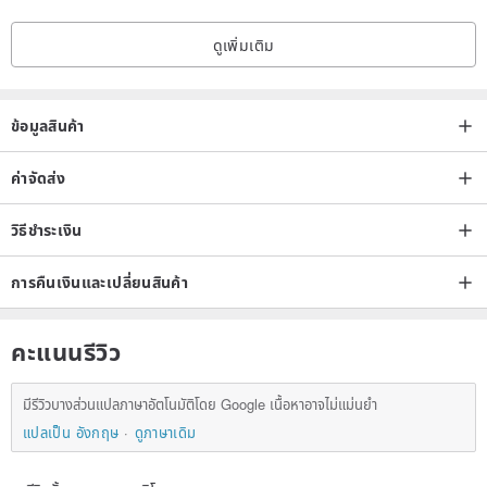
Consequently, the colors and expressions of each piece vary subtly.
ดูเพิ่มเติม
This cloisonné brooch is captivating precisely because no two are
exactly alike.
ข้อมูลสินค้า
ค่าจัดส่ง
วิธีชำระเงิน
การคืนเงินและเปลี่ยนสินค้า
คะแนนรีวิว
มีรีวิวบางส่วนแปลภาษาอัตโนมัติโดย Google เนื้อหาอาจไม่แม่นยำ
แปลเป็น อังกฤษ
ดูภาษาเดิม