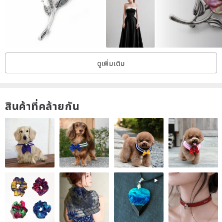
*We can also engrave names, initials, or messages on the back.
Please consult with us before purchasing.
*The clasp is made of brass (primarily chrome-plated) and is
ดูเพิ่มเติม
designed for a secure hold.
---
สินค้าที่คล้ายกัน
Size: Approximately 60mm x 56mm
Weight: Approximately 12g
Modern and Warm Cloisonné Accessories by Ankel Zet
Every step, from hand-cutting and shaping the copper or silver
plate to applying enamel and firing it in the kiln, is performed by
experienced artisans.