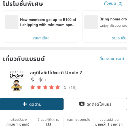
โปรโมชั่นพิเศษ
ทั้งหมด (2)
Bring home cro
New members get up to ฿100 of
n with ease
f shipping with minimum spen
Enjoy discounted
d on their first Pinkoi app order 
ct cross-border 
within 7 days!
รายละเอียด
รายละเอี
เกี่ยวกับแบรนด์
เยี่ยมชมแบรนด์
สตูดิโอชิปโปะยากิ Uncle Z
ญี่ปุ่น
5
(16)
ติดตาม
ติดต่อดีไซเนอร์
เตรียมจัดส่ง
จำนวนผู้ติดตาม
เรทการตอบกลับ
ออนไลน์ล่าสุด
ภายใน 1 อาทิตย์
มากกว่า 1 อาทิตย์ที่
138
-