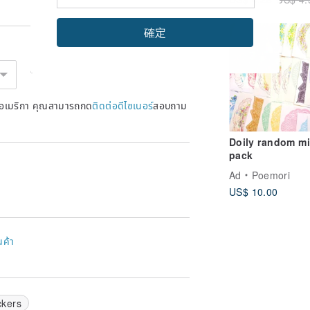
確定
หรัฐอเมริกา คุณสามารถกด
ติดต่อดีไซเนอร์
สอบถาม
Doily random m
pack
Ad
Poemori
US$ 10.00
นค้า
ckers