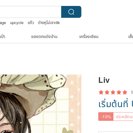
tage
upcycle
แก้ว
ต่างหูไม่เจาะ9k
เป๋า
ของตกแต่งบ้าน
เครื่องเขียน
เสื
Liv
เริ่มต้นที่
-10%
ประหยัดม