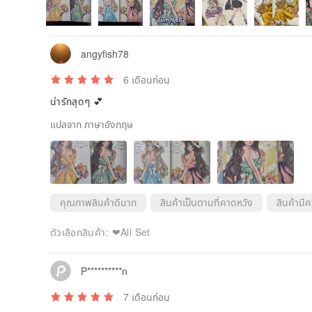
angyfish78
6 เดือนก่อน
น่ารักสุดๆ 💕
แปลจาก ภาษาอังกฤษ
คุณภาพสินค้าดีมาก
สินค้าเป็นตามที่คาดหวัง
สินค้ามี
ตัวเลือกสินค้า:
❤All Set
P**********n
7 เดือนก่อน