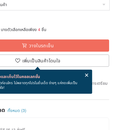
บางตัวเลือกเหลือเพียง
4
ชิ้น
วางในรถเข็น
เพิ่มเป็นสินค้าโดนใจ
่ง eCard ฟรีเมื่อซื้อสินค้า!
eCard คืออะไร?
และเก็บไว้ในคอลเลกชั่น
ึงวันที่จะจัดส่งสินค้า จะใช้เวลาประมาณ 3 วันทางการในการเตรียม
ดก่อนใคร ไม่พลาดทุกโปรโมชั่นเด็ด ง่ายๆ แค่กดเพิ่มเป็น
นใจ!
ด)
ลด
ทั้งหมด (3)
US$ 95.13 ส่งฟรี