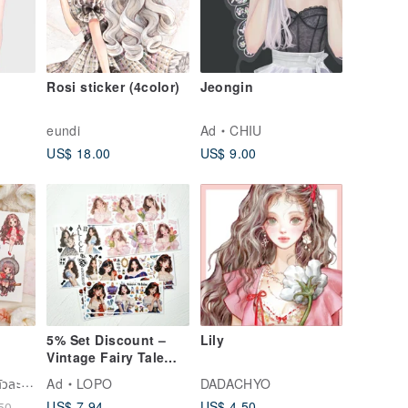
Rosi sticker (4color)
Jeongin
eundi
Ad
CHIU
US$ 18.00
US$ 9.00
5% Set Discount –
Lily
Vintage Fairy Tale
Mood Character 3-
hwara｜สติกเกอร์ตัวละครสีน้ำ
Ad
LOPO
DADACHYO
Design Sticker Set
US$ 7.94
US$ 4.50
50