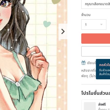
จำนวน
เขียนข้อความและส
กดหัวใจ
หลังจากที่ชำระเงินถ
รับส่วนล
สินค้าโด
พัสดุ (ไม่รวมวันหยุ
โปรโมชั่นส่วน
ส่งฟรี
ซื้อครบ 